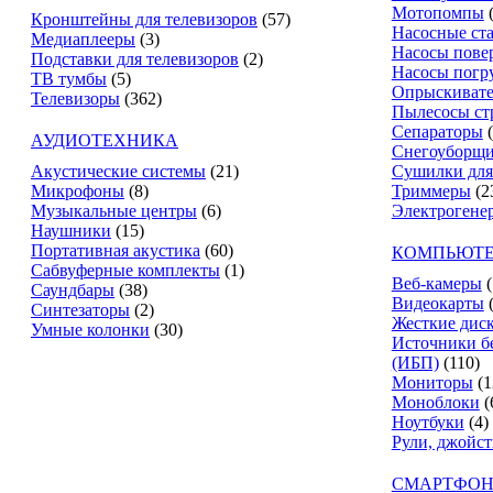
Мотопомпы
Кронштейны для телевизоров
(57)
Насосные ст
Медиаплееры
(3)
Насосы пове
Подставки для телевизоров
(2)
Насосы погр
ТВ тумбы
(5)
Опрыскиват
Телевизоры
(362)
Пылесосы ст
Сепараторы
АУДИОТЕХНИКА
Снегоуборщ
Акустические системы
(21)
Сушилки для
Микрофоны
(8)
Триммеры
(2
Музыкальные центры
(6)
Электрогене
Наушники
(15)
Портативная акустика
(60)
КОМПЬЮТЕ
Сабвуферные комплекты
(1)
Веб-камеры
(
Саундбары
(38)
Видеокарты
Синтезаторы
(2)
Жесткие дис
Умные колонки
(30)
Источники б
(ИБП)
(110)
Мониторы
(1
Моноблоки
(
Ноутбуки
(4)
Рули, джойс
СМАРТФОН