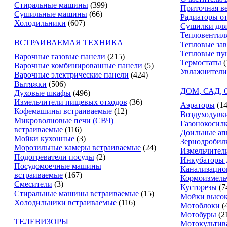
Стиральные машины
(399)
Приточная в
Сушильные машины
(66)
Радиаторы о
Холодильники
(607)
Сушилки для
Тепловентил
ВСТРАИВАЕМАЯ ТЕХНИКА
Тепловые за
Тепловые пу
Варочные газовые панели
(215)
Термостаты
(
Варочные комбинированные панели
(5)
Увлажнители
Варочные электрические панели
(424)
Вытяжки
(506)
ДОМ, САД,
Духовые шкафы
(496)
Измельчители пищевых отходов
(36)
Аэраторы
(14
Кофемашины встраиваемые
(12)
Воздуходувк
Микроволновые печи (СВЧ)
Газонокосил
встраиваемые
(116)
Доильные ап
Мойки кухонные
(3)
Зернодробил
Морозильные камеры встраиваемые
(24)
Измельчители
Подогреватели посуды
(2)
Инкубаторы 
Посудомоечные машины
Канализацио
встраиваемые
(167)
Кормоизмель
Смесители
(3)
Кусторезы
(7
Стиральные машины встраиваемые
(15)
Мойки высок
Холодильники встраиваемые
(116)
Мотоблоки
(
Мотобуры
(2
ТЕЛЕВИЗОРЫ
Мотокультив