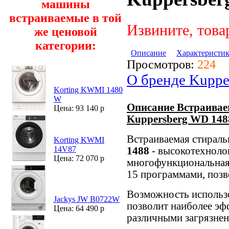
машины
встраиваемые в той
Извините, това
же ценовой
категории:
Описание
Характеристи
Просмотров:
224
О бренде Kuppe
Korting KWMI 1480
W
Описание Встраивае
Цена: 93 140 р
Kuppersberg WD 148
Встраиваемая стирал
Korting KWMI
14V87
1488
- высокотехноло
Цена: 72 070 р
многофункциональная
15 программами, позво
Возможность использ
Jackys JW B0722W
позволит наиболее эф
Цена: 64 490 р
различными загрязнен