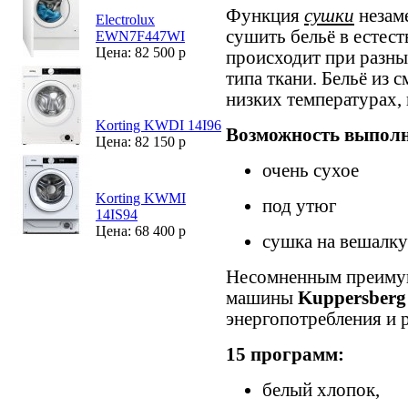
Функция
сушки
незам
Electrolux
сушить бельё в естес
EWN7F447WI
Цена: 82 500 р
происходит при разны
типа ткани. Бельё из
низких температурах, 
Korting KWDI 14I96
Возможность выполн
Цена: 82 150 р
очень сухое
Korting KWMI
под утюг
14IS94
Цена: 68 400 р
сушка на вешалку
Несомненным преиму
машины
Kuppersber
энергопотребления и 
15 программ:
белый хлопок,