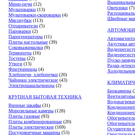
Вышивальны
Мини-печи
(12)
Оверлоки
(7)
Мультиварки
(13)
Распошивал
Мультиварки-скороварки
(4)
Швейные ма
Мясорубки
(113)
Отпариватели
(5)
АВТОМОБИ
Пароварки
(2)
Парогенераторы
(11)
Автомагнит
Плиты настольные
(39)
Акустика ав
Соковыжималки
(9)
Видеорегист
Термопоты
(16)
Видеорегистр
Тостеры
(22)
Пуско-зарядн
Утюги
(13)
Радар-детект
Фритюрницы
(4)
Холодильник
Хлебопечи, хлебопечки
(20)
Чайники электрические
(43)
КЛИМАТИЧ
Электрошашлычницы
(2)
Биокамины
(
Вентиляторы
КРУПНАЯ БЫТОВАЯ ТЕХНИКА
Водонагрева
Винные шкафы
(31)
Кондиционе
Морозильные камеры
(128)
Кондиционе
Плиты газовые
(93)
Обогревател
Плиты комбинированные
(20)
Обогревател
Плиты электрические
(169)
Осушители в
Посудомоечные машины
(53)
Очистители 