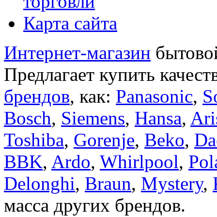
торговли
Карта сайта
Интернет-магазин
бытовой
Предлагает купить качест
брендов
, как:
Panasonic
,
S
Bosch
,
Siemens
,
Hansa
,
Ari
Toshiba
,
Gorenje
,
Beko
,
Da
BBK
,
Ardo
,
Whirlpool
,
Pol
Delonghi
,
Braun
,
Mystery
,
масса других брендов.