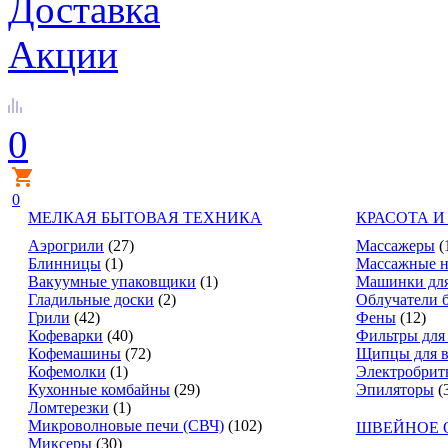
Доставка
Акции
0
0
МЕЛКАЯ БЫТОВАЯ ТЕХНИКА
КРАСОТА И
Аэрогрили
(27)
Массажеры
(
Блинницы
(1)
Массажные н
Вакуумные упаковщики
(1)
Машинки для
Гладильные доски
(2)
Облучатели 
Грили
(42)
Фены
(12)
Кофеварки
(40)
Фильтры для
Кофемашины
(72)
Щипцы для в
Кофемолки
(1)
Электробрит
Кухонные комбайны
(29)
Эпиляторы
(
Ломтерезки
(1)
Микроволновые печи (СВЧ)
(102)
ШВЕЙНОЕ 
Миксеры
(30)