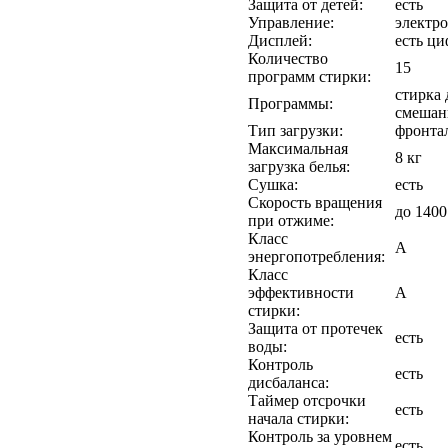
Защита от детей:
есть
Управление:
электр
Дисплей:
есть ц
Количество
15
программ стирки:
стирка 
Программы:
смешан
Тип загрузки:
фронта
Максимальная
8 кг
загрузка белья:
Сушка:
есть
Скорость вращения
до 1400
при отжиме:
Класс
А
энергопотребления:
Класс
эффективности
A
стирки:
Защита от протечек
есть
воды:
Контроль
есть
дисбаланса:
Таймер отсрочки
есть
начала стирки:
Контроль за уровнем
есть