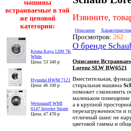
машины
встраиваемые в той
Извините, това
же ценовой
категории:
Описание
Характеристи
Просмотров:
262
О бренде Schau
Krona Kaya 1200 7K
White
Описание Встраивае
Цена: 53 340 р
Lorenz SLW BW6521
Вместительная, функц
Hyundai HWM 7121
стиральная машина
Sc
Цена: 46 100 р
поможет сэкономить по
маленьком помещение 
Weissgauff WMI
а в крупной просторно
6147 Inverter Steam
перезагруженности и 
Цена: 47 470 р
отличный шанс не нар
цветовой гаммы и общ