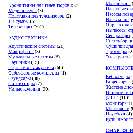
Мотопомпы
Кронштейны для телевизоров
(57)
Насосные ст
Медиаплееры
(3)
Насосы пове
Подставки для телевизоров
(2)
Насосы погр
ТВ тумбы
(5)
Опрыскиват
Телевизоры
(361)
Пылесосы ст
Сепараторы
АУДИОТЕХНИКА
Снегоуборщ
Акустические системы
(21)
Сушилки для
Микрофоны
(8)
Триммеры
(2
Музыкальные центры
(6)
Электрогене
Наушники
(15)
Портативная акустика
(60)
КОМПЬЮТЕ
Сабвуферные комплекты
(1)
Веб-камеры
(
Саундбары
(38)
Видеокарты
Синтезаторы
(2)
Жесткие дис
Умные колонки
(30)
Источники б
(ИБП)
(110)
Мониторы
(1
Моноблоки
(
Ноутбуки
(4)
Рули, джойс
СМАРТФОН