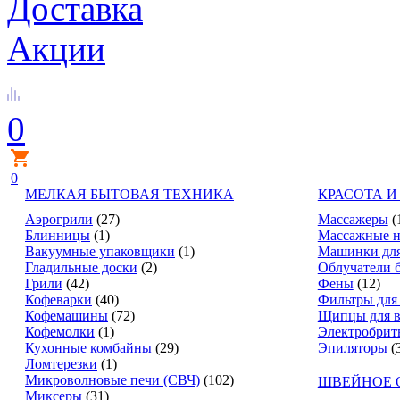
Доставка
Акции
0
0
МЕЛКАЯ БЫТОВАЯ ТЕХНИКА
КРАСОТА И
Аэрогрили
(27)
Массажеры
(
Блинницы
(1)
Массажные н
Вакуумные упаковщики
(1)
Машинки для
Гладильные доски
(2)
Облучатели 
Грили
(42)
Фены
(12)
Кофеварки
(40)
Фильтры для
Кофемашины
(72)
Щипцы для в
Кофемолки
(1)
Электробрит
Кухонные комбайны
(29)
Эпиляторы
(
Ломтерезки
(1)
Микроволновые печи (СВЧ)
(102)
ШВЕЙНОЕ 
Миксеры
(31)