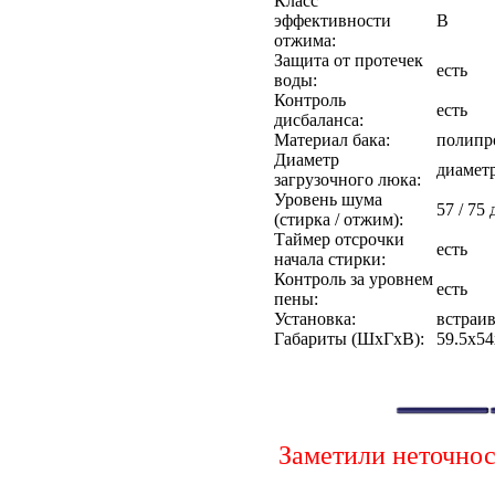
Класс
эффективности
B
отжима:
Защита от протечек
есть
воды:
Контроль
есть
дисбаланса:
Материал бака:
полипр
Диаметр
диаметр
загрузочного люка:
Уровень шума
57 / 75 
(стирка / отжим):
Таймер отсрочки
есть
начала стирки:
Контроль за уровнем
есть
пены:
Установка:
встраи
Габариты (ШxГxВ):
59.5х54
Заметили неточно