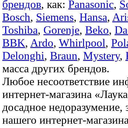
брендов
, как:
Panasonic
,
S
Bosch
,
Siemens
,
Hansa
,
Ari
Toshiba
,
Gorenje
,
Beko
,
Da
BBK
,
Ardo
,
Whirlpool
,
Pol
Delonghi
,
Braun
,
Mystery
,
масса других брендов.
Любое несоответствие инф
интернет-магазина «Лаука
досадное недоразумение, 
нашего интернет-магазина