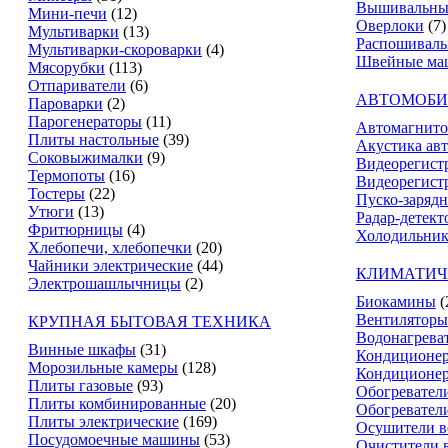
Вышивальны
Мини-печи
(12)
Оверлоки
(7)
Мультиварки
(13)
Распошивал
Мультиварки-скороварки
(4)
Швейные ма
Мясорубки
(113)
Отпариватели
(6)
АВТОМОБИ
Пароварки
(2)
Парогенераторы
(11)
Автомагнит
Плиты настольные
(39)
Акустика ав
Соковыжималки
(9)
Видеорегист
Термопоты
(16)
Видеорегистр
Тостеры
(22)
Пуско-зарядн
Утюги
(13)
Радар-детект
Фритюрницы
(4)
Холодильник
Хлебопечи, хлебопечки
(20)
Чайники электрические
(44)
КЛИМАТИЧ
Электрошашлычницы
(2)
Биокамины
(
Вентиляторы
КРУПНАЯ БЫТОВАЯ ТЕХНИКА
Водонагрева
Винные шкафы
(31)
Кондиционе
Морозильные камеры
(128)
Кондиционе
Плиты газовые
(93)
Обогревател
Плиты комбинированные
(20)
Обогревател
Плиты электрические
(169)
Осушители в
Посудомоечные машины
(53)
Очистители 