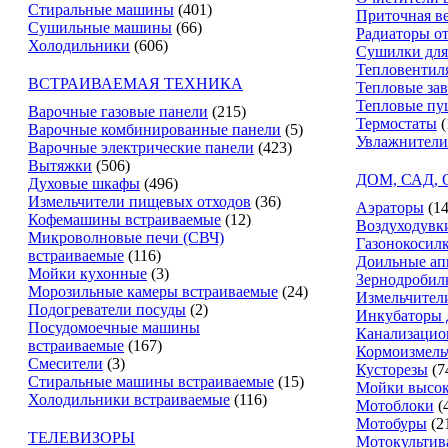
Стиральные машины
(401)
Приточная в
Сушильные машины
(66)
Радиаторы о
Холодильники
(606)
Сушилки для
Тепловентил
ВСТРАИВАЕМАЯ ТЕХНИКА
Тепловые за
Тепловые пу
Варочные газовые панели
(215)
Термостаты
(
Варочные комбинированные панели
(5)
Увлажнители
Варочные электрические панели
(423)
Вытяжки
(506)
ДОМ, САД,
Духовые шкафы
(496)
Измельчители пищевых отходов
(36)
Аэраторы
(14
Кофемашины встраиваемые
(12)
Воздуходувк
Микроволновые печи (СВЧ)
Газонокосил
встраиваемые
(116)
Доильные ап
Мойки кухонные
(3)
Зернодробил
Морозильные камеры встраиваемые
(24)
Измельчители
Подогреватели посуды
(2)
Инкубаторы 
Посудомоечные машины
Канализацио
встраиваемые
(167)
Кормоизмель
Смесители
(3)
Кусторезы
(7
Стиральные машины встраиваемые
(15)
Мойки высок
Холодильники встраиваемые
(116)
Мотоблоки
(
Мотобуры
(2
ТЕЛЕВИЗОРЫ
Мотокультив