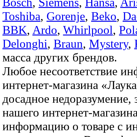
Bosch
,
Siemens
,
Hansa
,
Ari
Toshiba
,
Gorenje
,
Beko
,
Da
BBK
,
Ardo
,
Whirlpool
,
Pol
Delonghi
,
Braun
,
Mystery
,
масса других брендов.
Любое несоответствие инф
интернет-магазина «Лаука
досадное недоразумение, 
нашего интернет-магазина
информацию о товаре с и