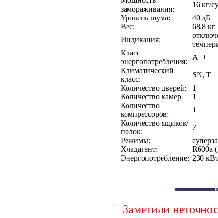
Мощность
16 кг/с
замораживания:
Уровень шума:
40 дБ
Вес:
68.8 кг
отключе
Индикация:
темпер
Класс
A++
энергопотребления:
Климатический
SN, T
класс:
Количество дверей:
1
Количество камер:
1
Количество
1
компрессоров:
Количество ящиков/
7
полок:
Режимы:
суперз
Хладагент:
R600a (
Энергопотребление:
230 кВт
Заметили неточно