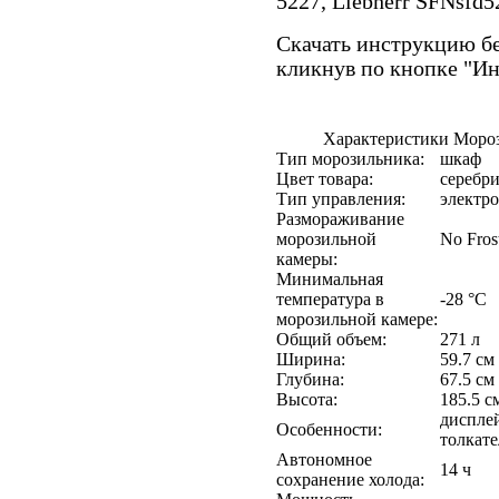
5227, Liebherr SFNsfd5
Скачать инструкцию бе
кликнув по кнопке "И
Характеристики Морози
Тип морозильника:
шкаф
Цвет товара:
серебр
Тип управления:
электр
Размораживание
морозильной
No Fros
камеры:
Минимальная
температура в
-28 °C
морозильной камере:
Общий объем:
271 л
Ширина:
59.7 см
Глубина:
67.5 см
Высота:
185.5 с
дисплей
Особенности:
толкат
Автономное
14 ч
сохранение холода: