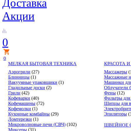
Доставка
Акции
0
0
МЕЛКАЯ БЫТОВАЯ ТЕХНИКА
КРАСОТА И
Аэрогрили
(27)
Массажеры
(
Блинницы
(1)
Массажные н
Вакуумные упаковщики
(1)
Машинки для
Гладильные доски
(2)
Облучатели 
Грили
(42)
Фены
(12)
Кофеварки
(40)
Фильтры для
Кофемашины
(72)
Щипцы для в
Кофемолки
(1)
Электробрит
Кухонные комбайны
(29)
Эпиляторы
(
Ломтерезки
(1)
Микроволновые печи (СВЧ)
(102)
ШВЕЙНОЕ 
Миксеры
(31)