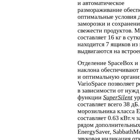
и автоматическое
размораживание обесп
оптимальные условия 
заморозки и сохранени
свежести продуктов. 
составляет 16 кг в сут
находится 7 ящиков из
выдвигаются на встро
Отделение SpaceBox и
наклона обеспечивают 
и оптимальную органи
VarioSpace позволяет 
в зависимости от нужд 
функции
SuperSilent
ур
составляет всего 38 д
морозильника класса E
составляет 0.63 кВт.ч 
рядом дополнительных
EnergySaver, SabbathMo
звуковая индикация от