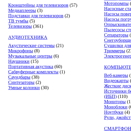
Мотопомпы
Кронштейны для телевизоров
(57)
Насосные ст
Медиаплееры
(3)
Насосы пове
Подставки для телевизоров
(2)
Насосы погр
ТВ тумбы
(5)
Опрыскиват
Телевизоры
(361)
Пылесосы ст
Сепараторы
АУДИОТЕХНИКА
Снегоуборщ
Акустические системы
(21)
Сушилки для
Микрофоны
(8)
Триммеры
(2
Музыкальные центры
(6)
Электрогене
Наушники
(15)
Портативная акустика
(60)
КОМПЬЮТЕ
Сабвуферные комплекты
(1)
Веб-камеры
(
Саундбары
(38)
Видеокарты
Синтезаторы
(2)
Жесткие дис
Умные колонки
(30)
Источники б
(ИБП)
(110)
Мониторы
(1
Моноблоки
(
Ноутбуки
(4)
Рули, джойс
СМАРТФОН