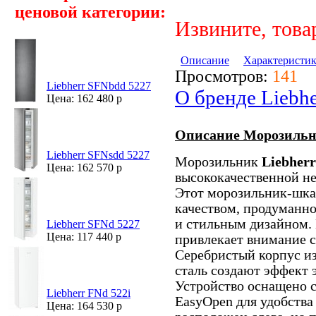
ценовой категории:
Извините, това
Описание
Характеристи
Просмотров:
141
Liebherr SFNbdd 5227
О бренде Liebhe
Цена: 162 480 р
Описание Морозильна
Liebherr SFNsdd 5227
Морозильник
Liebher
Цена: 162 570 р
высококачественной не
Этот морозильник-шка
качеством, продуманн
и стильным дизайном.
Liebherr SFNd 5227
Цена: 117 440 р
привлекает внимание с
Серебристый корпус из
сталь создают эффект 
Устройство оснащено с
Liebherr FNd 522i
EasyOpen для удобства
Цена: 164 530 р