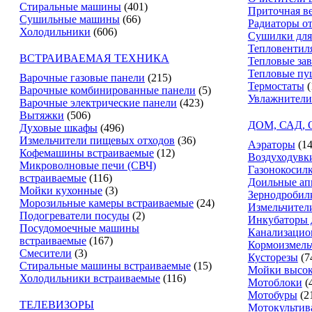
Стиральные машины
(401)
Приточная в
Сушильные машины
(66)
Радиаторы о
Холодильники
(606)
Сушилки для
Тепловентил
ВСТРАИВАЕМАЯ ТЕХНИКА
Тепловые за
Тепловые пу
Варочные газовые панели
(215)
Термостаты
(
Варочные комбинированные панели
(5)
Увлажнители
Варочные электрические панели
(423)
Вытяжки
(506)
ДОМ, САД,
Духовые шкафы
(496)
Измельчители пищевых отходов
(36)
Аэраторы
(14
Кофемашины встраиваемые
(12)
Воздуходувк
Микроволновые печи (СВЧ)
Газонокосил
встраиваемые
(116)
Доильные ап
Мойки кухонные
(3)
Зернодробил
Морозильные камеры встраиваемые
(24)
Измельчители
Подогреватели посуды
(2)
Инкубаторы 
Посудомоечные машины
Канализацио
встраиваемые
(167)
Кормоизмель
Смесители
(3)
Кусторезы
(7
Стиральные машины встраиваемые
(15)
Мойки высок
Холодильники встраиваемые
(116)
Мотоблоки
(
Мотобуры
(2
ТЕЛЕВИЗОРЫ
Мотокультив