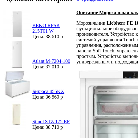
Описание Морозильная каме
Морозильник
Liebherr FE 1
BEKO RFSK
функциональное оборудовани
215T01 W
производителя. Устройство к
Цена: 38 610 р
системой управления Touch 
управления, расположенным
панели Soft Touch, управле
простым. Устройство выполне
Atlant М-7204-100
универсальным и подходящи
Цена: 37 010 р
Бирюса 455KX
Цена: 36 560 р
Stinol STZ 175 EF
Цена: 38 710 р