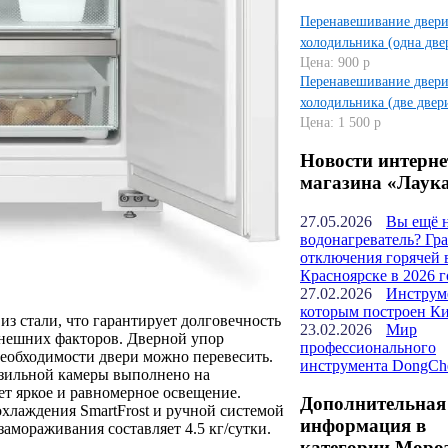
Перенавешивание двер
холодильника (одна две
Цена: 900 р
Перенавешивание двер
холодильника (две двер
Цена: 1 500 р
Новости интерне
магазина «Лаук
27.05.2026
Вы ещё 
водонагреватель? Гр
отключения горячей 
Красноярске в 2026 г
27.02.2026
Инструм
которым построен К
из стали, что гарантирует долговечность
23.02.2026
Мир
внешних факторов. Дверной упор
профессионального
необходимости двери можно перевесить.
инструмента DongCh
зильной камеры выполнено на
ет яркое и равномерное освещение.
Дополнительная
хлаждения SmartFrost и ручной системой
информация в
амораживания составляет 4.5 кг/сутки.
категории Моро