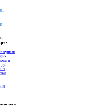
и
рь)
и
и)
т-
ар»:
не купили
афик
воды в
оду!
ент,
итай
eng
зильная