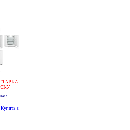
й
СТАВКА
РСКУ
аказ
ь
Купить в