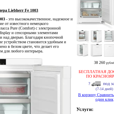
ра Liebherr Fe 1003
003
- это высококачественное, надежное и
е от известного немецкого
ласса Pure (Comfort) с электронной
display и сенсорными элементами
и над дверью. Благодаря кнопочной
ние устройством становится удобным и
но в белом цвете, что делает его
м для любого интерьера.
38 260
рубле
БЕСПЛАТНАЯ ДО
ПО КРАСНОЯ
?
под з
(7-14 дней)
В корзину
Сравнит
один клик
Услуги: