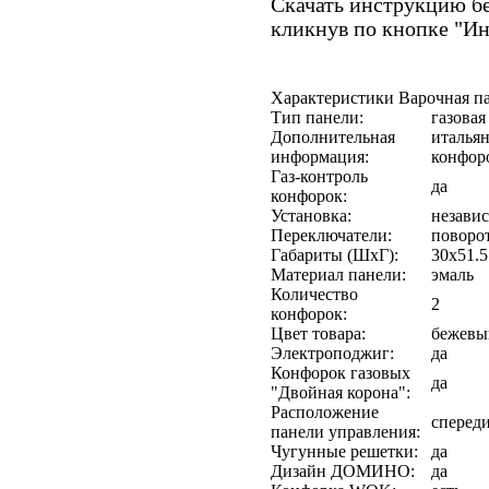
Скачать инструкцию бе
кликнув по кнопке "И
Характеристики Варочная п
Тип панели:
газовая
Дополнительная
италья
информация:
конфоро
Газ-контроль
да
конфорок:
Установка:
незави
Переключатели:
поворо
Габариты (ШхГ):
30х51.5
Материал панели:
эмаль
Количество
2
конфорок:
Цвет товара:
бежевы
Электроподжиг:
да
Конфорок газовых
да
"Двойная корона":
Расположение
сперед
панели управления:
Чугунные решетки:
да
Дизайн ДОМИНО:
да