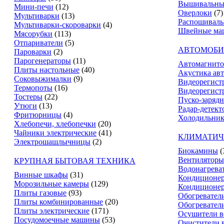
Вышивальны
Мини-печи
(12)
Оверлоки
(7)
Мультиварки
(13)
Распошивал
Мультиварки-скороварки
(4)
Швейные ма
Мясорубки
(113)
Отпариватели
(5)
АВТОМОБИ
Пароварки
(2)
Парогенераторы
(11)
Автомагнит
Плиты настольные
(40)
Акустика ав
Соковыжималки
(9)
Видеорегист
Термопоты
(16)
Видеорегистр
Тостеры
(22)
Пуско-зарядн
Утюги
(13)
Радар-детект
Фритюрницы
(4)
Холодильник
Хлебопечи, хлебопечки
(20)
Чайники электрические
(41)
КЛИМАТИЧ
Электрошашлычницы
(2)
Биокамины
(
Вентиляторы
КРУПНАЯ БЫТОВАЯ ТЕХНИКА
Водонагрева
Винные шкафы
(31)
Кондиционе
Морозильные камеры
(129)
Кондиционе
Плиты газовые
(93)
Обогревател
Плиты комбинированные
(20)
Обогревател
Плиты электрические
(171)
Осушители в
Посудомоечные машины
(53)
Очистители 