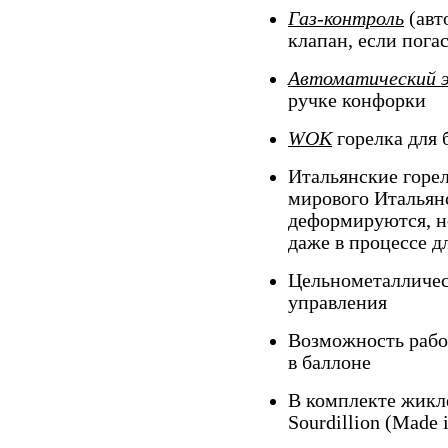
Газ-контроль
(авт
клапан, если пога
Автоматический 
ручке конфорки
WOK
горелка для 
Итальянские горе
мирового Итальянс
деформируются, н
даже в процессе д
Цельнометалличес
управления
Возможность работ
в баллоне
В комплекте жикле
Sourdillion (Made 