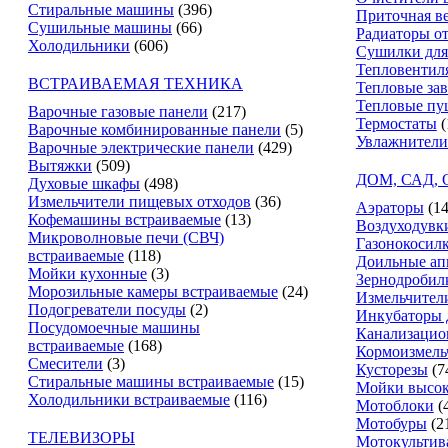
Стиральные машины
(396)
Приточная в
Сушильные машины
(66)
Радиаторы о
Холодильники
(606)
Сушилки для
Тепловентил
ВСТРАИВАЕМАЯ ТЕХНИКА
Тепловые за
Тепловые пу
Варочные газовые панели
(217)
Термостаты
(
Варочные комбинированные панели
(5)
Увлажнители
Варочные электрические панели
(429)
Вытяжки
(509)
ДОМ, САД,
Духовые шкафы
(498)
Измельчители пищевых отходов
(36)
Аэраторы
(14
Кофемашины встраиваемые
(13)
Воздуходувк
Микроволновые печи (СВЧ)
Газонокосил
встраиваемые
(118)
Доильные ап
Мойки кухонные
(3)
Зернодробил
Морозильные камеры встраиваемые
(24)
Измельчители
Подогреватели посуды
(2)
Инкубаторы 
Посудомоечные машины
Канализацио
встраиваемые
(168)
Кормоизмель
Смесители
(3)
Кусторезы
(7
Стиральные машины встраиваемые
(15)
Мойки высок
Холодильники встраиваемые
(116)
Мотоблоки
(
Мотобуры
(2
ТЕЛЕВИЗОРЫ
Мотокультив