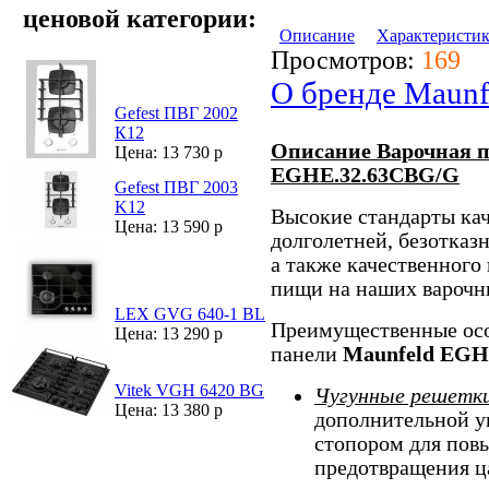
ценовой категории:
Описание
Характеристи
Просмотров:
169
О бренде Maunf
Gefest ПВГ 2002
К12
Описание Варочная п
Цена: 13 730 р
EGHE.32.63CBG/G
Gefest ПВГ 2003
K12
Высокие стандарты кач
Цена: 13 590 р
долголетней, безотка
а также качественного
пищи на наших варочн
LEX GVG 640-1 BL
Преимущественные осо
Цена: 13 290 р
панели
Maunfeld EGH
Vitek VGH 6420 BG
Чугунные решетк
Цена: 13 380 р
дополнительной у
стопором для пов
предотвращения ц