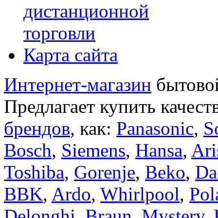
дистанционной
торговли
Карта сайта
Интернет-магазин
бытовой
Предлагает купить качест
брендов
, как:
Panasonic
,
S
Bosch
,
Siemens
,
Hansa
,
Ari
Toshiba
,
Gorenje
,
Beko
,
Da
BBK
,
Ardo
,
Whirlpool
,
Pol
Delonghi
,
Braun
,
Mystery
,