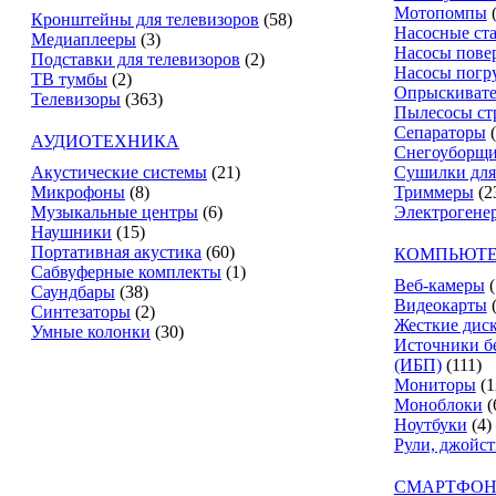
Мотопомпы
Кронштейны для телевизоров
(58)
Насосные ст
Медиаплееры
(3)
Насосы пове
Подставки для телевизоров
(2)
Насосы погр
ТВ тумбы
(2)
Опрыскиват
Телевизоры
(363)
Пылесосы ст
Сепараторы
АУДИОТЕХНИКА
Снегоуборщ
Акустические системы
(21)
Сушилки для
Микрофоны
(8)
Триммеры
(2
Музыкальные центры
(6)
Электрогене
Наушники
(15)
Портативная акустика
(60)
КОМПЬЮТЕ
Сабвуферные комплекты
(1)
Веб-камеры
(
Саундбары
(38)
Видеокарты
Синтезаторы
(2)
Жесткие дис
Умные колонки
(30)
Источники б
(ИБП)
(111)
Мониторы
(1
Моноблоки
(
Ноутбуки
(4)
Рули, джойс
СМАРТФОН