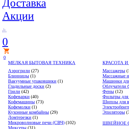
Доставка
Акции
0
0
МЕЛКАЯ БЫТОВАЯ ТЕХНИКА
КРАСОТА И
Аэрогрили
(27)
Массажеры
(
Блинницы
(1)
Массажные н
Вакуумные упаковщики
(1)
Машинки для
Гладильные доски
(2)
Облучатели 
Грили
(42)
Фены
(12)
Кофеварки
(40)
Фильтры для
Кофемашины
(73)
Щипцы для в
Кофемолки
(1)
Электробрит
Кухонные комбайны
(29)
Эпиляторы
(
Ломтерезки
(1)
Микроволновые печи (СВЧ)
(102)
ШВЕЙНОЕ 
Миксеры
(31)