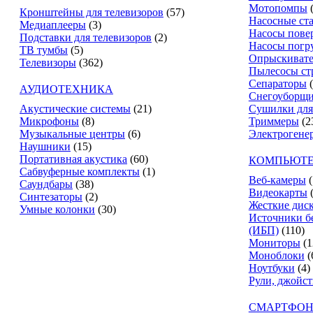
Мотопомпы
Кронштейны для телевизоров
(57)
Насосные ст
Медиаплееры
(3)
Насосы пове
Подставки для телевизоров
(2)
Насосы погр
ТВ тумбы
(5)
Опрыскиват
Телевизоры
(362)
Пылесосы ст
Сепараторы
АУДИОТЕХНИКА
Снегоуборщ
Акустические системы
(21)
Сушилки для
Микрофоны
(8)
Триммеры
(2
Музыкальные центры
(6)
Электрогене
Наушники
(15)
Портативная акустика
(60)
КОМПЬЮТЕ
Сабвуферные комплекты
(1)
Веб-камеры
(
Саундбары
(38)
Видеокарты
Синтезаторы
(2)
Жесткие дис
Умные колонки
(30)
Источники б
(ИБП)
(110)
Мониторы
(1
Моноблоки
(
Ноутбуки
(4)
Рули, джойс
СМАРТФОН