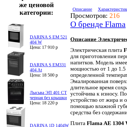
же ценовой
Описание
Характеристи
категории:
Просмотров:
216
О бренде Flama
DARINA S EM 521
Описание Электричес
404 W
Цена: 17 910 р
Электрическая плита
F
для приготовления пер
напитков. Модель име
DARINA S EM331
мощностью от 1 до 1.5
404 At
определенной температ
Цена: 18 500 р
Эмалированная поверх
длительное время сохр
Лысьва ЭП 401 СТ
устойчива к износу. П
черная без крышки
устройство от жира и 
Цена: 18 220 р
помощью влажной губк
средства без содержан
Плита
Flama AE 1304
DARINA 1D 1404W