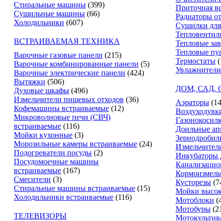
Стиральные машины
(399)
Приточная в
Сушильные машины
(66)
Радиаторы о
Холодильники
(607)
Сушилки для
Тепловентил
ВСТРАИВАЕМАЯ ТЕХНИКА
Тепловые за
Тепловые пу
Варочные газовые панели
(215)
Термостаты
(
Варочные комбинированные панели
(5)
Увлажнители
Варочные электрические панели
(424)
Вытяжки
(506)
ДОМ, САД,
Духовые шкафы
(496)
Измельчители пищевых отходов
(36)
Аэраторы
(14
Кофемашины встраиваемые
(12)
Воздуходувк
Микроволновые печи (СВЧ)
Газонокосил
встраиваемые
(116)
Доильные ап
Мойки кухонные
(3)
Зернодробил
Морозильные камеры встраиваемые
(24)
Измельчители
Подогреватели посуды
(2)
Инкубаторы 
Посудомоечные машины
Канализацио
встраиваемые
(167)
Кормоизмель
Смесители
(3)
Кусторезы
(7
Стиральные машины встраиваемые
(15)
Мойки высок
Холодильники встраиваемые
(116)
Мотоблоки
(
Мотобуры
(2
ТЕЛЕВИЗОРЫ
Мотокультив