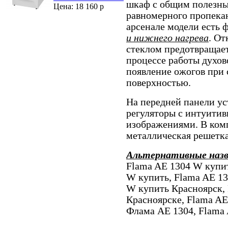
шкаф с общим полезны
Цена: 18 160 р
равномерного пропека
арсенале модели есть
и нижнего нагрева
. От
стеклом предотвращает
процессе работы духов
появление ожогов при
поверхностью.
На передней панели ус
регуляторы с интуити
изображениями. В комп
металлическая решетка
Альтернативные наз
Flama AE 1304 W купит
W купить, Flama AE 13
W купить Красноярск, 
Красноярске, Flama AE
Флама AE 1304, Flama