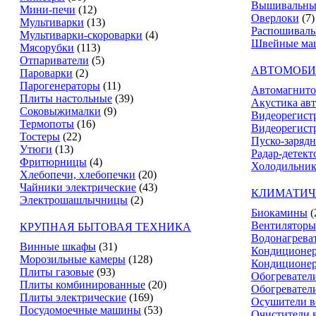
Вышивальны
Мини-печи
(12)
Оверлоки
(7)
Мультиварки
(13)
Распошивал
Мультиварки-скороварки
(4)
Швейные ма
Мясорубки
(113)
Отпариватели
(5)
АВТОМОБИ
Пароварки
(2)
Парогенераторы
(11)
Автомагнит
Плиты настольные
(39)
Акустика ав
Соковыжималки
(9)
Видеорегист
Термопоты
(16)
Видеорегистр
Тостеры
(22)
Пуско-зарядн
Утюги
(13)
Радар-детект
Фритюрницы
(4)
Холодильник
Хлебопечи, хлебопечки
(20)
Чайники электрические
(43)
КЛИМАТИЧ
Электрошашлычницы
(2)
Биокамины
(
Вентиляторы
КРУПНАЯ БЫТОВАЯ ТЕХНИКА
Водонагрева
Винные шкафы
(31)
Кондиционе
Морозильные камеры
(128)
Кондиционе
Плиты газовые
(93)
Обогревател
Плиты комбинированные
(20)
Обогревател
Плиты электрические
(169)
Осушители в
Посудомоечные машины
(53)
Очистители 