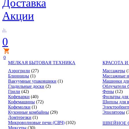
Доставка
Акции
0
0
МЕЛКАЯ БЫТОВАЯ ТЕХНИКА
КРАСОТА И
Аэрогрили
(27)
Массажеры
(
Блинницы
(1)
Массажные н
Вакуумные упаковщики
(1)
Машинки для
Гладильные доски
(2)
Облучатели 
Грили
(42)
Фены
(12)
Кофеварки
(40)
Фильтры для
Кофемашины
(72)
Щипцы для в
Кофемолки
(1)
Электробрит
Кухонные комбайны
(29)
Эпиляторы
(
Ломтерезки
(1)
Микроволновые печи (СВЧ)
(102)
ШВЕЙНОЕ 
Миксеры
(30)