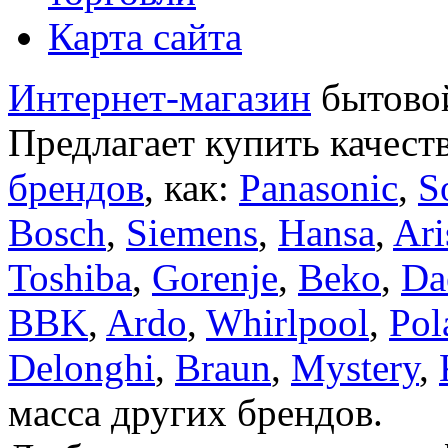
Карта сайта
Интернет-магазин
бытовой
Предлагает купить качест
брендов
, как:
Panasonic
,
S
Bosch
,
Siemens
,
Hansa
,
Ari
Toshiba
,
Gorenje
,
Beko
,
Da
BBK
,
Ardo
,
Whirlpool
,
Pol
Delonghi
,
Braun
,
Mystery
,
масса других брендов.