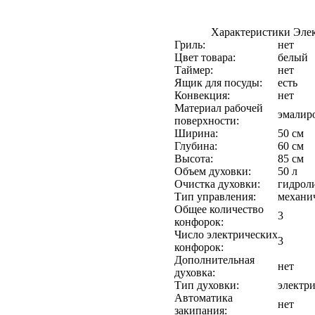
Характеристики Элек
Гриль:
нет
Цвет товара:
белый
Таймер:
нет
Ящик для посуды:
есть
Конвекция:
нет
Материал рабочей
эмалир
поверхности:
Ширина:
50 см
Глубина:
60 см
Высота:
85 см
Объем духовки:
50 л
Очистка духовки:
гидрол
Тип управления:
механи
Общее количество
3
конфорок:
Число электрических
3
конфорок:
Дополнительная
нет
духовка:
Тип духовки:
электри
Автоматика
нет
закипания: