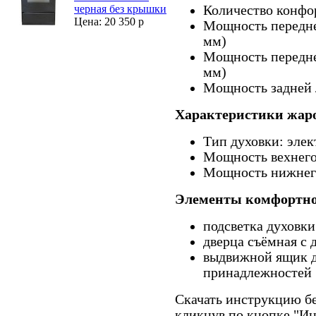
Количество конфо
черная без крышки
Цена: 20 350 р
Мощность передне
мм)
Мощность передне
мм)
Мощность задней л
Характеристики жар
Тип духовки: элек
Мощность вехнего
Мощность нижнего
Элементы комфортно
подсветка духовки
дверца съёмная с
выдвижной ящик д
принадлежностей
Скачать инструкцию бе
кликнув по кнопке "И