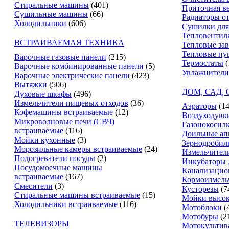
Стиральные машины
(401)
Приточная в
Сушильные машины
(66)
Радиаторы о
Холодильники
(606)
Сушилки для
Тепловентил
ВСТРАИВАЕМАЯ ТЕХНИКА
Тепловые за
Тепловые пу
Варочные газовые панели
(215)
Термостаты
(
Варочные комбинированные панели
(5)
Увлажнители
Варочные электрические панели
(423)
Вытяжки
(506)
ДОМ, САД,
Духовые шкафы
(496)
Измельчители пищевых отходов
(36)
Аэраторы
(14
Кофемашины встраиваемые
(12)
Воздуходувк
Микроволновые печи (СВЧ)
Газонокосил
встраиваемые
(116)
Доильные ап
Мойки кухонные
(3)
Зернодробил
Морозильные камеры встраиваемые
(24)
Измельчители
Подогреватели посуды
(2)
Инкубаторы 
Посудомоечные машины
Канализацио
встраиваемые
(167)
Кормоизмель
Смесители
(3)
Кусторезы
(7
Стиральные машины встраиваемые
(15)
Мойки высок
Холодильники встраиваемые
(116)
Мотоблоки
(
Мотобуры
(2
ТЕЛЕВИЗОРЫ
Мотокультив