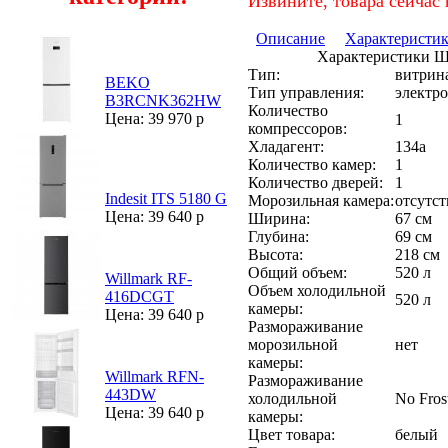
Извините, товара сейчас 
Описание
Характеристи
Характеристики 
Тип:
витрин
BEKO
Тип управления:
электр
B3RCNK362HW
Количество
Цена: 39 970 р
1
компрессоров:
Хладагент:
134a
Количество камер:
1
Количество дверей:
1
Indesit ITS 5180 G
Морозильная камера:
отсутст
Цена: 39 640 р
Ширина:
67 см
Глубина:
69 см
Высота:
218 см
Общий объем:
520 л
Willmark RF-
Объем холодильной
416DCGT
520 л
камеры:
Цена: 39 640 р
Размораживание
морозильной
нет
камеры:
Willmark RFN-
Размораживание
443DW
холодильной
No Fros
Цена: 39 640 р
камеры:
Цвет товара:
белый