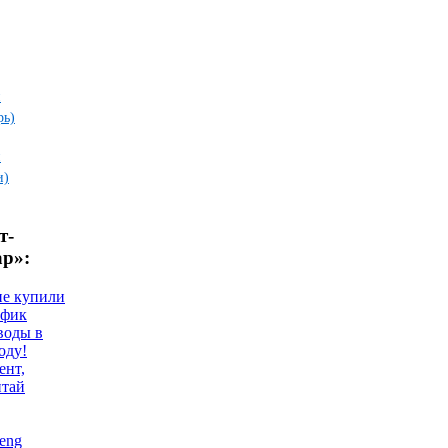
и
рь)
и
и)
т-
ар»:
не купили
афик
воды в
оду!
ент,
итай
eng