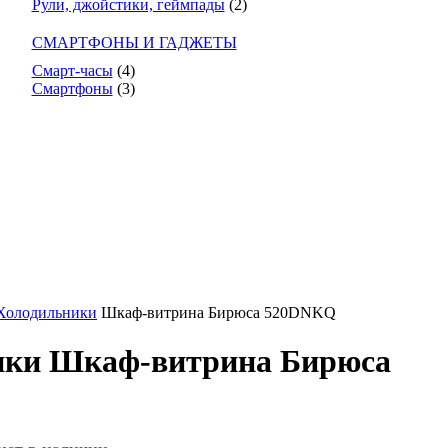
Рули, джойстики, геймпады
(2)
СМАРТФОНЫ И ГАДЖЕТЫ
Смарт-часы
(4)
Смартфоны
(3)
Холодильники
Шкаф-витрина Бирюса 520DNKQ
ики Шкаф-витрина Бирюса