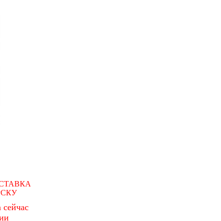
СТАВКА
РСКУ
 сейчас
чии