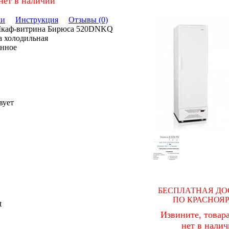
нет в наличии
ки
Инструкция
Отзывы (0)
Шкаф-витрина Бирюса 520DNKQ
а холодильная
онное
вует
БЕСПЛАТНАЯ ДО
ПО КРАСНОЯ
t
Извините, товара
нет в нали