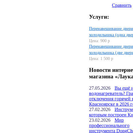
Сравнить
Услуги:
Перенавешивание двер
холодильника (одна две
Цена: 900 р
Перенавешивание двер
холодильника (две двер
Цена: 1 500 р
Новости интерне
магазина «Лаук
27.05.2026
Вы ещё 
водонагреватель? Гр
отключения горячей 
Красноярске в 2026 г
27.02.2026
Инструм
которым построен К
23.02.2026
Мир
профессионального
инструмента DongCh