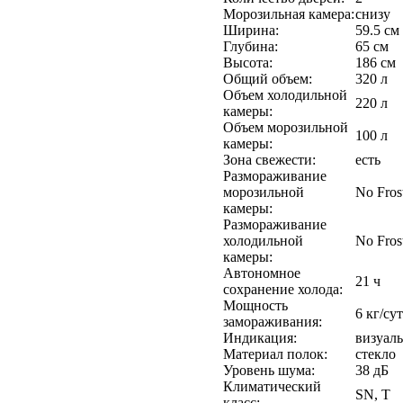
Морозильная камера:
снизу
Ширина:
59.5 см
Глубина:
65 см
Высота:
186 см
Общий объем:
320 л
Объем холодильной
220 л
камеры:
Объем морозильной
100 л
камеры:
Зона свежести:
есть
Размораживание
морозильной
No Fros
камеры:
Размораживание
холодильной
No Fros
камеры:
Автономное
21 ч
сохранение холода:
Мощность
6 кг/сут
замораживания:
Индикация:
визуаль
Материал полок:
стекло
Уровень шума:
38 дБ
Климатический
SN, T
класс: