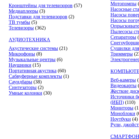
Мотопомпы
Кронштейны для телевизоров
(57)
Насосные ст
Медиаплееры
(3)
Насосы пове
Подставки для телевизоров
(2)
Насосы погр
ТВ тумбы
(5)
Опрыскиват
Телевизоры
(362)
Пылесосы ст
Сепараторы
АУДИОТЕХНИКА
Снегоуборщ
Акустические системы
(21)
Сушилки для
Микрофоны
(8)
Триммеры
(2
Музыкальные центры
(6)
Электрогене
Наушники
(15)
Портативная акустика
(60)
КОМПЬЮТЕ
Сабвуферные комплекты
(1)
Веб-камеры
(
Саундбары
(38)
Видеокарты
Синтезаторы
(2)
Жесткие дис
Умные колонки
(30)
Источники б
(ИБП)
(110)
Мониторы
(1
Моноблоки
(
Ноутбуки
(4)
Рули, джойс
СМАРТФОН