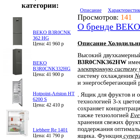
категории:
Описание
Характеристи
Просмотров:
141
О бренде BEK
BEKO B3R0CNK
362 HG
Описание Холодиль
Цена: 41 960 р
Высокий двухкамерны
B3R0CNK362HW
имее
BEKO
электронную систему 
B3R0CNK332HG
Цена: 41 900 р
систему охлаждения
N
и энергосберегающий
Hotpoint-Ariston HT
. Ящик для фруктов и 
6200 S
технологией 3-х цвето
Цена: 42 410 р
сохраняет концентраци
также технологией
Eve
хранения свежих фрукт
поддержания оптималь
Liebherr Re 1401
ящика. Функция
супер
Цена: 41 790 р