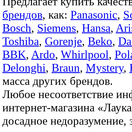
Предлагает купить качест
брендов
, как:
Panasonic
,
S
Bosch
,
Siemens
,
Hansa
,
Ari
Toshiba
,
Gorenje
,
Beko
,
Da
BBK
,
Ardo
,
Whirlpool
,
Pol
Delonghi
,
Braun
,
Mystery
,
масса других брендов.
Любое несоответствие инф
интернет-магазина «Лаука
досадное недоразумение, 