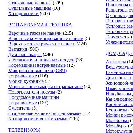
Стиральные машины
(399)
Приточная в
Сушильные машины
(66)
Радиаторы о
Холодильники
(607)
Сушилки для
Тепловентил
ВСТРАИВАЕМАЯ ТЕХНИКА
Тепловые за
Тепловые пу
Варочные газовые панели
(215)
Термостаты
(
Варочные комбинированные панели
(5)
Увлажнители
Варочные электрические панели
(424)
Вытяжки
(506)
ДОМ, САД,
Духовые шкафы
(496)
Измельчители пищевых отходов
(36)
Аэраторы
(14
Кофемашины встраиваемые
(12)
Воздуходувк
Микроволновые печи (СВЧ)
Газонокосил
встраиваемые
(116)
Доильные ап
Мойки кухонные
(3)
Зернодробил
Морозильные камеры встраиваемые
(24)
Измельчители
Подогреватели посуды
(2)
Инкубаторы 
Посудомоечные машины
Канализацио
встраиваемые
(167)
Кормоизмель
Смесители
(3)
Кусторезы
(7
Стиральные машины встраиваемые
(15)
Мойки высок
Холодильники встраиваемые
(116)
Мотоблоки
(
Мотобуры
(2
ТЕЛЕВИЗОРЫ
Мотокультив