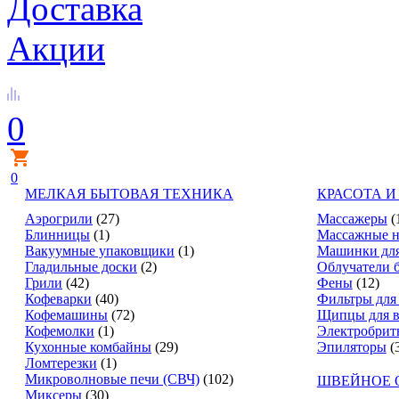
Доставка
Акции
0
0
МЕЛКАЯ БЫТОВАЯ ТЕХНИКА
КРАСОТА И
Аэрогрили
(27)
Массажеры
(
Блинницы
(1)
Массажные н
Вакуумные упаковщики
(1)
Машинки для
Гладильные доски
(2)
Облучатели 
Грили
(42)
Фены
(12)
Кофеварки
(40)
Фильтры для
Кофемашины
(72)
Щипцы для в
Кофемолки
(1)
Электробрит
Кухонные комбайны
(29)
Эпиляторы
(
Ломтерезки
(1)
Микроволновые печи (СВЧ)
(102)
ШВЕЙНОЕ 
Миксеры
(30)