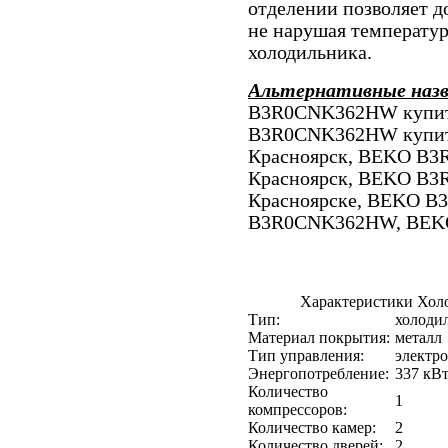
отделении позволяет д
не нарушая температу
холодильника.
Альтернативные наз
B3R0CNK362HW купить
B3R0CNK362HW купи
Красноярск, BEKO B
Красноярск, BEKO B3
Красноярске, BEKO B
B3R0CNK362HW, BEKO
Характеристики Х
Тип:
холоди
Материал покрытия:
металл
Тип управления:
электр
Энергопотребление:
337 кВт
Количество
1
компрессоров:
Количество камер:
2
Количество дверей:
2