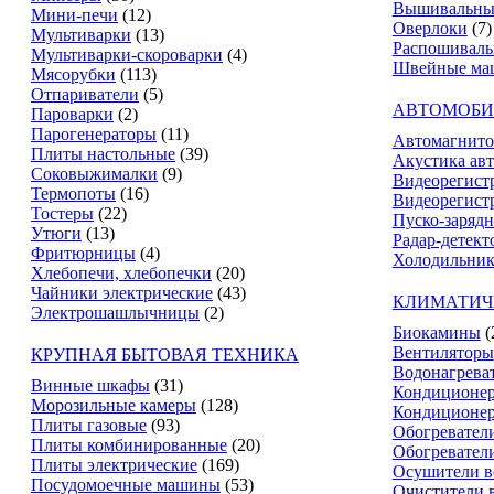
Вышивальны
Мини-печи
(12)
Оверлоки
(7)
Мультиварки
(13)
Распошивал
Мультиварки-скороварки
(4)
Швейные ма
Мясорубки
(113)
Отпариватели
(5)
АВТОМОБИ
Пароварки
(2)
Парогенераторы
(11)
Автомагнит
Плиты настольные
(39)
Акустика ав
Соковыжималки
(9)
Видеорегист
Термопоты
(16)
Видеорегистр
Тостеры
(22)
Пуско-зарядн
Утюги
(13)
Радар-детект
Фритюрницы
(4)
Холодильник
Хлебопечи, хлебопечки
(20)
Чайники электрические
(43)
КЛИМАТИЧ
Электрошашлычницы
(2)
Биокамины
(
Вентиляторы
КРУПНАЯ БЫТОВАЯ ТЕХНИКА
Водонагрева
Винные шкафы
(31)
Кондиционе
Морозильные камеры
(128)
Кондиционе
Плиты газовые
(93)
Обогревател
Плиты комбинированные
(20)
Обогревател
Плиты электрические
(169)
Осушители в
Посудомоечные машины
(53)
Очистители 