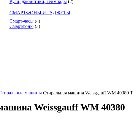
Рули, джойстики, геймпады
(2)
СМАРТФОНЫ И ГАДЖЕТЫ
Смарт-часы
(4)
Смартфоны
(3)
Стиральные машины
Стиральная машина Weissgauff WM 40380 TD
машина Weissgauff WM 40380