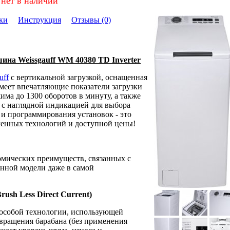
 нет в наличии
ки
Инструкция
Отзывы (0)
на Weissgauff WM 40380 TD Inverter
uff
с вертикальной загрузкой, оснащенная
меет впечатляющие показатели загрузки
жима до 1300 оборотов в минуту, а также
с наглядной индикацией для выбора
и программирования установок - это
менных технологий и доступной цены!
омических преимуществ, связанных с
нной модели даже в самой
ush Less Direct Current)
 особой технологии, использующей
 вращения барабана (без применения