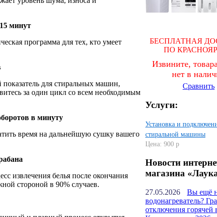
ижает уровень шума, износа и
15 минут
БЕСПЛАТНАЯ ДО
ческая программа для тех, кто умеет
ПО КРАСНОЯ
Извините, товара
в
нет в нали
 показатель для стиральных машин,
Сравнить
витесь за один цикл со всем необходимым
Услуги:
оборотов в минуту
Установка и подключен
атить время на дальнейшую сушку вашего
стиральной машины
Цена: 900 р
арабана
Новости интерне
магазина «Лаук
есс извлечения белья после окончания
жной стороной в 90% случаев.
27.05.2026
Вы ещё 
водонагреватель? Гр
отключения горячей 