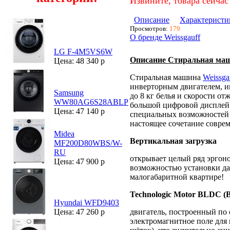
Извините, товара сейчас
Описание
Характеристи
Просмотров:
179
О бренде Weissgauff
LG F-4M5VS6W
Описание Стиральная маши
Цена: 48 340 р
Cтиральная машина
Weissga
инверторным двигателем, и
Samsung
до 8 кг белья и скорости от
WW80AG6S28ABLP
большой цифровой дисплей 
Цена: 47 140 р
специальных возможностей 
настоящее сочетание совре
Midea
Вертикальная загрузка
MF200D80WBS/W-
RU
открывает целый ряд эргон
Цена: 47 900 р
возможностью установки да
малогабаритной квартире!
Technologic Motor BLDC (Br
Hyundai WFD9403
двигатель, построенный по
Цена: 47 260 р
электромагнитное поле для