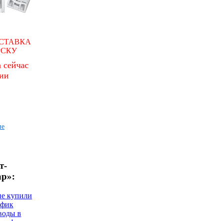
СТАВКА
РСКУ
 сейчас
чии
ие
т-
ар»:
не купили
афик
воды в