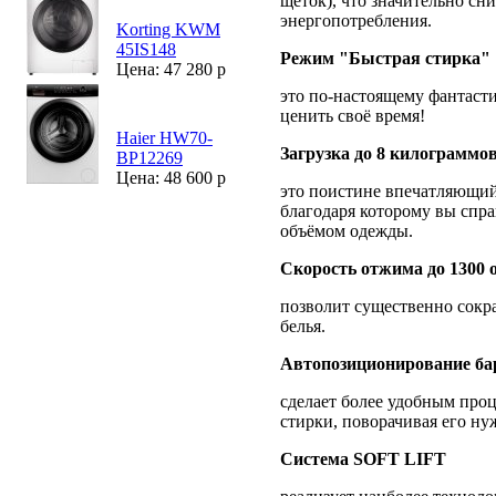
щёток), что значительно сн
энергопотребления.
Korting KWM
45IS148
Режим "Быстрая стирка" 
Цена: 47 280 р
это по-настоящему фантасти
ценить своё время!
Haier HW70-
Загрузка до 8 килограммо
BP12269
Цена: 48 600 р
это поистине впечатляющий
благодаря которому вы спра
объёмом одежды.
Скорость отжима до 1300 
позволит существенно сокр
белья.
Автопозиционирование б
сделает более удобным проц
стирки, поворачивая его ну
Система SOFT LIFT