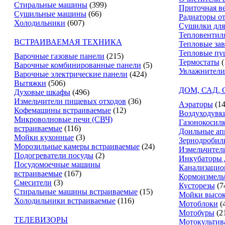
Стиральные машины
(399)
Приточная в
Сушильные машины
(66)
Радиаторы о
Холодильники
(607)
Сушилки для
Тепловентил
ВСТРАИВАЕМАЯ ТЕХНИКА
Тепловые за
Тепловые пу
Варочные газовые панели
(215)
Термостаты
(
Варочные комбинированные панели
(5)
Увлажнители
Варочные электрические панели
(424)
Вытяжки
(506)
ДОМ, САД,
Духовые шкафы
(496)
Измельчители пищевых отходов
(36)
Аэраторы
(14
Кофемашины встраиваемые
(12)
Воздуходувк
Микроволновые печи (СВЧ)
Газонокосил
встраиваемые
(116)
Доильные ап
Мойки кухонные
(3)
Зернодробил
Морозильные камеры встраиваемые
(24)
Измельчители
Подогреватели посуды
(2)
Инкубаторы 
Посудомоечные машины
Канализацио
встраиваемые
(167)
Кормоизмель
Смесители
(3)
Кусторезы
(7
Стиральные машины встраиваемые
(15)
Мойки высок
Холодильники встраиваемые
(116)
Мотоблоки
(
Мотобуры
(2
ТЕЛЕВИЗОРЫ
Мотокультив