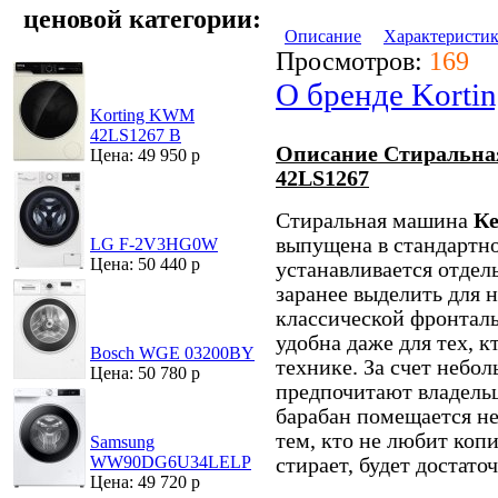
ценовой категории:
Описание
Характеристи
Просмотров:
169
О бренде Korti
Korting KWM
42LS1267 B
Описание Стиральн
Цена: 49 950 р
42LS1267
Стиральная машина
К
выпущена в стандартн
LG F-2V3HG0W
Цена: 50 440 р
устанавливается отдел
заранее выделить для н
классической фронталь
удобна даже для тех, к
Bosch WGE 03200BY
технике. За счет небо
Цена: 50 780 р
предпочитают владельц
барабан помещается не 
тем, кто не любит коп
Samsung
WW90DG6U34LELP
стирает, будет достато
Цена: 49 720 р