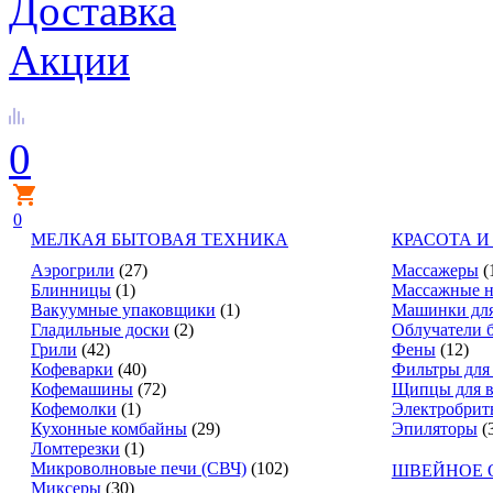
Доставка
Акции
0
0
МЕЛКАЯ БЫТОВАЯ ТЕХНИКА
КРАСОТА И
Аэрогрили
(27)
Массажеры
(
Блинницы
(1)
Массажные н
Вакуумные упаковщики
(1)
Машинки для
Гладильные доски
(2)
Облучатели 
Грили
(42)
Фены
(12)
Кофеварки
(40)
Фильтры для
Кофемашины
(72)
Щипцы для в
Кофемолки
(1)
Электробрит
Кухонные комбайны
(29)
Эпиляторы
(
Ломтерезки
(1)
Микроволновые печи (СВЧ)
(102)
ШВЕЙНОЕ 
Миксеры
(30)