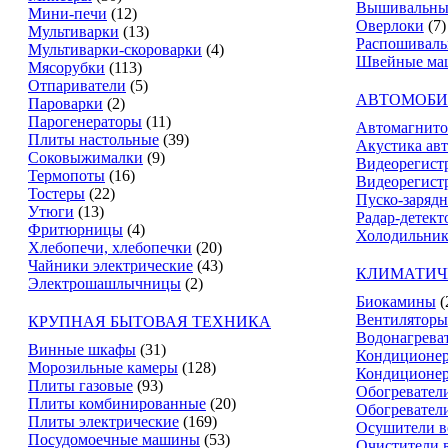
Вышивальны
Мини-печи
(12)
Оверлоки
(7)
Мультиварки
(13)
Распошивал
Мультиварки-скороварки
(4)
Швейные ма
Мясорубки
(113)
Отпариватели
(5)
АВТОМОБИ
Пароварки
(2)
Парогенераторы
(11)
Автомагнит
Плиты настольные
(39)
Акустика ав
Соковыжималки
(9)
Видеорегист
Термопоты
(16)
Видеорегистр
Тостеры
(22)
Пуско-зарядн
Утюги
(13)
Радар-детект
Фритюрницы
(4)
Холодильник
Хлебопечи, хлебопечки
(20)
Чайники электрические
(43)
КЛИМАТИЧ
Электрошашлычницы
(2)
Биокамины
(
Вентиляторы
КРУПНАЯ БЫТОВАЯ ТЕХНИКА
Водонагрева
Винные шкафы
(31)
Кондиционе
Морозильные камеры
(128)
Кондиционе
Плиты газовые
(93)
Обогревател
Плиты комбинированные
(20)
Обогревател
Плиты электрические
(169)
Осушители в
Посудомоечные машины
(53)
Очистители 