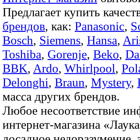
Предлагает купить качест
брендов
, как:
Panasonic
,
S
Bosch
,
Siemens
,
Hansa
,
Ari
Toshiba
,
Gorenje
,
Beko
,
Da
BBK
,
Ardo
,
Whirlpool
,
Pol
Delonghi
,
Braun
,
Mystery
,
масса других брендов.
Любое несоответствие инф
интернет-магазина «Лаука
досадное недоразумение, 