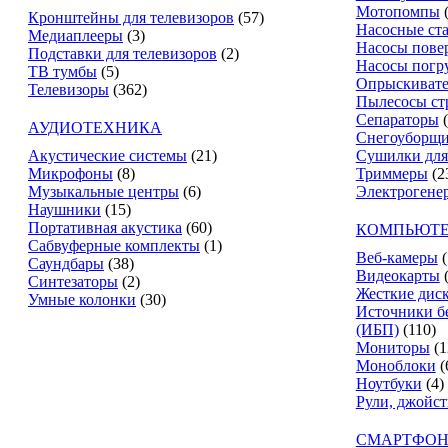
Мотопомпы
Кронштейны для телевизоров
(57)
Насосные ст
Медиаплееры
(3)
Насосы пове
Подставки для телевизоров
(2)
Насосы погр
ТВ тумбы
(5)
Опрыскиват
Телевизоры
(362)
Пылесосы ст
Сепараторы
АУДИОТЕХНИКА
Снегоуборщ
Акустические системы
(21)
Сушилки для
Микрофоны
(8)
Триммеры
(2
Музыкальные центры
(6)
Электрогене
Наушники
(15)
Портативная акустика
(60)
КОМПЬЮТЕ
Сабвуферные комплекты
(1)
Веб-камеры
(
Саундбары
(38)
Видеокарты
Синтезаторы
(2)
Жесткие дис
Умные колонки
(30)
Источники б
(ИБП)
(110)
Мониторы
(1
Моноблоки
(
Ноутбуки
(4)
Рули, джойс
СМАРТФОН