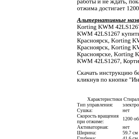
работы и не ждать, пок
отжима достигает 1200
Альтернативные наз
Korting KWM 42LS1267 
KWM 42LS1267 купить
Красноярск, Korting 
Красноярск, Korting 
Красноярске, Korting 
KWM 42LS1267, Корт
Скачать инструкцию бе
кликнув по кнопке "И
Характеристики Стира
Тип управления:
электр
Сушка:
нет
Скорость вращения
1200 о
при отжиме:
Активаторная:
нет
Ширина:
59.7 см
Глубина:
41.6 см