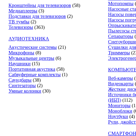
Мотопомпы
Кронштейны для телевизоров
(58)
Насосные ст
Медиаплееры
(3)
Насосы пове
Подставки для телевизоров
(2)
Насосы погр
ТВ тумбы
(2)
Опрыскиват
Телевизоры
(363)
Пылесосы ст
Сепараторы
АУДИОТЕХНИКА
Снегоуборщ
Акустические системы
(21)
Сушилки для
Микрофоны
(8)
Триммеры
(2
Музыкальные центры
(6)
Электрогене
Наушники
(15)
Портативная акустика
(58)
КОМПЬЮТЕ
Сабвуферные комплекты
(1)
Веб-камеры
(
Саундбары
(38)
Видеокарты
Синтезаторы
(2)
Жесткие дис
Умные колонки
(30)
Источники б
(ИБП)
(112)
Мониторы
(1
Моноблоки
(
Ноутбуки
(4)
Рули, джойс
СМАРТФОН