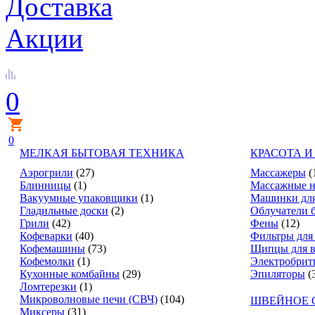
Доставка
Акции
0
0
МЕЛКАЯ БЫТОВАЯ ТЕХНИКА
КРАСОТА И
Аэрогрили
(27)
Массажеры
(
Блинницы
(1)
Массажные н
Вакуумные упаковщики
(1)
Машинки для
Гладильные доски
(2)
Облучатели 
Грили
(42)
Фены
(12)
Кофеварки
(40)
Фильтры для
Кофемашины
(73)
Щипцы для в
Кофемолки
(1)
Электробрит
Кухонные комбайны
(29)
Эпиляторы
(
Ломтерезки
(1)
Микроволновые печи (СВЧ)
(104)
ШВЕЙНОЕ 
Миксеры
(31)