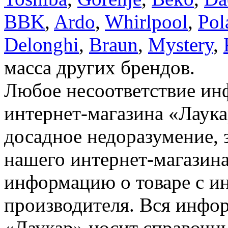
BBK
,
Ardo
,
Whirlpool
,
Pol
Delonghi
,
Braun
,
Mystery
,
масса других брендов.
Любое несоответствие инф
интернет-магазина «Лаука
досадное недоразумение, 
нашего интернет-магазина
информацию о товаре с и
производителя. Вся инфор
«Лаукар» носит справочны