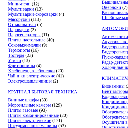
Вышивальны
Мини-печи
(12)
Оверлоки
(7)
Мультиварки
(13)
Распошивал
Мультиварки-скороварки
(4)
Швейные ма
Мясорубки
(113)
Отпариватели
(5)
АВТОМОБИ
Пароварки
(2)
Парогенераторы
(11)
Автомагнит
Плиты настольные
(40)
Акустика ав
Соковыжималки
(9)
Видеорегист
Термопоты
(16)
Видеорегистр
Тостеры
(23)
Пуско-зарядн
Утюги
(13)
Радар-детект
Фритюрницы
(4)
Холодильник
Хлебопечи, хлебопечки
(20)
Чайники электрические
(41)
КЛИМАТИЧ
Электрошашлычницы
(2)
Биокамины
(
Вентиляторы
КРУПНАЯ БЫТОВАЯ ТЕХНИКА
Водонагрева
Винные шкафы
(30)
Кондиционе
Морозильные камеры
(129)
Кондиционе
Плиты газовые
(93)
Обогревател
Плиты комбинированные
(20)
Обогревател
Плиты электрические
(171)
Осушители в
Посудомоечные машины
(53)
Очистители 