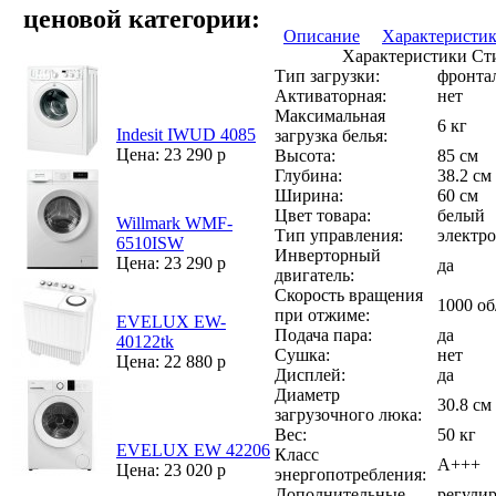
ценовой категории:
Описание
Характеристи
Характеристики Ст
Тип загрузки:
фронта
Активаторная:
нет
Максимальная
6 кг
Indesit IWUD 4085
загрузка белья:
Цена: 23 290 р
Высота:
85 см
Глубина:
38.2 см
Ширина:
60 см
Цвет товара:
белый
Willmark WMF-
Тип управления:
электр
6510ISW
Инверторный
Цена: 23 290 р
да
двигатель:
Скорость вращения
1000 о
при отжиме:
EVELUX EW-
Подача пара:
да
40122tk
Сушка:
нет
Цена: 22 880 р
Дисплей:
да
Диаметр
30.8 см
загрузочного люка:
Вес:
50 кг
EVELUX EW 42206
Класс
A+++
Цена: 23 020 р
энергопотребления:
Дополнительные
регули