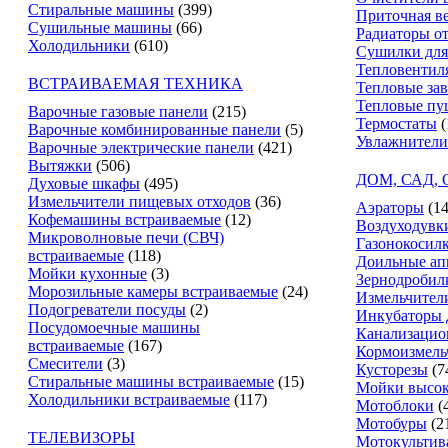
Стиральные машины
(399)
Приточная в
Сушильные машины
(66)
Радиаторы о
Холодильники
(610)
Сушилки для
Тепловентил
ВСТРАИВАЕМАЯ ТЕХНИКА
Тепловые за
Тепловые пу
Варочные газовые панели
(215)
Термостаты
(
Варочные комбинированные панели
(5)
Увлажнители
Варочные электрические панели
(421)
Вытяжки
(506)
ДОМ, САД,
Духовые шкафы
(495)
Измельчители пищевых отходов
(36)
Аэраторы
(14
Кофемашины встраиваемые
(12)
Воздуходувк
Микроволновые печи (СВЧ)
Газонокосил
встраиваемые
(118)
Доильные ап
Мойки кухонные
(3)
Зернодробил
Морозильные камеры встраиваемые
(24)
Измельчители
Подогреватели посуды
(2)
Инкубаторы 
Посудомоечные машины
Канализацио
встраиваемые
(167)
Кормоизмель
Смесители
(3)
Кусторезы
(7
Стиральные машины встраиваемые
(15)
Мойки высок
Холодильники встраиваемые
(117)
Мотоблоки
(
Мотобуры
(2
ТЕЛЕВИЗОРЫ
Мотокультив