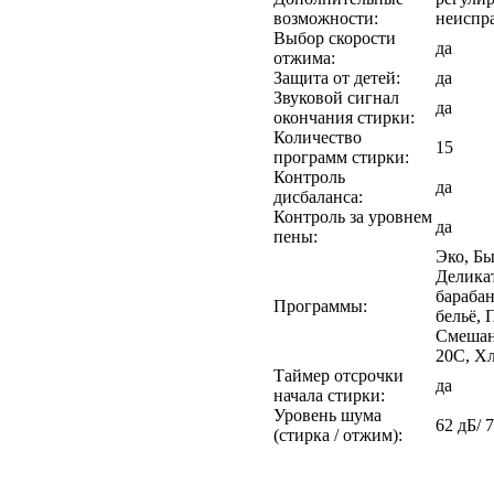
возможности:
неиспр
Выбор скорости
да
отжима:
Защита от детей:
да
Звуковой сигнал
да
окончания стирки:
Количество
15
программ стирки:
Контроль
да
дисбаланса:
Контроль за уровнем
да
пены:
Эко, Бы
Делика
бараба
Программы:
бельё, 
Смешан
20С, Х
Таймер отсрочки
да
начала стирки:
Уровень шума
62 дБ/ 
(стирка / отжим):