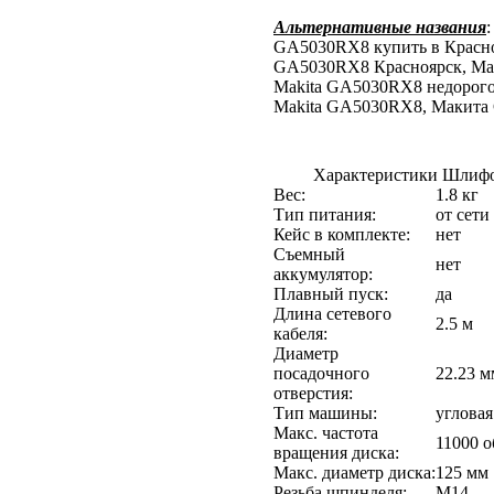
Альтернативные названия
GA5030RX8 купить в Красно
GA5030RX8 Красноярск, Mak
Makita GA5030RX8 недорого
Makita GA5030RX8, Макита 
Характеристики Шлифо
Вес:
1.8 кг
Тип питания:
от сети
Кейс в комплекте:
нет
Съемный
нет
аккумулятор:
Плавный пуск:
да
Длина сетевого
2.5 м
кабеля:
Диаметр
посадочного
22.23 м
отверстия:
Тип машины:
угловая
Макс. частота
11000 
вращения диска:
Макс. диаметр диска:
125 мм
Резьба шпинделя:
M14