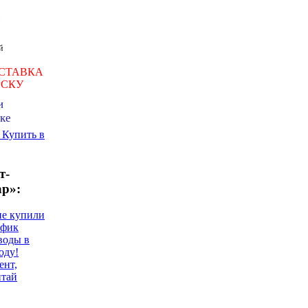
й
СТАВКА
РСКУ
и
ке
ь
Купить в
т-
ар»:
не купили
афик
воды в
оду!
ент,
итай