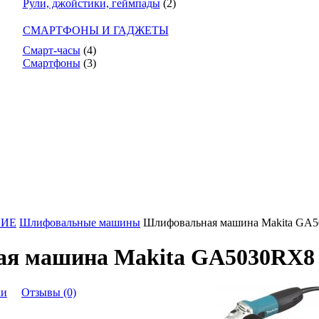
Рули, джойстики, геймпады
(2)
СМАРТФОНЫ И ГАДЖЕТЫ
Смарт-часы
(4)
Смартфоны
(3)
НИЕ
Шлифовальные машины
Шлифовальная машина Makita GA
я машина Makita GA5030RX8
ки
Отзывы (0)