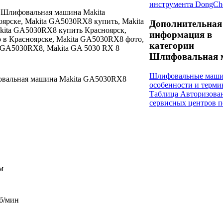
инструмента DongCh
: Шлифовальная машина Makita
ярске, Makita GA5030RX8 купить, Makita
Дополнительная
ita GA5030RX8 купить Красноярск,
информация в
 в Красноярске, Makita GA5030RX8 фото,
категории
GA5030RX8, Makita GA 5030 RX 8
Шлифовальная 
Шлифовальные маши
вальная машина Makita GA5030RX8
особенности и терм
Таблица Авторизова
сервисных центров п
м
об/мин