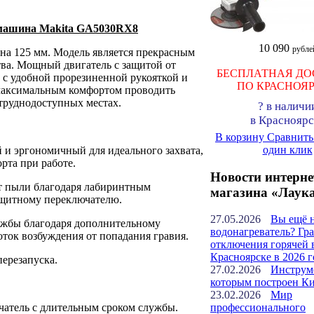
машина Makita GA5030RX8
10 090
рубле
на 125 мм. Модель является прекрасным
ва. Мощный двигатель с защитой от
БЕСПЛАТНАЯ ДО
с удобной прорезиненной рукояткой и
ПО КРАСНОЯ
 максимальным комфортом проводить
труднодоступных местах.
?
в наличи
в Красноярс
В корзину
Сравнит
один клик
 и эргономичный для идеального захвата,
рта при работе.
Новости интерне
т пыли благодаря лабиринтным
магазина «Лаук
щитному переключателю.
27.05.2026
Вы ещё 
жбы благодаря дополнительному
водонагреватель? Гр
ток возбуждения от попадания гравия.
отключения горячей 
Красноярске в 2026 г
ерезапуска.
27.02.2026
Инструм
которым построен К
23.02.2026
Мир
тель с длительным сроком службы.
профессионального