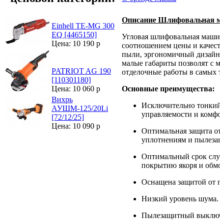
Описание Шлифовальная 
Einhell TE-MG 300
EQ [4465150]
Угловая шлифовальная маши
Цена: 10 190 р
соотношением цены и качест
пыли, эргономичный дизайн 
малые габариты позволят с
PATRIOT AG 190
отделочные работы в самых 
[110301180]
Основные преимущества:
Цена: 10 060 р
Вихрь
Исключительно тонкий
АУШМ-125/20Li
управляемости и комфо
[72/12/25]
Цена: 10 090 р
Оптимальная защита о
уплотнениям и пылеза
Оптимальный срок слу
покрытию якоря и обмо
Оснащена защитой от п
Низкий уровень шума.
Пылезащитный выключа