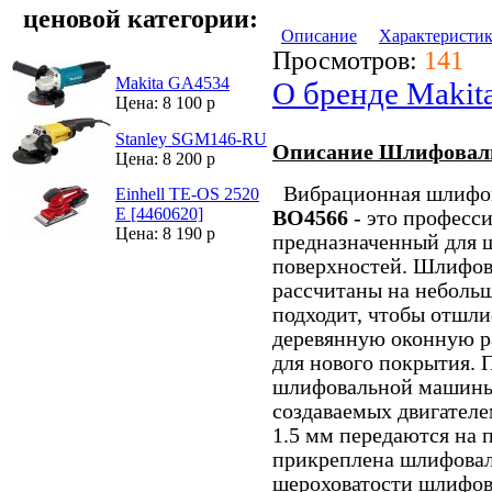
ценовой категории:
Описание
Характеристи
Просмотров:
141
Makita GA4534
О бренде Makit
Цена: 8 100 р
Stanley SGM146-RU
Описание Шлифоваль
Цена: 8 200 р
Вибрационная шлифо
Einhell TE-OS 2520
E [4460620]
BO4566
- это професс
Цена: 8 190 р
предназначенный для 
поверхностей. Шлифов
рассчитаны на неболь
подходит, чтобы отшли
деревянную оконную ра
для нового покрытия.
шлифовальной машины 
создаваемых двигателе
1.5 мм передаются на 
прикреплена шлифоваль
шероховатости шлифов