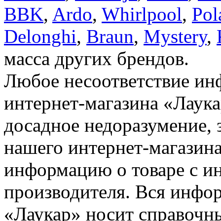
BBK
,
Ardo
,
Whirlpool
,
Pol
Delonghi
,
Braun
,
Mystery
,
масса других брендов.
Любое несоответствие инф
интернет-магазина «Лаука
досадное недоразумение, 
нашего интернет-магазина
информацию о товаре с и
производителя. Вся инфор
«Лаукар» носит справочны