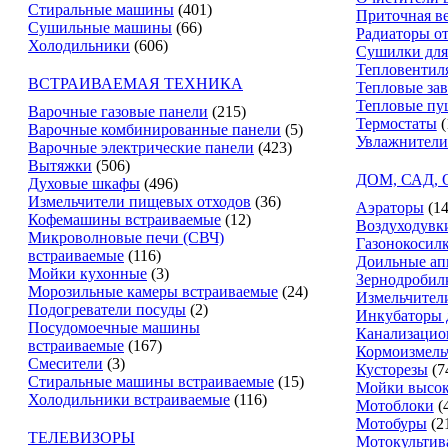
Стиральные машины
(401)
Приточная в
Сушильные машины
(66)
Радиаторы о
Холодильники
(606)
Сушилки для
Тепловентил
ВСТРАИВАЕМАЯ ТЕХНИКА
Тепловые за
Тепловые пу
Варочные газовые панели
(215)
Термостаты
(
Варочные комбинированные панели
(5)
Увлажнители
Варочные электрические панели
(423)
Вытяжки
(506)
ДОМ, САД,
Духовые шкафы
(496)
Измельчители пищевых отходов
(36)
Аэраторы
(14
Кофемашины встраиваемые
(12)
Воздуходувк
Микроволновые печи (СВЧ)
Газонокосил
встраиваемые
(116)
Доильные ап
Мойки кухонные
(3)
Зернодробил
Морозильные камеры встраиваемые
(24)
Измельчители
Подогреватели посуды
(2)
Инкубаторы 
Посудомоечные машины
Канализацио
встраиваемые
(167)
Кормоизмель
Смесители
(3)
Кусторезы
(7
Стиральные машины встраиваемые
(15)
Мойки высок
Холодильники встраиваемые
(116)
Мотоблоки
(
Мотобуры
(2
ТЕЛЕВИЗОРЫ
Мотокультив