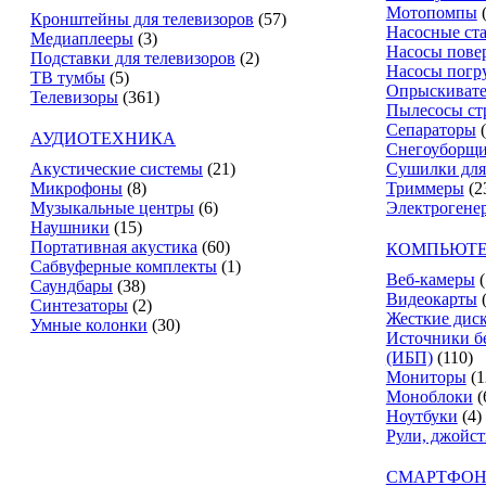
Мотопомпы
Кронштейны для телевизоров
(57)
Насосные ст
Медиаплееры
(3)
Насосы пове
Подставки для телевизоров
(2)
Насосы погр
ТВ тумбы
(5)
Опрыскиват
Телевизоры
(361)
Пылесосы ст
Сепараторы
АУДИОТЕХНИКА
Снегоуборщ
Акустические системы
(21)
Сушилки для
Микрофоны
(8)
Триммеры
(2
Музыкальные центры
(6)
Электрогене
Наушники
(15)
Портативная акустика
(60)
КОМПЬЮТЕ
Сабвуферные комплекты
(1)
Веб-камеры
(
Саундбары
(38)
Видеокарты
Синтезаторы
(2)
Жесткие дис
Умные колонки
(30)
Источники б
(ИБП)
(110)
Мониторы
(1
Моноблоки
(
Ноутбуки
(4)
Рули, джойс
СМАРТФОН