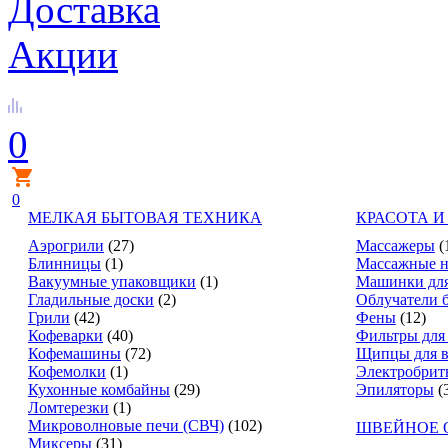
Доставка
Акции
0
0
МЕЛКАЯ БЫТОВАЯ ТЕХНИКА
КРАСОТА И
Аэрогрили
(27)
Массажеры
(
Блинницы
(1)
Массажные н
Вакуумные упаковщики
(1)
Машинки для
Гладильные доски
(2)
Облучатели 
Грили
(42)
Фены
(12)
Кофеварки
(40)
Фильтры для
Кофемашины
(72)
Щипцы для в
Кофемолки
(1)
Электробрит
Кухонные комбайны
(29)
Эпиляторы
(
Ломтерезки
(1)
Микроволновые печи (СВЧ)
(102)
ШВЕЙНОЕ 
Миксеры
(31)