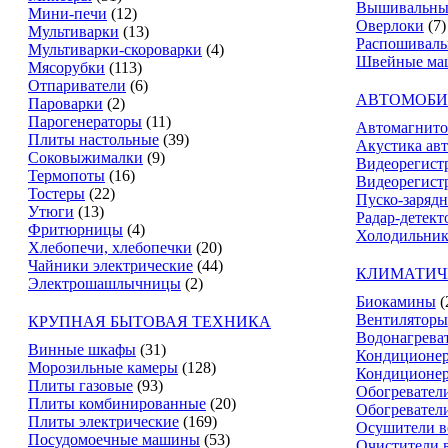
Вышивальны
Мини-печи
(12)
Оверлоки
(7)
Мультиварки
(13)
Распошивал
Мультиварки-скороварки
(4)
Швейные ма
Мясорубки
(113)
Отпариватели
(6)
АВТОМОБИ
Пароварки
(2)
Парогенераторы
(11)
Автомагнит
Плиты настольные
(39)
Акустика ав
Соковыжималки
(9)
Видеорегист
Термопоты
(16)
Видеорегистр
Тостеры
(22)
Пуско-зарядн
Утюги
(13)
Радар-детект
Фритюрницы
(4)
Холодильник
Хлебопечи, хлебопечки
(20)
Чайники электрические
(44)
КЛИМАТИЧ
Электрошашлычницы
(2)
Биокамины
(
Вентиляторы
КРУПНАЯ БЫТОВАЯ ТЕХНИКА
Водонагрева
Винные шкафы
(31)
Кондиционе
Морозильные камеры
(128)
Кондиционе
Плиты газовые
(93)
Обогревател
Плиты комбинированные
(20)
Обогревател
Плиты электрические
(169)
Осушители в
Посудомоечные машины
(53)
Очистители 