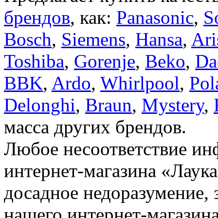
брендов
, как:
Panasonic
,
S
Bosch
,
Siemens
,
Hansa
,
Ari
Toshiba
,
Gorenje
,
Beko
,
Da
BBK
,
Ardo
,
Whirlpool
,
Pol
Delonghi
,
Braun
,
Mystery
,
масса других брендов.
Любое несоответствие инф
интернет-магазина «Лаука
досадное недоразумение, 
нашего интернет-магазина