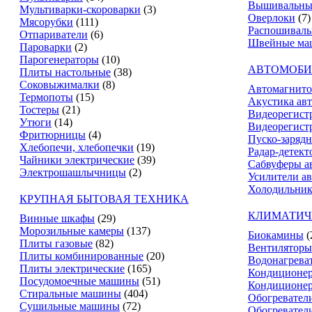
Вышивальны
Мультиварки-скороварки
(3)
Оверлоки
(7)
Мясорубки
(111)
Распошивал
Отпариватели
(6)
Швейные ма
Пароварки
(2)
Парогенераторы
(10)
АВТОМОБИ
Плиты настольные
(38)
Соковыжималки
(8)
Автомагнит
Термопоты
(15)
Акустика ав
Тостеры
(21)
Видеорегист
Утюги
(14)
Видеорегистр
Фритюрницы
(4)
Пуско-зарядн
Хлебопечи, хлебопечки
(19)
Радар-детект
Чайники электрические
(39)
Сабвуферы а
Электрошашлычницы
(2)
Усилители а
Холодильник
КРУПНАЯ БЫТОВАЯ ТЕХНИКА
КЛИМАТИЧ
Винные шкафы
(29)
Морозильные камеры
(137)
Биокамины
(
Плиты газовые
(82)
Вентиляторы
Плиты комбинированные
(20)
Водонагрева
Плиты электрические
(165)
Кондиционе
Посудомоечные машины
(51)
Кондиционе
Стиральные машины
(404)
Обогревател
Сушильные машины
(72)
Обогревател