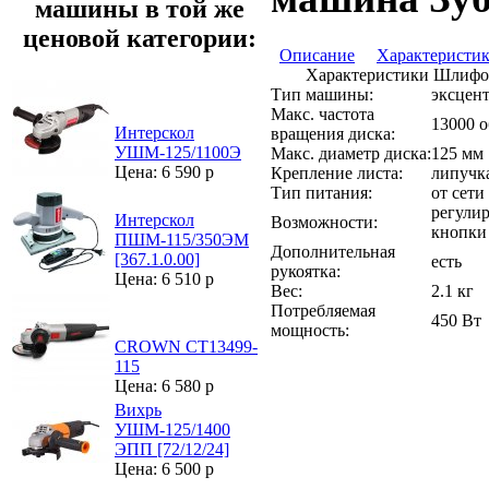
машины в той же
ценовой категории:
Описание
Характеристи
Характеристики Шлифо
Тип машины:
эксцен
Макс. частота
13000 
Интерскол
вращения диска:
УШМ-125/1100Э
Макс. диаметр диска:
125 мм
Цена: 6 590 р
Крепление листа:
липучк
Тип питания:
от сети
регули
Интерскол
Возможности:
кнопки
ПШМ-115/350ЭМ
Дополнительная
[367.1.0.00]
есть
рукоятка:
Цена: 6 510 р
Вес:
2.1 кг
Потребляемая
450 Вт
мощность:
CROWN CT13499-
115
Цена: 6 580 р
Вихрь
УШМ-125/1400
ЭПП [72/12/24]
Цена: 6 500 р