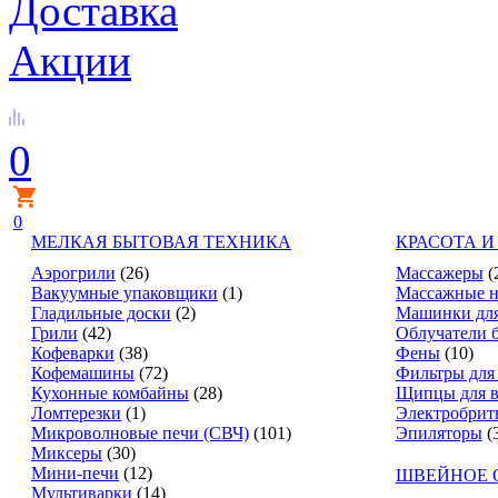
Доставка
Акции
0
0
МЕЛКАЯ БЫТОВАЯ ТЕХНИКА
КРАСОТА И
Аэрогрили
(26)
Массажеры
(
Вакуумные упаковщики
(1)
Массажные н
Гладильные доски
(2)
Машинки для
Грили
(42)
Облучатели 
Кофеварки
(38)
Фены
(10)
Кофемашины
(72)
Фильтры для
Кухонные комбайны
(28)
Щипцы для в
Ломтерезки
(1)
Электробрит
Микроволновые печи (СВЧ)
(101)
Эпиляторы
(
Миксеры
(30)
Мини-печи
(12)
ШВЕЙНОЕ 
Мультиварки
(14)