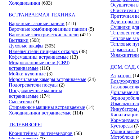
Холодильники
(603)
Осушители в
Очистители 
ВСТРАИВАЕМАЯ ТЕХНИКА
Приточная в
Радиаторы о
Варочные газовые панели
(211)
Сушилки для
Варочные комбинированные панели
(5)
Тепловентил
Варочные электрические панели
(421)
Тепловые за
Вытяжки
(508)
Тепловые пу
Духовые шкафы
(505)
Термостаты
(
Измельчители пищевых отходов
(38)
Увлажнители
Кофемашины встраиваемые
(13)
Микроволновые печи (СВЧ)
ДОМ, САД,
встраиваемые
(116)
Мойки кухонные
(3)
Аэраторы
(14
Морозильные камеры встраиваемые
(24)
Воздуходувк
Подогреватели посуды
(2)
Газонокосил
Посудомоечные машины
Доильные ап
встраиваемые
(174)
Зернодробил
Смесители
(3)
Измельчители
Стиральные машины встраиваемые
(14)
Инкубаторы 
Холодильники встраиваемые
(114)
Канализацио
Кормоизмель
ТЕЛЕВИЗОРЫ
Кусторезы
(7
Мойки высок
Кронштейны для телевизоров
(56)
Мотоблоки
(
Медиаплееры
(3)