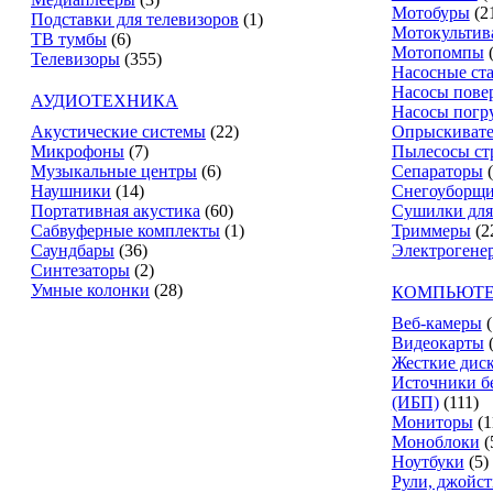
Мотобуры
(2
Подставки для телевизоров
(1)
Мотокультив
ТВ тумбы
(6)
Мотопомпы
Телевизоры
(355)
Насосные ст
Насосы пове
АУДИОТЕХНИКА
Насосы погр
Акустические системы
(22)
Опрыскиват
Микрофоны
(7)
Пылесосы ст
Музыкальные центры
(6)
Сепараторы
Наушники
(14)
Снегоуборщ
Портативная акустика
(60)
Сушилки для
Сабвуферные комплекты
(1)
Триммеры
(2
Саундбары
(36)
Электрогене
Синтезаторы
(2)
Умные колонки
(28)
КОМПЬЮТЕ
Веб-камеры
(
Видеокарты
Жесткие дис
Источники б
(ИБП)
(111)
Мониторы
(1
Моноблоки
(
Ноутбуки
(5)
Рули, джойс