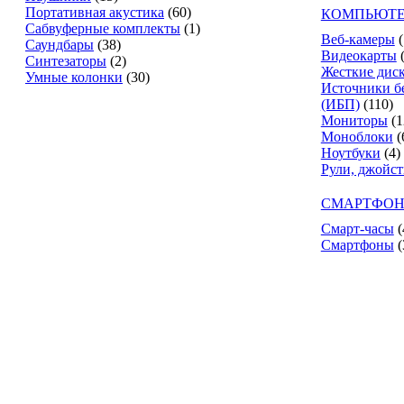
Портативная акустика
(60)
КОМПЬЮТЕ
Сабвуферные комплекты
(1)
Веб-камеры
(
Саундбары
(38)
Видеокарты
Синтезаторы
(2)
Жесткие дис
Умные колонки
(30)
Источники б
(ИБП)
(110)
Мониторы
(1
Моноблоки
(
Ноутбуки
(4)
Рули, джойс
СМАРТФОН
Смарт-часы
(
Смартфоны
(