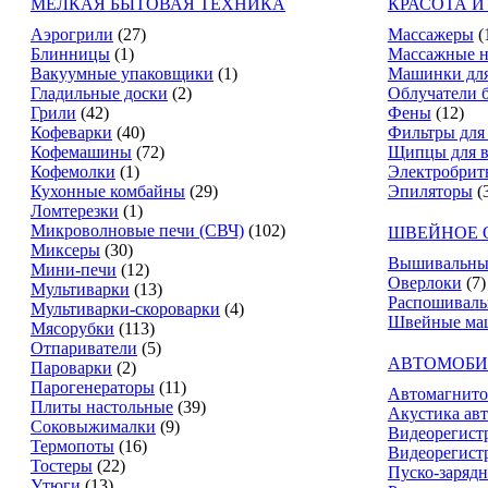
МЕЛКАЯ БЫТОВАЯ ТЕХНИКА
КРАСОТА И
Аэрогрили
(27)
Массажеры
(
Блинницы
(1)
Массажные н
Вакуумные упаковщики
(1)
Машинки для
Гладильные доски
(2)
Облучатели 
Грили
(42)
Фены
(12)
Кофеварки
(40)
Фильтры для
Кофемашины
(72)
Щипцы для в
Кофемолки
(1)
Электробрит
Кухонные комбайны
(29)
Эпиляторы
(
Ломтерезки
(1)
Микроволновые печи (СВЧ)
(102)
ШВЕЙНОЕ 
Миксеры
(30)
Вышивальны
Мини-печи
(12)
Оверлоки
(7)
Мультиварки
(13)
Распошивал
Мультиварки-скороварки
(4)
Швейные ма
Мясорубки
(113)
Отпариватели
(5)
АВТОМОБИ
Пароварки
(2)
Парогенераторы
(11)
Автомагнит
Плиты настольные
(39)
Акустика ав
Соковыжималки
(9)
Видеорегист
Термопоты
(16)
Видеорегистр
Тостеры
(22)
Пуско-зарядн
Утюги
(13)