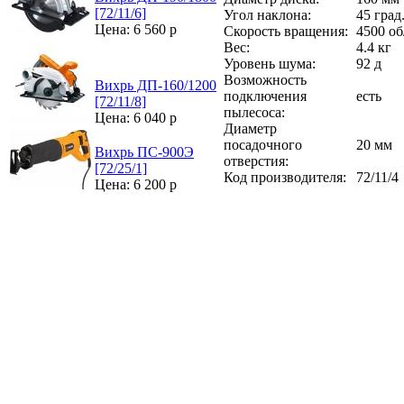
[72/11/6]
Угол наклона:
45 град
Цена: 6 560 р
Скорость вращения:
4500 о
Вес:
4.4 кг
Уровень шума:
92 д
Возможность
Вихрь ДП-160/1200
подключения
есть
[72/11/8]
пылесоса:
Цена: 6 040 р
Диаметр
посадочного
20 мм
Вихрь ПС-900Э
отверстия:
[72/25/1]
Код производителя:
72/11/4
Цена: 6 200 р