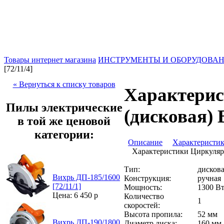
Товары интернет магазина
ИНСТРУМЕНТЫ И ОБОРУДОВА
[72/11/4]
« Вернуться к списку товаров
Характерис
Пилы электрические
(дисковая) 
в той же ценовой
категории:
Описание
Характеристи
Характеристики Циркулярн
Тип:
дисков
Вихрь ДП-185/1600
Конструкция:
ручная
[72/11/1]
Мощность:
1300 В
Цена: 6 450 р
Количество
1
скоростей:
Высота пропила:
52 мм
Вихрь ДП-190/1800
Диаметр диска:
160 мм