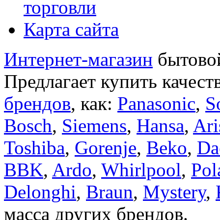
торговли
Карта сайта
Интернет-магазин
бытовой
Предлагает купить качест
брендов
, как:
Panasonic
,
S
Bosch
,
Siemens
,
Hansa
,
Ari
Toshiba
,
Gorenje
,
Beko
,
Da
BBK
,
Ardo
,
Whirlpool
,
Pol
Delonghi
,
Braun
,
Mystery
,
масса других брендов.