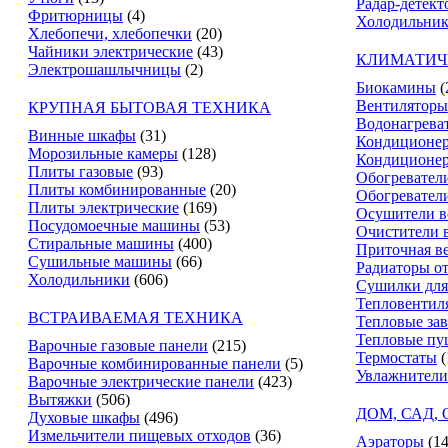
Радар-детект
Фритюрницы
(4)
Холодильник
Хлебопечи, хлебопечки
(20)
Чайники электрические
(43)
КЛИМАТИЧ
Электрошашлычницы
(2)
Биокамины
(
Вентиляторы
КРУПНАЯ БЫТОВАЯ ТЕХНИКА
Водонагрева
Винные шкафы
(31)
Кондиционе
Морозильные камеры
(128)
Кондиционе
Плиты газовые
(93)
Обогревател
Плиты комбинированные
(20)
Обогревател
Плиты электрические
(169)
Осушители в
Посудомоечные машины
(53)
Очистители 
Стиральные машины
(400)
Приточная в
Сушильные машины
(66)
Радиаторы о
Холодильники
(606)
Сушилки для
Тепловентил
ВСТРАИВАЕМАЯ ТЕХНИКА
Тепловые за
Тепловые пу
Варочные газовые панели
(215)
Термостаты
(
Варочные комбинированные панели
(5)
Увлажнители
Варочные электрические панели
(423)
Вытяжки
(506)
ДОМ, САД,
Духовые шкафы
(496)
Измельчители пищевых отходов
(36)
Аэраторы
(14