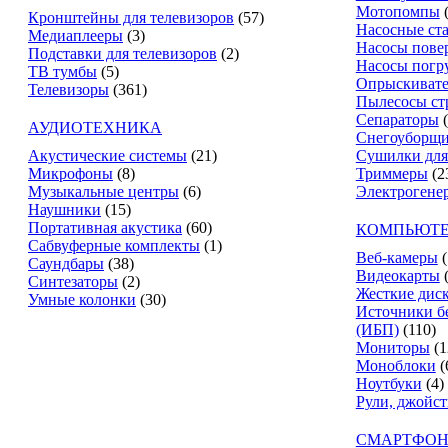
Мотопомпы
Кронштейны для телевизоров
(57)
Насосные ст
Медиаплееры
(3)
Насосы пове
Подставки для телевизоров
(2)
Насосы погр
ТВ тумбы
(5)
Опрыскиват
Телевизоры
(361)
Пылесосы ст
Сепараторы
АУДИОТЕХНИКА
Снегоуборщ
Акустические системы
(21)
Сушилки для
Микрофоны
(8)
Триммеры
(2
Музыкальные центры
(6)
Электрогене
Наушники
(15)
Портативная акустика
(60)
КОМПЬЮТЕ
Сабвуферные комплекты
(1)
Веб-камеры
(
Саундбары
(38)
Видеокарты
Синтезаторы
(2)
Жесткие дис
Умные колонки
(30)
Источники б
(ИБП)
(110)
Мониторы
(1
Моноблоки
(
Ноутбуки
(4)
Рули, джойс
СМАРТФОН