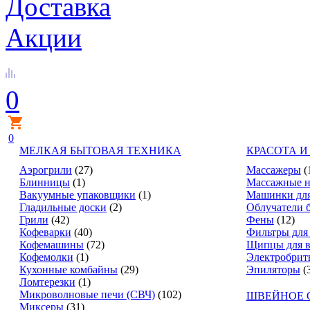
Доставка
Акции
0
0
МЕЛКАЯ БЫТОВАЯ ТЕХНИКА
КРАСОТА И
Аэрогрили
(27)
Массажеры
(
Блинницы
(1)
Массажные н
Вакуумные упаковщики
(1)
Машинки для
Гладильные доски
(2)
Облучатели 
Грили
(42)
Фены
(12)
Кофеварки
(40)
Фильтры для
Кофемашины
(72)
Щипцы для в
Кофемолки
(1)
Электробрит
Кухонные комбайны
(29)
Эпиляторы
(
Ломтерезки
(1)
Микроволновые печи (СВЧ)
(102)
ШВЕЙНОЕ 
Миксеры
(31)