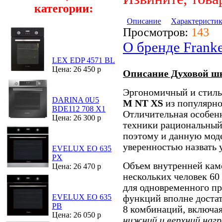
категории:
Описание
Характеристи
Просмотров:
143
О бренде Frank
LEX EDP 4571 BL
Цена: 26 450 р
Описание Духовой ш
Эргономичный и стил
DARINA 0U5
M NT XS
из популярно
BDE112 708 X1
Отличительная особен
Цена: 26 300 р
техники рациональный 
поэтому и данную мод
уверенностью назвать
EVELUX EO 635
PX
Объем внутренней кам
Цена: 26 470 р
нескольких человек 60
для одновременного пр
EVELUX EO 635
функций вполне достат
PB
8 комбинаций, включа
Цена: 26 050 р
нижний и верхний нагр