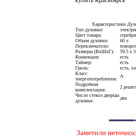
купить Красноярск
Характеристики Дух
Тип духовки:
электри
Цвет товара:
серебр
Объем духовки:
60 л
Переключатели:
поворо
Размеры (ВхШхГ):
59.5 x 5
Конвекция:
есть
Таймер:
есть
Гриль:
есть, э
Класс
A
энергопотребления:
Подробная
2 решет
комплектация:
Число стекол дверцы
два
духовки:
Заметили неточно