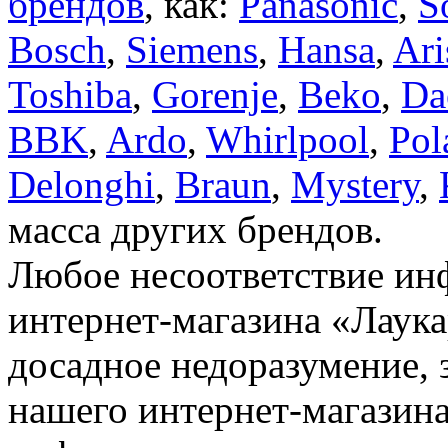
брендов
, как:
Panasonic
,
S
Bosch
,
Siemens
,
Hansa
,
Ari
Toshiba
,
Gorenje
,
Beko
,
Da
BBK
,
Ardo
,
Whirlpool
,
Pol
Delonghi
,
Braun
,
Mystery
,
масса других брендов.
Любое несоответствие инф
интернет-магазина «Лаука
досадное недоразумение, 
нашего интернет-магазина