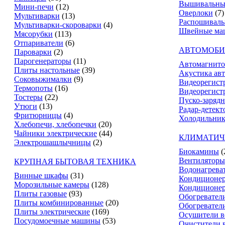
Вышивальны
Мини-печи
(12)
Оверлоки
(7)
Мультиварки
(13)
Распошивал
Мультиварки-скороварки
(4)
Швейные ма
Мясорубки
(113)
Отпариватели
(6)
АВТОМОБИ
Пароварки
(2)
Парогенераторы
(11)
Автомагнит
Плиты настольные
(39)
Акустика ав
Соковыжималки
(9)
Видеорегист
Термопоты
(16)
Видеорегистр
Тостеры
(22)
Пуско-зарядн
Утюги
(13)
Радар-детект
Фритюрницы
(4)
Холодильник
Хлебопечи, хлебопечки
(20)
Чайники электрические
(44)
КЛИМАТИЧ
Электрошашлычницы
(2)
Биокамины
(
Вентиляторы
КРУПНАЯ БЫТОВАЯ ТЕХНИКА
Водонагрева
Винные шкафы
(31)
Кондиционе
Морозильные камеры
(128)
Кондиционе
Плиты газовые
(93)
Обогревател
Плиты комбинированные
(20)
Обогревател
Плиты электрические
(169)
Осушители в
Посудомоечные машины
(53)
Очистители 