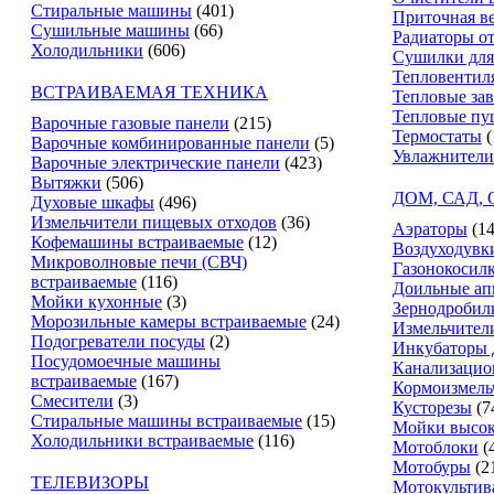
Стиральные машины
(401)
Приточная в
Сушильные машины
(66)
Радиаторы о
Холодильники
(606)
Сушилки для
Тепловентил
ВСТРАИВАЕМАЯ ТЕХНИКА
Тепловые за
Тепловые пу
Варочные газовые панели
(215)
Термостаты
(
Варочные комбинированные панели
(5)
Увлажнители
Варочные электрические панели
(423)
Вытяжки
(506)
ДОМ, САД,
Духовые шкафы
(496)
Измельчители пищевых отходов
(36)
Аэраторы
(14
Кофемашины встраиваемые
(12)
Воздуходувк
Микроволновые печи (СВЧ)
Газонокосил
встраиваемые
(116)
Доильные ап
Мойки кухонные
(3)
Зернодробил
Морозильные камеры встраиваемые
(24)
Измельчители
Подогреватели посуды
(2)
Инкубаторы 
Посудомоечные машины
Канализацио
встраиваемые
(167)
Кормоизмель
Смесители
(3)
Кусторезы
(7
Стиральные машины встраиваемые
(15)
Мойки высок
Холодильники встраиваемые
(116)
Мотоблоки
(
Мотобуры
(2
ТЕЛЕВИЗОРЫ
Мотокультив