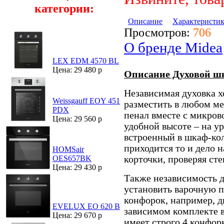
категории:
Описание
Характеристи
Просмотров:
706
О бренде Midea
LEX EDM 4570 BL
Цена: 29 480 р
Описание Духовой ш
Независимая духовка х
Weissgauff EOY 451
разместить в любом ме
PDX
пенал вместе с микров
Цена: 29 560 р
удобной высоте – на ур
встроенный в шкаф-кол
приходится то и дело 
HOMSair
корточки, проверяя сте
OES657BK
Цена: 29 430 р
Также независимость д
установить варочную 
конфорок, например, д
EVELUX EO 620 B
зависимом комплекте в
Цена: 29 670 р
имеет строго 4 конфор