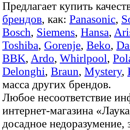
Предлагает купить качест
брендов
, как:
Panasonic
,
S
Bosch
,
Siemens
,
Hansa
,
Ari
Toshiba
,
Gorenje
,
Beko
,
Da
BBK
,
Ardo
,
Whirlpool
,
Pol
Delonghi
,
Braun
,
Mystery
,
масса других брендов.
Любое несоответствие инф
интернет-магазина «Лаука
досадное недоразумение, 