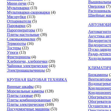
Вышивальны
Мини-печи
(12)
Оверлоки
(7)
Мультиварки
(13)
Распошивал
Мультиварки-скороварки
(4)
Швейные ма
Мясорубки
(113)
Отпариватели
(5)
АВТОМОБИ
Пароварки
(2)
Парогенераторы
(11)
Автомагнит
Плиты настольные
(39)
Акустика ав
Соковыжималки
(9)
Видеорегист
Термопоты
(16)
Видеорегистр
Тостеры
(22)
Пуско-зарядн
Утюги
(13)
Радар-детект
Фритюрницы
(4)
Холодильник
Хлебопечи, хлебопечки
(20)
Чайники электрические
(43)
КЛИМАТИЧ
Электрошашлычницы
(2)
Биокамины
(
Вентиляторы
КРУПНАЯ БЫТОВАЯ ТЕХНИКА
Водонагрева
Винные шкафы
(31)
Кондиционе
Морозильные камеры
(128)
Кондиционе
Плиты газовые
(93)
Обогревател
Плиты комбинированные
(20)
Обогревател
Плиты электрические
(169)
Осушители в
Посудомоечные машины
(53)
Очистители 