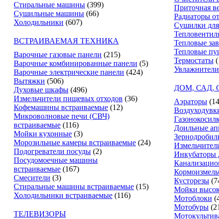
Стиральные машины
(399)
Приточная в
Сушильные машины
(66)
Радиаторы о
Холодильники
(607)
Сушилки для
Тепловентил
ВСТРАИВАЕМАЯ ТЕХНИКА
Тепловые за
Тепловые пу
Варочные газовые панели
(215)
Термостаты
(
Варочные комбинированные панели
(5)
Увлажнители
Варочные электрические панели
(424)
Вытяжки
(506)
ДОМ, САД,
Духовые шкафы
(496)
Измельчители пищевых отходов
(36)
Аэраторы
(14
Кофемашины встраиваемые
(12)
Воздуходувк
Микроволновые печи (СВЧ)
Газонокосил
встраиваемые
(116)
Доильные ап
Мойки кухонные
(3)
Зернодробил
Морозильные камеры встраиваемые
(24)
Измельчители
Подогреватели посуды
(2)
Инкубаторы 
Посудомоечные машины
Канализацио
встраиваемые
(167)
Кормоизмель
Смесители
(3)
Кусторезы
(7
Стиральные машины встраиваемые
(15)
Мойки высок
Холодильники встраиваемые
(116)
Мотоблоки
(
Мотобуры
(2
ТЕЛЕВИЗОРЫ
Мотокультив