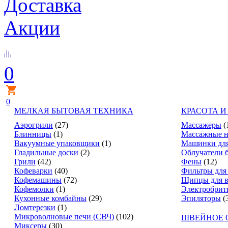
Доставка
Акции
0
0
МЕЛКАЯ БЫТОВАЯ ТЕХНИКА
КРАСОТА И
Аэрогрили
(27)
Массажеры
(
Блинницы
(1)
Массажные н
Вакуумные упаковщики
(1)
Машинки для
Гладильные доски
(2)
Облучатели 
Грили
(42)
Фены
(12)
Кофеварки
(40)
Фильтры для
Кофемашины
(72)
Щипцы для в
Кофемолки
(1)
Электробрит
Кухонные комбайны
(29)
Эпиляторы
(
Ломтерезки
(1)
Микроволновые печи (СВЧ)
(102)
ШВЕЙНОЕ 
Миксеры
(30)