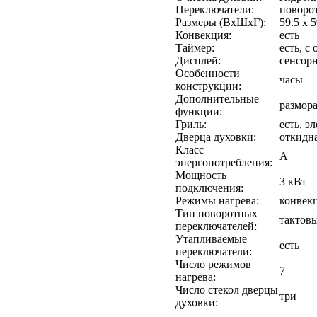
Переключатели:
поворо
Размеры (ВхШхГ):
59.5 x 5
Конвекция:
есть
Таймер:
есть, с
Дисплей:
сенсор
Особенности
часы
конструкции:
Дополнительные
размор
функции:
Гриль:
есть, э
Дверца духовки:
откидн
Класс
A
энергопотребления:
Мощность
3 кВт
подключения:
Режимы нагрева:
конвек
Тип поворотных
тактов
переключателей:
Утапливаемые
есть
переключатели:
Число режимов
7
нагрева:
Число стекол дверцы
три
духовки: