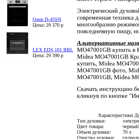
Электрический духов
современная техника д
Oasis D-45SN
многообразию режимов,
Цена: 29 370 р
повседневную пищу, н
Альтернативные наз
MO47001GB купить в 
LEX EDS 101 BBL
Цена: 29 390 р
Midea MO47001GB Кра
купить, Midea MO4700
MO47001GB фото, Mid
MO47001GB, Midea MO
Скачать инструкцию бе
кликнув по кнопке "И
Характеристики Д
Тип духовки:
электри
Цвет товара:
черный
Объем духовки:
70 л
Очистка духовки:
гидрол