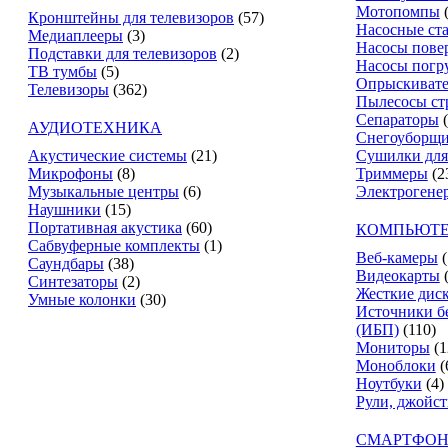
Мотопомпы
Кронштейны для телевизоров
(57)
Насосные ст
Медиаплееры
(3)
Насосы пове
Подставки для телевизоров
(2)
Насосы погр
ТВ тумбы
(5)
Опрыскиват
Телевизоры
(362)
Пылесосы ст
Сепараторы
АУДИОТЕХНИКА
Снегоуборщ
Акустические системы
(21)
Сушилки для
Микрофоны
(8)
Триммеры
(2
Музыкальные центры
(6)
Электрогене
Наушники
(15)
Портативная акустика
(60)
КОМПЬЮТЕ
Сабвуферные комплекты
(1)
Веб-камеры
(
Саундбары
(38)
Видеокарты
Синтезаторы
(2)
Жесткие дис
Умные колонки
(30)
Источники б
(ИБП)
(110)
Мониторы
(1
Моноблоки
(
Ноутбуки
(4)
Рули, джойс
СМАРТФОН