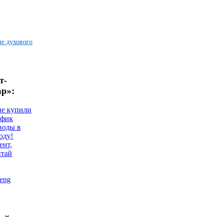
е духового
т-
ар»:
не купили
афик
воды в
оду!
ент,
итай
eng