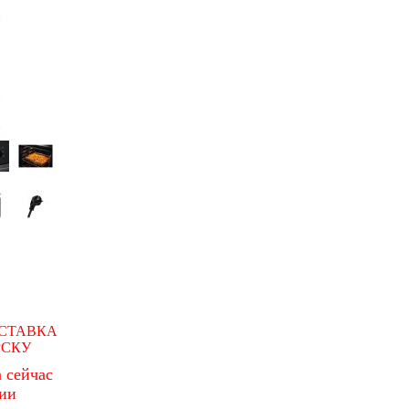
СТАВКА
РСКУ
 сейчас
чии