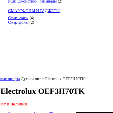
Рули, джойстики, геймпады
(2)
СМАРТФОНЫ И ГАДЖЕТЫ
Смарт-часы
(4)
Смартфоны
(2)
овые шкафы
Духовй шкаф Electrolux OEF3H70TK
 Electrolux OEF3H70TK
нет в наличии