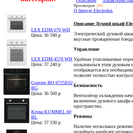
Описание
Характеристи
Просмотров:
204
О бренде Electrolux
Описание Духовй шкаф El
LEX EDM 070 WH
Электрический духовой шка
Цена: 36 590 р
вкусные прожаренные блюда
Управление
LEX EDM 4570 WH
Удобные утапливаемые перек
Цена: 37 240 р
пользоваться этим духовым 
отображается вся необходим
позволят полностью контрол
Gorenje BO 6725E02
Безопасность
BG
Цена: 36 500 р
Вентилятор охлаждения начи
включении духового шкафа и
пространство.
Krona KUMMEL 60
Режимы
BL
Цена: 37 330 р
Наличие нескольких режимов
подобрать наиболее оптимал