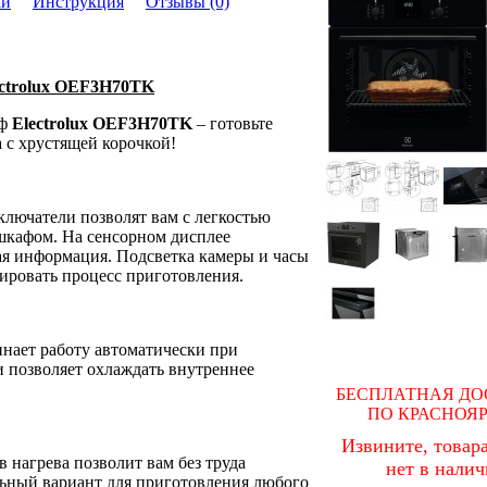
ки
Инструкция
Отзывы (0)
ectrolux OEF3H70TK
ф
Electrolux OEF3H70TK
– готовьте
 с хрустящей корочкой!
лючатели позволят вам с легкостью
шкафом. На сенсорном дисплее
ая информация. Подсветка камеры и часы
ировать процесс приготовления.
нает работу автоматически при
 позволяет охлаждать внутреннее
БЕСПЛАТНАЯ ДО
ПО КРАСНОЯ
Извините, товара
 нагрева позволит вам без труда
нет в нали
ьный вариант для приготовления любого