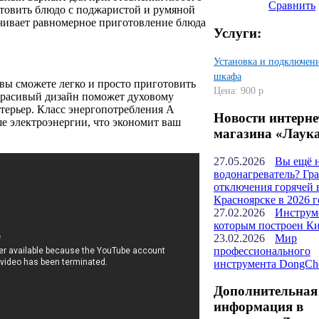
Сравнить
товить блюдо с поджаристой и румяной
чивает равномерное приготовление блюда
Услуги:
Установка и подключени
шкафа
вы сможете легко и просто приготовить
Цена: 900 р
 Красивый дизайн поможет духовому
терьер. Класс энергопотребления А
Новости интерне
ше электроэнергии, что экономит ваш
магазина «Лаук
27.05.2026
Вы ещё 
водонагреватель? Гр
отключения горячей 
Красноярске в 2026 г
27.02.2026
Инструм
которым построен К
23.02.2026
Мир
профессионального
инструмента DongCh
Дополнительная
информация в