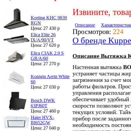
Извините, това
Korting KHC 9839
RGN
Описание
Характеристи
Цена: 27 430 р
Просмотров:
224
Elica Elite 26
О бренде Kuppe
IX/A/90/VT
Цена: 27 620 р
Elica CIAK 2.0 S
Описание Вытяжка K
GR/A/60
Цена: 27 270 р
Настенная вытяжка
BO
устраняет частицы жир
Konigin Aerin White
загрязнения за счет м
60
работы фильтров. Прос
Цена: 27 030 р
управления располагает
обеспечивает удобный 
Bosch DWK
скорости позволяют у
63PJ60T
Цена: 27 460 р
текущих условий. Тай
Haier HVX-
прибор после заданног
BI652GW
необходимость постоян
Цена: 27 040 р