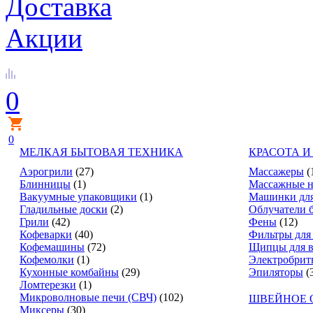
Доставка
Акции
0
0
МЕЛКАЯ БЫТОВАЯ ТЕХНИКА
КРАСОТА И
Аэрогрили
(27)
Массажеры
(
Блинницы
(1)
Массажные н
Вакуумные упаковщики
(1)
Машинки для
Гладильные доски
(2)
Облучатели 
Грили
(42)
Фены
(12)
Кофеварки
(40)
Фильтры для
Кофемашины
(72)
Щипцы для в
Кофемолки
(1)
Электробрит
Кухонные комбайны
(29)
Эпиляторы
(
Ломтерезки
(1)
Микроволновые печи (СВЧ)
(102)
ШВЕЙНОЕ 
Миксеры
(30)