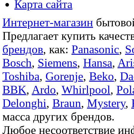
Карта сайта
Интернет-магазин
бытовой
Предлагает купить качест
брендов
, как:
Panasonic
,
S
Bosch
,
Siemens
,
Hansa
,
Ari
Toshiba
,
Gorenje
,
Beko
,
Da
BBK
,
Ardo
,
Whirlpool
,
Pol
Delonghi
,
Braun
,
Mystery
,
масса других брендов.
Любое несоответствие инф