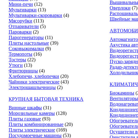
Вышивальны
Мини-печи
(12)
Оверлоки
(7)
Мультиварки
(13)
Распошивал
Мультиварки-скороварки
(4)
Швейные ма
Мясорубки
(113)
Отпариватели
(5)
АВТОМОБИ
Пароварки
(2)
Парогенераторы
(11)
Автомагнит
Плиты настольные
(39)
Акустика ав
Соковыжималки
(9)
Видеорегист
Термопоты
(16)
Видеорегистр
Тостеры
(22)
Пуско-зарядн
Утюги
(13)
Радар-детект
Фритюрницы
(4)
Холодильник
Хлебопечи, хлебопечки
(20)
Чайники электрические
(43)
КЛИМАТИЧ
Электрошашлычницы
(2)
Биокамины
(
Вентиляторы
КРУПНАЯ БЫТОВАЯ ТЕХНИКА
Водонагрева
Винные шкафы
(31)
Кондиционе
Морозильные камеры
(128)
Кондиционе
Плиты газовые
(93)
Обогревател
Плиты комбинированные
(20)
Обогревател
Плиты электрические
(169)
Осушители в
Посудомоечные машины
(53)
Очистители 