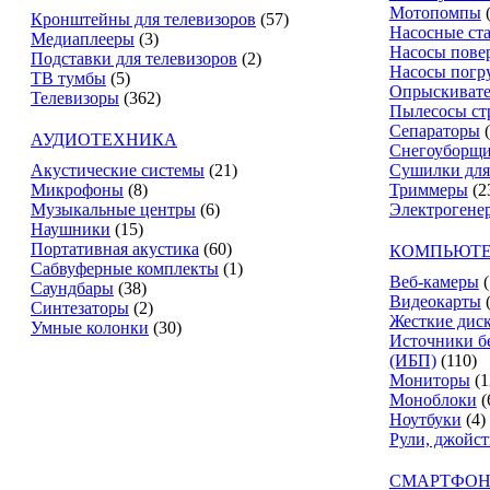
Мотопомпы
Кронштейны для телевизоров
(57)
Насосные ст
Медиаплееры
(3)
Насосы пове
Подставки для телевизоров
(2)
Насосы погр
ТВ тумбы
(5)
Опрыскиват
Телевизоры
(362)
Пылесосы ст
Сепараторы
АУДИОТЕХНИКА
Снегоуборщ
Акустические системы
(21)
Сушилки для
Микрофоны
(8)
Триммеры
(2
Музыкальные центры
(6)
Электрогене
Наушники
(15)
Портативная акустика
(60)
КОМПЬЮТЕ
Сабвуферные комплекты
(1)
Веб-камеры
(
Саундбары
(38)
Видеокарты
Синтезаторы
(2)
Жесткие дис
Умные колонки
(30)
Источники б
(ИБП)
(110)
Мониторы
(1
Моноблоки
(
Ноутбуки
(4)
Рули, джойс
СМАРТФОН