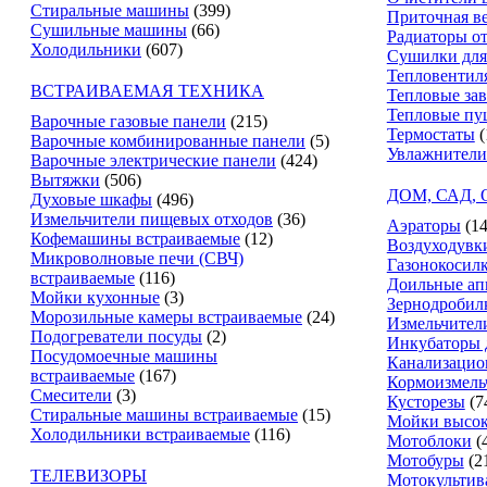
Стиральные машины
(399)
Приточная в
Сушильные машины
(66)
Радиаторы о
Холодильники
(607)
Сушилки для
Тепловентил
ВСТРАИВАЕМАЯ ТЕХНИКА
Тепловые за
Тепловые пу
Варочные газовые панели
(215)
Термостаты
(
Варочные комбинированные панели
(5)
Увлажнители
Варочные электрические панели
(424)
Вытяжки
(506)
ДОМ, САД,
Духовые шкафы
(496)
Измельчители пищевых отходов
(36)
Аэраторы
(14
Кофемашины встраиваемые
(12)
Воздуходувк
Микроволновые печи (СВЧ)
Газонокосил
встраиваемые
(116)
Доильные ап
Мойки кухонные
(3)
Зернодробил
Морозильные камеры встраиваемые
(24)
Измельчители
Подогреватели посуды
(2)
Инкубаторы 
Посудомоечные машины
Канализацио
встраиваемые
(167)
Кормоизмель
Смесители
(3)
Кусторезы
(7
Стиральные машины встраиваемые
(15)
Мойки высок
Холодильники встраиваемые
(116)
Мотоблоки
(
Мотобуры
(2
ТЕЛЕВИЗОРЫ
Мотокультив