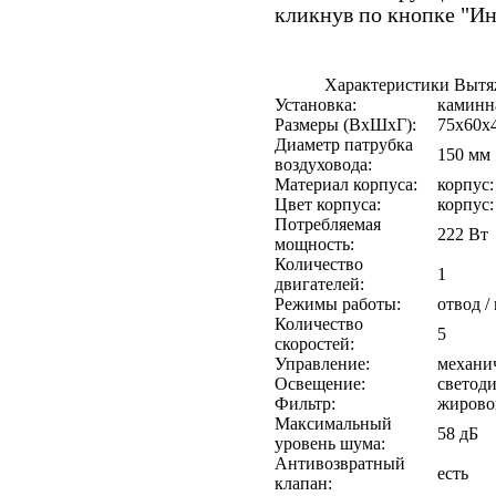
кликнув по кнопке "И
Характеристики Вытя
Установка:
каминн
Размеры (ВхШхГ):
75х60х
Диаметр патрубка
150 мм
воздуховода:
Материал корпуса:
корпус:
Цвет корпуса:
корпус:
Потребляемая
222 Вт
мощность:
Количество
1
двигателей:
Режимы работы:
отвод /
Количество
5
скоростей:
Управление:
механи
Освещение:
светоди
Фильтр:
жирово
Максимальный
58 дБ
уровень шума:
Антивозвратный
есть
клапан: