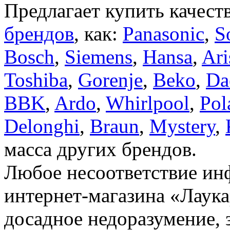
Предлагает купить качест
брендов
, как:
Panasonic
,
S
Bosch
,
Siemens
,
Hansa
,
Ari
Toshiba
,
Gorenje
,
Beko
,
Da
BBK
,
Ardo
,
Whirlpool
,
Pol
Delonghi
,
Braun
,
Mystery
,
масса других брендов.
Любое несоответствие инф
интернет-магазина «Лаука
досадное недоразумение, 