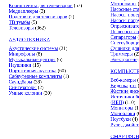
Мотопомпы
Кронштейны для телевизоров
(57)
Насосные ст
Медиаплееры
(3)
Насосы пове
Подставки для телевизоров
(2)
Насосы погр
ТВ тумбы
(5)
Опрыскиват
Телевизоры
(362)
Пылесосы ст
Сепараторы
АУДИОТЕХНИКА
Снегоуборщ
Акустические системы
(21)
Сушилки для
Микрофоны
(8)
Триммеры
(2
Музыкальные центры
(6)
Электрогене
Наушники
(15)
Портативная акустика
(60)
КОМПЬЮТЕ
Сабвуферные комплекты
(1)
Веб-камеры
(
Саундбары
(38)
Видеокарты
Синтезаторы
(2)
Жесткие дис
Умные колонки
(30)
Источники б
(ИБП)
(110)
Мониторы
(1
Моноблоки
(
Ноутбуки
(4)
Рули, джойс
СМАРТФОН