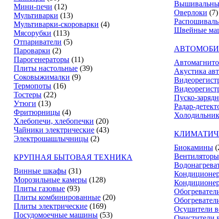
Вышивальны
Мини-печи
(12)
Оверлоки
(7)
Мультиварки
(13)
Распошивал
Мультиварки-скороварки
(4)
Швейные ма
Мясорубки
(113)
Отпариватели
(5)
АВТОМОБИ
Пароварки
(2)
Парогенераторы
(11)
Автомагнит
Плиты настольные
(39)
Акустика ав
Соковыжималки
(9)
Видеорегист
Термопоты
(16)
Видеорегистр
Тостеры
(22)
Пуско-зарядн
Утюги
(13)
Радар-детект
Фритюрницы
(4)
Холодильник
Хлебопечи, хлебопечки
(20)
Чайники электрические
(43)
КЛИМАТИЧ
Электрошашлычницы
(2)
Биокамины
(
Вентиляторы
КРУПНАЯ БЫТОВАЯ ТЕХНИКА
Водонагрева
Винные шкафы
(31)
Кондиционе
Морозильные камеры
(128)
Кондиционе
Плиты газовые
(93)
Обогревател
Плиты комбинированные
(20)
Обогревател
Плиты электрические
(169)
Осушители в
Посудомоечные машины
(53)
Очистители 