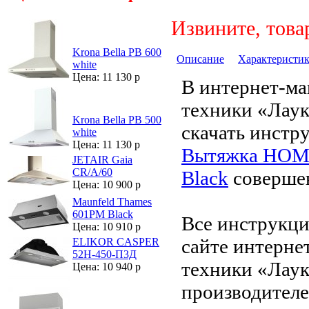
Извините, това
Krona Bella PB 600
Описание
Характеристи
white
Цена: 11 130 р
В интернет-ма
техники «Лау
Krona Bella PB 500
скачать инстр
white
Цена: 11 130 р
Вытяжка HOMS
JETAIR Gaia
CR/A/60
Black
совершен
Цена: 10 900 р
Maunfeld Thames
601PM Black
Все инструкци
Цена: 10 910 р
сайте интерне
ELIKOR CASPER
52Н-450-П3Д
техники «Лаук
Цена: 10 940 р
производителе