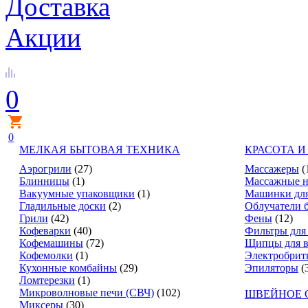
Доставка
Акции
0
0
МЕЛКАЯ БЫТОВАЯ ТЕХНИКА
КРАСОТА И
Аэрогрили
(27)
Массажеры
(
Блинницы
(1)
Массажные н
Вакуумные упаковщики
(1)
Машинки для
Гладильные доски
(2)
Облучатели 
Грили
(42)
Фены
(12)
Кофеварки
(40)
Фильтры для
Кофемашины
(72)
Щипцы для в
Кофемолки
(1)
Электробрит
Кухонные комбайны
(29)
Эпиляторы
(
Ломтерезки
(1)
Микроволновые печи (СВЧ)
(102)
ШВЕЙНОЕ 
Миксеры
(30)