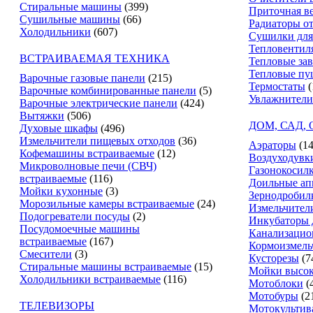
Стиральные машины
(399)
Приточная в
Сушильные машины
(66)
Радиаторы о
Холодильники
(607)
Сушилки для
Тепловентил
ВСТРАИВАЕМАЯ ТЕХНИКА
Тепловые за
Тепловые пу
Варочные газовые панели
(215)
Термостаты
(
Варочные комбинированные панели
(5)
Увлажнители
Варочные электрические панели
(424)
Вытяжки
(506)
ДОМ, САД,
Духовые шкафы
(496)
Измельчители пищевых отходов
(36)
Аэраторы
(14
Кофемашины встраиваемые
(12)
Воздуходувк
Микроволновые печи (СВЧ)
Газонокосил
встраиваемые
(116)
Доильные ап
Мойки кухонные
(3)
Зернодробил
Морозильные камеры встраиваемые
(24)
Измельчители
Подогреватели посуды
(2)
Инкубаторы 
Посудомоечные машины
Канализацио
встраиваемые
(167)
Кормоизмель
Смесители
(3)
Кусторезы
(7
Стиральные машины встраиваемые
(15)
Мойки высок
Холодильники встраиваемые
(116)
Мотоблоки
(
Мотобуры
(2
ТЕЛЕВИЗОРЫ
Мотокультив