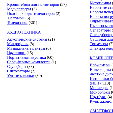
Мотопомпы
Кронштейны для телевизоров
(57)
Насосные ст
Медиаплееры
(3)
Насосы пове
Подставки для телевизоров
(2)
Насосы погр
ТВ тумбы
(5)
Опрыскиват
Телевизоры
(361)
Пылесосы ст
Сепараторы
АУДИОТЕХНИКА
Снегоуборщ
Акустические системы
(21)
Сушилки для
Микрофоны
(8)
Триммеры
(2
Музыкальные центры
(6)
Электрогене
Наушники
(15)
Портативная акустика
(60)
КОМПЬЮТЕ
Сабвуферные комплекты
(1)
Веб-камеры
(
Саундбары
(38)
Видеокарты
Синтезаторы
(2)
Жесткие дис
Умные колонки
(30)
Источники б
(ИБП)
(110)
Мониторы
(1
Моноблоки
(
Ноутбуки
(4)
Рули, джойс
СМАРТФОН