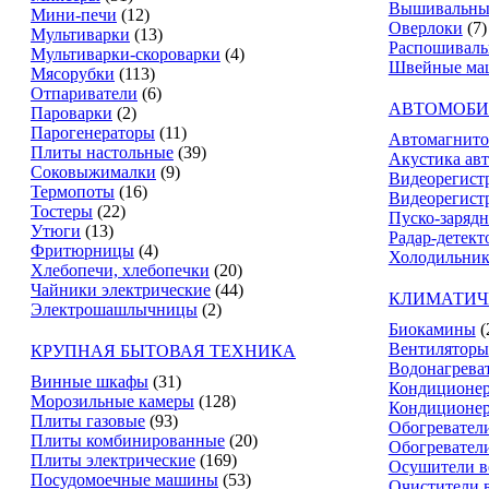
Вышивальны
Мини-печи
(12)
Оверлоки
(7)
Мультиварки
(13)
Распошивал
Мультиварки-скороварки
(4)
Швейные ма
Мясорубки
(113)
Отпариватели
(6)
АВТОМОБИ
Пароварки
(2)
Парогенераторы
(11)
Автомагнит
Плиты настольные
(39)
Акустика ав
Соковыжималки
(9)
Видеорегист
Термопоты
(16)
Видеорегистр
Тостеры
(22)
Пуско-зарядн
Утюги
(13)
Радар-детект
Фритюрницы
(4)
Холодильник
Хлебопечи, хлебопечки
(20)
Чайники электрические
(44)
КЛИМАТИЧ
Электрошашлычницы
(2)
Биокамины
(
Вентиляторы
КРУПНАЯ БЫТОВАЯ ТЕХНИКА
Водонагрева
Винные шкафы
(31)
Кондиционе
Морозильные камеры
(128)
Кондиционе
Плиты газовые
(93)
Обогревател
Плиты комбинированные
(20)
Обогревател
Плиты электрические
(169)
Осушители в
Посудомоечные машины
(53)
Очистители 