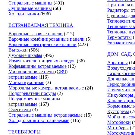
Стиральные машины
(401)
Приточная в
Сушильные машины
(66)
Радиаторы о
Холодильники
(606)
Сушилки для
Тепловентил
ВСТРАИВАЕМАЯ ТЕХНИКА
Тепловые за
Тепловые пу
Варочные газовые панели
(215)
Термостаты
(
Варочные комбинированные панели
(5)
Увлажнители
Варочные электрические панели
(423)
Вытяжки
(506)
ДОМ, САД,
Духовые шкафы
(496)
Измельчители пищевых отходов
(36)
Аэраторы
(14
Кофемашины встраиваемые
(12)
Воздуходувк
Микроволновые печи (СВЧ)
Газонокосил
встраиваемые
(116)
Доильные ап
Мойки кухонные
(3)
Зернодробил
Морозильные камеры встраиваемые
(24)
Измельчители
Подогреватели посуды
(2)
Инкубаторы 
Посудомоечные машины
Канализацио
встраиваемые
(167)
Кормоизмель
Смесители
(3)
Кусторезы
(7
Стиральные машины встраиваемые
(15)
Мойки высок
Холодильники встраиваемые
(116)
Мотоблоки
(
Мотобуры
(2
ТЕЛЕВИЗОРЫ
Мотокультив