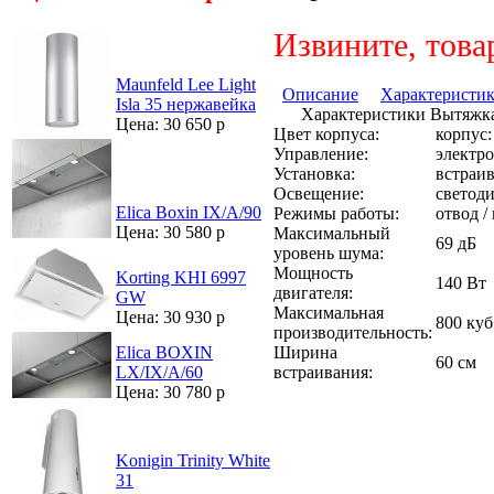
Извините, това
Maunfeld Lee Light
Описание
Характеристи
Isla 35 нержавейка
Характеристики Вытяжка
Цена: 30 650 р
Цвет корпуса:
корпус:
Управление:
электр
Установка:
встраи
Освещение:
светоди
Elica Boxin IX/A/90
Режимы работы:
отвод /
Цена: 30 580 р
Максимальный
69 дБ
уровень шума:
Мощность
Korting KHI 6997
140 Вт
двигателя:
GW
Максимальная
Цена: 30 930 р
800 куб
производительность:
Ширина
Elica BOXIN
60 см
встраивания:
LX/IX/A/60
Цена: 30 780 р
Konigin Trinity White
31