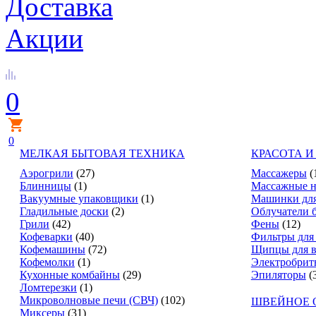
Доставка
Акции
0
0
МЕЛКАЯ БЫТОВАЯ ТЕХНИКА
КРАСОТА И
Аэрогрили
(27)
Массажеры
(
Блинницы
(1)
Массажные н
Вакуумные упаковщики
(1)
Машинки для
Гладильные доски
(2)
Облучатели 
Грили
(42)
Фены
(12)
Кофеварки
(40)
Фильтры для
Кофемашины
(72)
Щипцы для в
Кофемолки
(1)
Электробрит
Кухонные комбайны
(29)
Эпиляторы
(
Ломтерезки
(1)
Микроволновые печи (СВЧ)
(102)
ШВЕЙНОЕ 
Миксеры
(31)