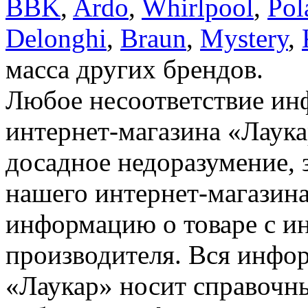
BBK
,
Ardo
,
Whirlpool
,
Pol
Delonghi
,
Braun
,
Mystery
,
масса других брендов.
Любое несоответствие инф
интернет-магазина «Лаука
досадное недоразумение, 
нашего интернет-магазина
информацию о товаре с и
производителя. Вся инфор
«Лаукар» носит справочны