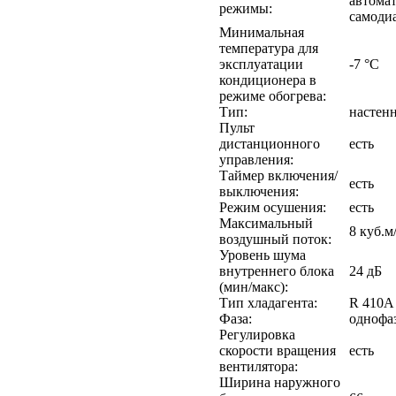
автома
режимы:
самоди
Минимальная
температура для
эксплуатации
-7 °С
кондиционера в
режиме обогрева:
Тип:
настенн
Пульт
дистанционного
есть
управления:
Таймер включения/
есть
выключения:
Режим осушения:
есть
Максимальный
8 куб.м
воздушный поток:
Уровень шума
внутреннего блока
24 дБ
(мин/макс):
Тип хладагента:
R 410A
Фаза:
однофа
Регулировка
скорости вращения
есть
вентилятора:
Ширина наружного