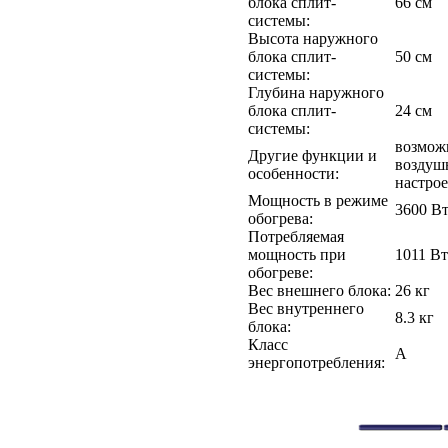
блока сплит-
66 см
системы:
Высота наружного
блока сплит-
50 см
системы:
Глубина наружного
блока сплит-
24 см
системы:
возмож
Другие функции и
воздуш
особенности:
настрое
Мощность в режиме
3600 В
обогрева:
Потребляемая
мощность при
1011 Вт
обогреве:
Вес внешнего блока:
26 кг
Вес внутреннего
8.3 кг
блока:
Класс
A
энергопотребления: