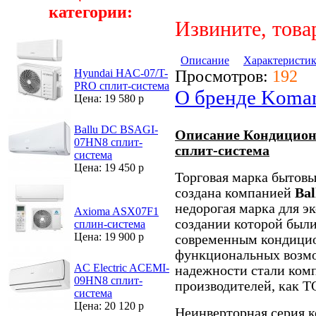
категории:
Извините, това
Описание
Характеристи
Просмотров:
192
Hyundai HAC-07/T-
PRO сплит-система
О бренде Koma
Цена: 19 580 р
Ballu DC BSAGI-
Описание Кондицион
07HN8 сплит-
сплит-система
система
Цена: 19 450 р
Торговая марка бытов
создана компанией
Bal
недорогая марка для э
Axioma ASX07F1
создании которой были
сплин-система
Цена: 19 900 р
современным кондицио
функциональных возмо
AC Electric ACEMI-
надежности стали ком
09HN8 сплит-
производителей, как 
система
Цена: 20 120 р
Неинверторная серия 