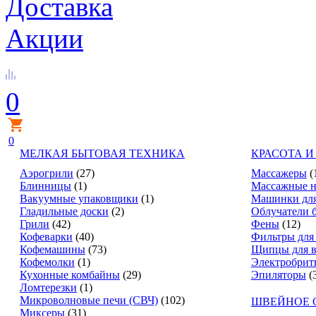
Доставка
Акции
0
0
МЕЛКАЯ БЫТОВАЯ ТЕХНИКА
КРАСОТА И
Аэрогрили
(27)
Массажеры
(
Блинницы
(1)
Массажные н
Вакуумные упаковщики
(1)
Машинки для
Гладильные доски
(2)
Облучатели 
Грили
(42)
Фены
(12)
Кофеварки
(40)
Фильтры для
Кофемашины
(73)
Щипцы для в
Кофемолки
(1)
Электробрит
Кухонные комбайны
(29)
Эпиляторы
(
Ломтерезки
(1)
Микроволновые печи (СВЧ)
(102)
ШВЕЙНОЕ 
Миксеры
(31)