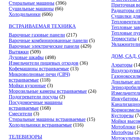
Стиральные машины
(396)
Приточная в
Сушильные машины
(66)
Радиаторы о
Холодильники
(606)
Сушилки для
Тепловентил
ВСТРАИВАЕМАЯ ТЕХНИКА
Тепловые за
Тепловые пу
Варочные газовые панели
(217)
Термостаты
(
Варочные комбинированные панели
(5)
Увлажнители
Варочные электрические панели
(429)
Вытяжки
(509)
ДОМ, САД,
Духовые шкафы
(498)
Измельчители пищевых отходов
(36)
Аэраторы
(14
Кофемашины встраиваемые
(13)
Воздуходувк
Микроволновые печи (СВЧ)
Газонокосил
встраиваемые
(118)
Доильные ап
Мойки кухонные
(3)
Зернодробил
Морозильные камеры встраиваемые
(24)
Измельчители
Подогреватели посуды
(2)
Инкубаторы 
Посудомоечные машины
Канализацио
встраиваемые
(168)
Кормоизмель
Смесители
(3)
Кусторезы
(7
Стиральные машины встраиваемые
(15)
Мойки высок
Холодильники встраиваемые
(116)
Мотоблоки
(
Мотобуры
(2
ТЕЛЕВИЗОРЫ
Мотокультив