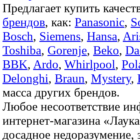
Предлагает купить качест
брендов
, как:
Panasonic
,
S
Bosch
,
Siemens
,
Hansa
,
Ari
Toshiba
,
Gorenje
,
Beko
,
Da
BBK
,
Ardo
,
Whirlpool
,
Pol
Delonghi
,
Braun
,
Mystery
,
масса других брендов.
Любое несоответствие инф
интернет-магазина «Лаука
досадное недоразумение, 