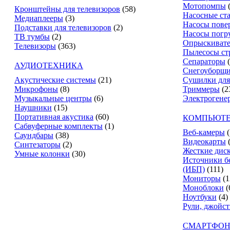
Мотопомпы
Кронштейны для телевизоров
(58)
Насосные ст
Медиаплееры
(3)
Насосы пове
Подставки для телевизоров
(2)
Насосы погр
ТВ тумбы
(2)
Опрыскиват
Телевизоры
(363)
Пылесосы ст
Сепараторы
АУДИОТЕХНИКА
Снегоуборщ
Акустические системы
(21)
Сушилки для
Микрофоны
(8)
Триммеры
(2
Музыкальные центры
(6)
Электрогене
Наушники
(15)
Портативная акустика
(60)
КОМПЬЮТЕ
Сабвуферные комплекты
(1)
Веб-камеры
(
Саундбары
(38)
Видеокарты
Синтезаторы
(2)
Жесткие дис
Умные колонки
(30)
Источники б
(ИБП)
(111)
Мониторы
(1
Моноблоки
(
Ноутбуки
(4)
Рули, джойс
СМАРТФОН