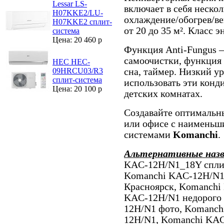
Lessar LS-
включает в себя неско
H07KKE2/LU-
охлаждение/обогрев/
H07KKE2 сплит-
от 20 до 35 м². Класс 
система
Цена: 20 460 р
Функция Anti-Fungus –
самоочистки, функция
HEC HEC-
сна, таймер. Низкий у
09HRCU03/R3
сплит-система
использовать эти конд
Цена: 20 100 р
детских комнатах.
Создавайте оптимальн
или офисе с наименьши
системами
Komanchi
.
Альтернативные наз
KAC-12H/N1_18Y сплит
Komanchi KAC-12H/N1
Красноярск, Komanchi
KAC-12H/N1 недорого 
12H/N1 фото, Komanc
12H/N1, Komanchi KAC