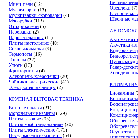
Вышивальны
Мини-печи
(12)
Оверлоки
(7)
Мультиварки
(13)
Распошивал
Мультиварки-скороварки
(4)
Швейные ма
Мясорубки
(113)
Отпариватели
(5)
АВТОМОБИ
Пароварки
(2)
Парогенераторы
(11)
Автомагнит
Плиты настольные
(40)
Акустика ав
Соковыжималки
(9)
Видеорегист
Термопоты
(16)
Видеорегистр
Тостеры
(22)
Пуско-зарядн
Утюги
(13)
Радар-детект
Фритюрницы
(4)
Холодильник
Хлебопечи, хлебопечки
(20)
Чайники электрические
(41)
КЛИМАТИЧ
Электрошашлычницы
(2)
Биокамины
(
Вентиляторы
КРУПНАЯ БЫТОВАЯ ТЕХНИКА
Водонагрева
Винные шкафы
(31)
Кондиционе
Морозильные камеры
(129)
Кондиционе
Плиты газовые
(93)
Обогревател
Плиты комбинированные
(20)
Обогревател
Плиты электрические
(171)
Осушители в
Посудомоечные машины
(53)
Очистители 