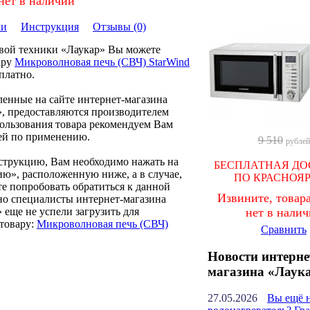
нет в наличии
ки
Инструкция
Отзывы (0)
овой техники «Лаукар» Вы можете
ару
Микроволновая печь (СВЧ) StarWind
платно.
ленные на сайте интернет-магазина
, предоставляются производителем
пользования товара рекомендуем Вам
ей по применению.
9 510
рублей
нструкцию, Вам необходимо нажать на
БЕСПЛАТНАЯ ДО
ию», расположенную ниже, а в случае,
ПО КРАСНОЯ
те попробовать обратиться к данной
Извините, товара
но специалисты интернет-магазина
 еще не успели загрузить для
нет в нали
товару:
Микроволновая печь (СВЧ)
Сравнить
Новости интерне
магазина «Лаук
27.05.2026
Вы ещё 