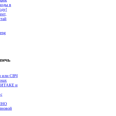
афик
воды в
оду!
ент,
итай
eng
печь
и или СВЧ
инах
ИИТАКЕ и
 с
ИНО
лновой