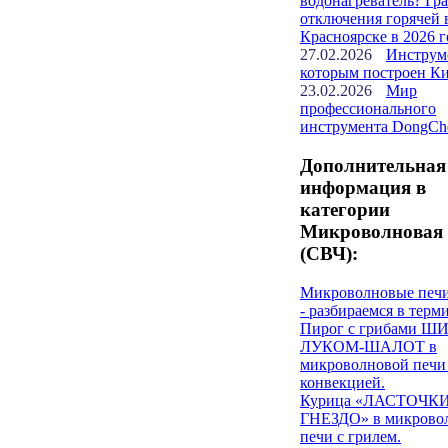
водонагреватель? Гр
отключения горячей 
Красноярске в 2026 г
27.02.2026
Инструм
которым построен К
23.02.2026
Мир
профессионального
инструмента DongCh
Дополнительная
информация в
категории
Микроволновая 
(СВЧ):
Микроволновые печ
- разбираемся в терм
Пирог с грибами Ш
ЛУКОМ-ШАЛОТ в
микроволновой печи
конвекцией.
Курица «ЛАСТОЧК
ГНЕЗДО» в микрово
печи с грилем.