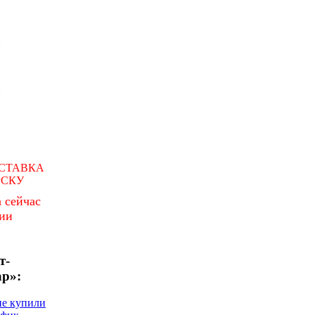
СТАВКА
РСКУ
 сейчас
чии
т-
ар»:
не купили