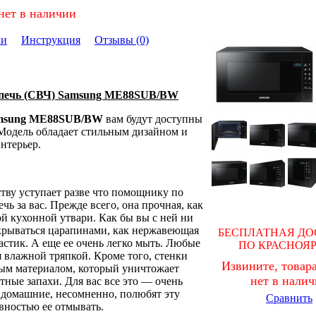
нет в наличии
ки
Инструкция
Отзывы (0)
 печь (СВЧ) Samsung ME88SUB/BW
msung ME88SUB/BW
вам будут доступны
Модель обладает стильным дизайном и
нтерьер.
ству уступает разве что помощнику по
чь за вас. Прежде всего, она прочная, как
ой кухонной утвари. Как бы вы с ней ни
окрываться царапинами, как нержавеющая
БЕСПЛАТНАЯ ДО
ластик. А еще ее очень легко мыть. Любые
ПО КРАСНОЯ
я влажной тряпкой. Кроме того, стенки
Извините, товара
м материалом, который уничтожает
нет в нали
тные запахи. Для вас все это — очень
 домашние, несомненно, полюбят эту
Сравнить
товностью ее отмывать.