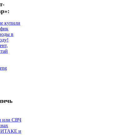
т-
ар»:
не купили
афик
воды в
оду!
ент,
итай
eng
печь
и или СВЧ
инах
ИИТАКЕ и