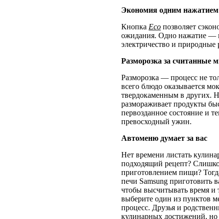
Экономия одним нажатием
Кнопка
Eco
позволяет сэкон
ожидания. Одно нажатие — и
электричество и природные 
Разморозка за считанные 
Разморозка — процесс не то
всего блюдо оказывается мок
твердокаменным в других. 
размораживает продукты быс
первозданное состояние и т
превосходный ужин.
Автоменю думает за вас
Нет времени листать кулина
подходящий рецепт? Слишко
приготовлением пищи? Тогд
печи Samsung приготовить в
чтобы высчитывать время и 
выберите один из пунктов м
процесс. Друзья и родственн
кулинарных достижений, но 