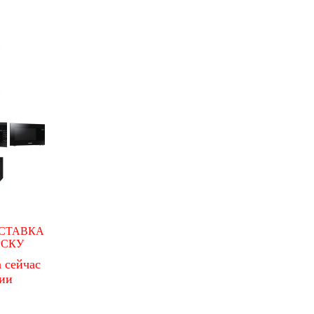
СТАВКА
РСКУ
 сейчас
чии