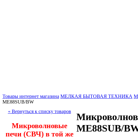
Товары интернет магазина
МЕЛКАЯ БЫТОВАЯ ТЕХНИКА
М
ME88SUB/BW
« Вернуться к списку товаров
Микроволнов
Микроволновые
ME88SUB/B
печи (СВЧ) в той же