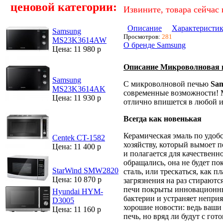
ценовой категории:
Извините, товара сейчас 
Описание
Характеристи
Samsung
Просмотров:
281
MS23K3614AW
О бренде Samsung
Цена: 11 980 р
Описание Микроволновая
Samsung
С микроволновой печью
Sa
MS23K3614AK
современные возможности! 
Цена: 11 930 р
отлично впишется в любой и
Всегда как новенькая
Керамическая эмаль по удоб
Centek CT-1582
хозяйству, который вымоет пе
Цена: 11 400 р
и полагается для качественн
обращались, она не будет п
StarWind SMW2820
сталь, или трескаться, как п
Цена: 10 870 р
загрязнения на раз стираютс
печи покрыты инновационны
Hyundai HYM-
бактерии и устраняет неприя
D3005
хорошие новости: ведь ваши
Цена: 11 160 р
печь, но вряд ли будут с го