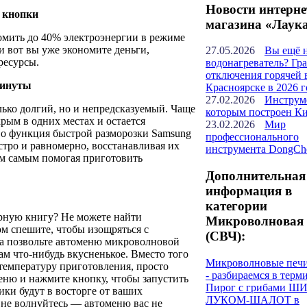
Новости интерне
 кнопки
магазина «Лаук
омить до 40% электроэнергии в режиме
 вот вы уже экономите деньги,
27.05.2026
Вы ещё 
ресурсы.
водонагреватель? Гр
отключения горячей 
минуты
Красноярске в 2026 г
27.02.2026
Инструм
лько долгий, но и непредсказуемый. Чаще
которым построен К
рым в одних местах и остается
23.02.2026
Мир
Но функция быстрой разморозки Samsung
профессионального
тро и равномерно, восстанавливая их
инструмента DongCh
ем самым помогая приготовить
Дополнительная
информация в
категории
рную книгу? Не можете найти
Микроволновая 
м спешите, чтобы изощряться с
(СВЧ):
а позвольте автоменю микроволновой
ам что-нибудь вкусненькое. Вместо того
Микроволновые печ
температуру приготовления, просто
- разбираемся в терм
еню и нажмите кнопку, чтобы запустить
Пирог с грибами Ш
ики будут в восторге от ваших
ЛУКОМ-ШАЛОТ в
не волнуйтесь — автоменю вас не