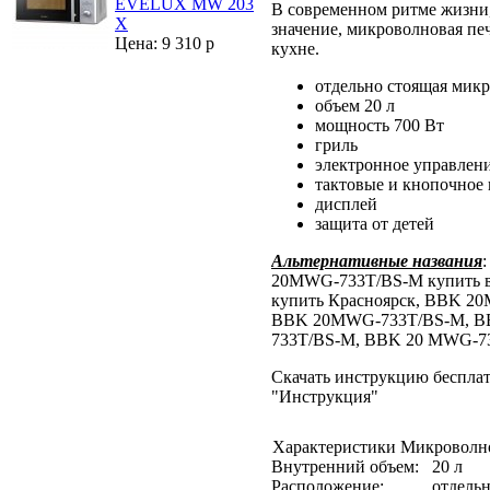
EVELUX MW 203
В современном ритме жизни,
X
значение, микроволновая пе
Цена: 9 310 р
кухне.
отдельно стоящая микр
объем 20 л
мощность 700 Вт
гриль
электронное управлен
тактовые и кнопочное
дисплей
защита от детей
Альтернативные названия
20MWG-733T/BS-M купить 
купить Красноярск, BBK 2
BBK 20MWG-733T/BS-M, 
733T/BS-M, BBK 20 MWG-7
Скачать инструкцию бесплат
"Инструкция"
Характеристики Микроволн
Внутренний объем:
20 л
Расположение:
отдельн