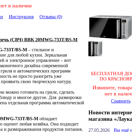
нет в наличии
ки
Инструкция
Отзывы (0)
 печь (СВЧ) BBK 20MWG-733T/BS-M
-733T/BS-M
– стильное и
ие для любой кухни. Зеркальная
ей и электронное управление – вот
лаконичного дизайна современной
 гриля и автоматических программ
БЕСПЛАТНАЯ ДО
ость не просто разогреть уже
ПО КРАСНОЯ
 проявить свою творческую натуру.
Извините, товара
и можно готовить на гриле, сделать
нет в нали
блюду и многое другое. Для разморозки
Сравнить
ена отдельная программа автоматической
Новости интерне
магазина «Лаук
0MWG-733T/BS-M
обладает
 оценит любая хозяйка. Она подходит
ва и размораживания продуктов питания.
27.05.2026
Вы ещё 