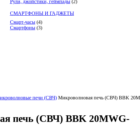
Рули, джойстики, геймпады
(2)
СМАРТФОНЫ И ГАДЖЕТЫ
Смарт-часы
(4)
Смартфоны
(3)
икроволновые печи (СВЧ)
Микроволновая печь (СВЧ) BBK 20
ая печь (СВЧ) BBK 20MWG-