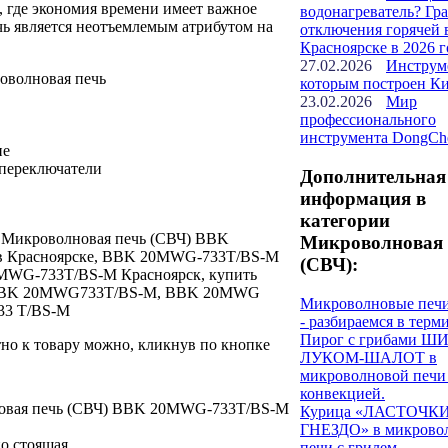
 где экономия времени имеет важное
водонагреватель? Гр
чь является неотъемлемым атрибутом на
отключения горячей 
Красноярске в 2026 г
27.02.2026
Инструм
оволновая печь
которым построен К
23.02.2026
Мир
профессионального
инструмента DongCh
ие
 переключатели
Дополнительная
информация в
категории
: Микроволновая печь (СВЧ) BBK
Микроволновая 
в Красноярске, BBK 20MWG-733T/BS-M
(СВЧ):
0MWG-733T/BS-M Красноярск, купить
BBK 20MWG733T/BS-M, BBK 20MWG
Микроволновые печ
33 T/BS-M
- разбираемся в терм
Пирог с грибами Ш
но к товару можно, кликнув по кнопке
ЛУКОМ-ШАЛОТ в
микроволновой печи
конвекцией.
овая печь (СВЧ) BBK 20MWG-733T/BS-M
Курица «ЛАСТОЧК
ГНЕЗДО» в микрово
о стоящая
печи с грилем.