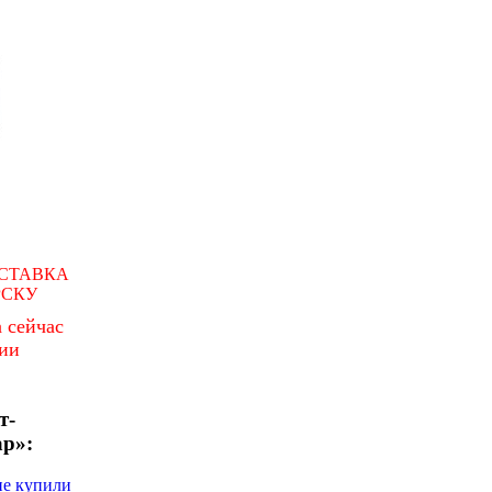
СТАВКА
РСКУ
 сейчас
чии
т-
ар»:
не купили