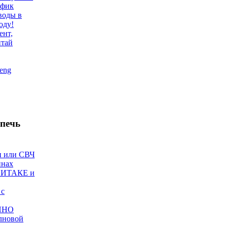
афик
воды в
оду!
ент,
итай
eng
печь
и или СВЧ
инах
ИИТАКЕ и
 с
ИНО
лновой