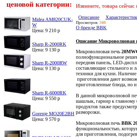
ценовой категории:
Извините, товара сейчас 
Описание
Характеристи
Midea AM820CUK-
Просмотров:
348
W
О бренде BBK
Цена: 9 210 р
Описание Микроволновая
Sharp R-2000RK
Цена: 9 130 р
Микроволновая печь
20MWG
полнофункциональное решен
передняя панель, LED-диспл
Sharp R-2000RW
составляющие стильного и 
Цена: 9 130 р
техники для кухни. Наличие
приготовления дают возможн
приготовленные блюда, но и
Sharp R-6000RK
В данной микроволновой печ
Цена: 9 550 р
шашлык, гарнир к главному 
продуктов также предусмотр
разморозки.
Gorenje MO20E2BH
Цена: 9 570 р
Микроволновая печь
BBK 2
функциональностью, которую
для приготовления, подогре