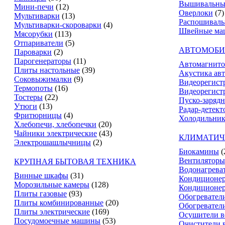
Вышивальны
Мини-печи
(12)
Оверлоки
(7)
Мультиварки
(13)
Распошивал
Мультиварки-скороварки
(4)
Швейные ма
Мясорубки
(113)
Отпариватели
(5)
АВТОМОБИ
Пароварки
(2)
Парогенераторы
(11)
Автомагнит
Плиты настольные
(39)
Акустика ав
Соковыжималки
(9)
Видеорегист
Термопоты
(16)
Видеорегистр
Тостеры
(22)
Пуско-зарядн
Утюги
(13)
Радар-детект
Фритюрницы
(4)
Холодильник
Хлебопечи, хлебопечки
(20)
Чайники электрические
(43)
КЛИМАТИЧ
Электрошашлычницы
(2)
Биокамины
(
Вентиляторы
КРУПНАЯ БЫТОВАЯ ТЕХНИКА
Водонагрева
Винные шкафы
(31)
Кондиционе
Морозильные камеры
(128)
Кондиционе
Плиты газовые
(93)
Обогревател
Плиты комбинированные
(20)
Обогревател
Плиты электрические
(169)
Осушители в
Посудомоечные машины
(53)
Очистители 