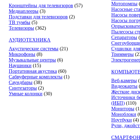
Мотопомпы
Кронштейны для телевизоров
(57)
Насосные ст
Медиаплееры
(3)
Насосы пове
Подставки для телевизоров
(2)
Насосы погр
ТВ тумбы
(5)
Опрыскиват
Телевизоры
(362)
Пылесосы ст
Сепараторы
АУДИОТЕХНИКА
Снегоуборщ
Акустические системы
(21)
Сушилки для
Микрофоны
(8)
Триммеры
(2
Музыкальные центры
(6)
Электрогене
Наушники
(15)
Портативная акустика
(60)
КОМПЬЮТЕ
Сабвуферные комплекты
(1)
Веб-камеры
(
Саундбары
(38)
Видеокарты
Синтезаторы
(2)
Жесткие дис
Умные колонки
(30)
Источники б
(ИБП)
(110)
Мониторы
(1
Моноблоки
(
Ноутбуки
(4)
Рули, джойс
СМАРТФОН