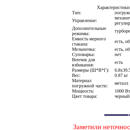
Характеристики
Тип:
погруж
механич
Управление:
регулир
Дополнительные
турбор
режимы:
Емкость мерного
есть, о
стакана:
Мельничка:
есть, о
Суповарка:
нет
Венчик для
есть
взбивания:
Размеры (Ш*В*Г):
6.8x39.
Вес:
0.87 кг
Материал
металл
погружной части:
Мощность:
1000 В
Цвет товара:
черный
Заметили неточно