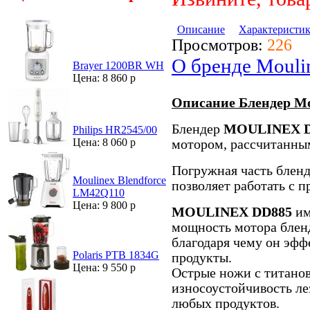
Описание
Характеристи
Просмотров:
226
О бренде Mouli
Brayer 1200BR WH
Цена: 8 860 р
Описание Блендер Mo
Блендер
MOULINEX D
Philips HR2545/00
Цена: 8 060 р
мотором, рассчитанным
Погружная часть блен
Moulinex Blendforce
позволяет работать с 
LM42Q110
Цена: 9 800 р
MOULINEX DD885
им
мощность мотора бленд
благодаря чему он эфф
Polaris PTB 1834G
продукты.
Цена: 9 550 р
Острые ножи с титано
износоустойчивость ле
любых продуктов.