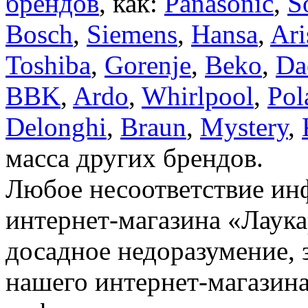
брендов
, как:
Panasonic
,
S
Bosch
,
Siemens
,
Hansa
,
Ari
Toshiba
,
Gorenje
,
Beko
,
Da
BBK
,
Ardo
,
Whirlpool
,
Pol
Delonghi
,
Braun
,
Mystery
,
масса других брендов.
Любое несоответствие инф
интернет-магазина «Лаука
досадное недоразумение, 
нашего интернет-магазина