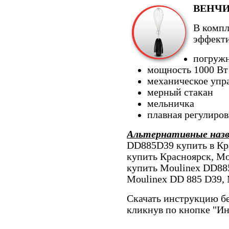
ВЕНЧ
В компл
эффекти
погружн
мощность 1000 Вт
механическое упр
мерный стакан
мельничка
плавная регулиров
Альтернативные наз
DD885D39 купить в Кр
купить Красноярск, M
купить Moulinex DD88
Moulinex DD 885 D39,
Скачать инструкцию бе
кликнув по кнопке "И