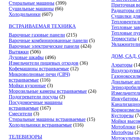
Стиральные машины
(399)
Приточная в
Сушильные машины
(66)
Радиаторы о
Холодильники
(607)
Сушилки для
Тепловентил
ВСТРАИВАЕМАЯ ТЕХНИКА
Тепловые за
Тепловые пу
Варочные газовые панели
(215)
Термостаты
(
Варочные комбинированные панели
(5)
Увлажнители
Варочные электрические панели
(424)
Вытяжки
(506)
ДОМ, САД,
Духовые шкафы
(496)
Измельчители пищевых отходов
(36)
Аэраторы
(14
Кофемашины встраиваемые
(12)
Воздуходувк
Микроволновые печи (СВЧ)
Газонокосил
встраиваемые
(116)
Доильные ап
Мойки кухонные
(3)
Зернодробил
Морозильные камеры встраиваемые
(24)
Измельчители
Подогреватели посуды
(2)
Инкубаторы 
Посудомоечные машины
Канализацио
встраиваемые
(167)
Кормоизмель
Смесители
(3)
Кусторезы
(7
Стиральные машины встраиваемые
(15)
Мойки высок
Холодильники встраиваемые
(116)
Мотоблоки
(
Мотобуры
(2
ТЕЛЕВИЗОРЫ
Мотокультив