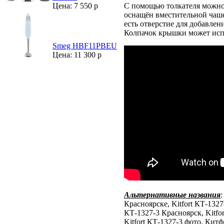
С помощью толкателя можно 
Цена: 7 550 р
оснащён вместительной чаше
есть отверстие для добавлен
Колпачок крышки может испо
Smeg HBF11PBEU
Цена: 11 300 р
Альтернативные названия
:
Красноярске, Kitfort КТ-1327-
КТ-1327-3 Красноярск, Kitfo
Kitfort КТ-1327-3 фото, Китфо