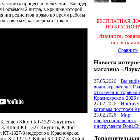
ускорить процесс измельчения. Блендер
й объёмом 2 литра, в крышке которой
ия ингредиентов прямо во время работы.
льзоваться, как мерный стакан.
БЕСПЛАТНАЯ ДО
ПО КРАСНОЯ
Извините, товара
нет в нали
Сравнить
Новости интерне
магазина «Лаук
27.05.2026
Вы ещё 
водонагреватель? Гр
отключения горячей 
Красноярске в 2026 г
27.02.2026
Инструм
которым построен К
23.02.2026
Мир
профессионального
 Блендер Kitfort КТ-1327-3 купить в
инструмента DongCh
3, Kitfort КТ-1327-3 купить, Kitfort
rt КТ-1327-3 недорого в Красноярске,
Дополнительная
рт КТ-1327-3, Kitfort КТ 1327 3, Kitfort