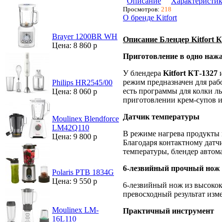
Описание
Характеристи
Просмотров:
218
О бренде Kitfort
Brayer 1200BR WH
Описание Блендер Kitfort К
Цена: 8 860 р
Приготовление в одно нажа
У блендера
Kitfort КТ-1327
режим предназначен для раб
Philips HR2545/00
есть программы для колки ль
Цена: 8 060 р
приготовлении крем-супов и
Датчик температуры
Moulinex Blendforce
LM42Q110
В режиме нагрева продукты м
Цена: 9 800 р
Благодаря контактному датч
температуры, блендер автома
6-лезвийный прочный нож
Polaris PTB 1834G
Цена: 9 550 р
6-лезвийный нож из высокок
превосходный результат изм
Moulinex LM-
Практичный инструмент
16L110