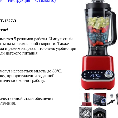
ки
Инструкция
Отзывы (0)
Т-1327-3
тие!
имеется 5 режимов работы. Импульсный
оты на максимальной скорости. Также
да и режим нагрева, что очень удобно при
ли детского питания.
огут нагреваться вплоть до 80°С.
ику, при достижении заданной
тически окончит работу.
ачественной стали обеспечит
ельчения.