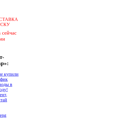
СТАВКА
РСКУ
 сейчас
чии
т-
ар»:
не купили
афик
воды в
оду!
ент,
итай
eng