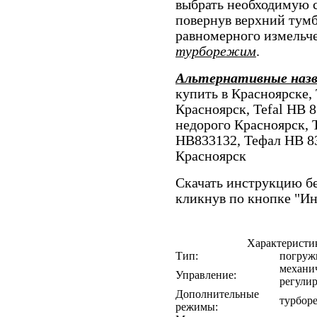
выбрать необходимую 
повернув верхний тумб
равномерного измельче
турборежим
.
Альтернативные наз
купить в Красноярске, 
Красноярск, Tefal HB 8
недорого Красноярск, T
HB833132, Тефал HB 83
Красноярск
Скачать инструкцию бе
кликнув по кнопке "И
Характеристик
Тип:
погруж
механич
Управление:
регулир
Дополнительные
турбор
режимы: