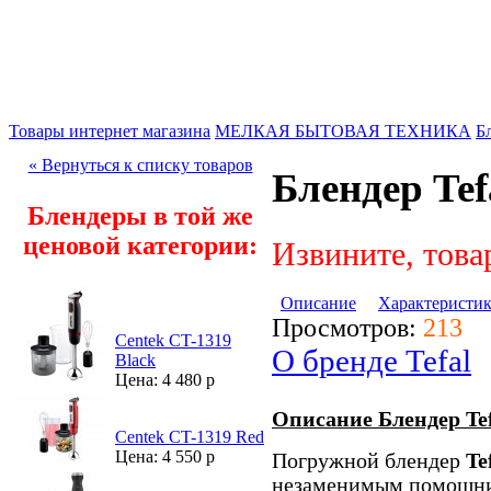
Товары интернет магазина
МЕЛКАЯ БЫТОВАЯ ТЕХНИКА
Б
« Вернуться к списку товаров
Блендер Tef
Блендеры в той же
ценовой категории:
Извините, това
Описание
Характеристи
Просмотров:
213
Centek CT-1319
О бренде Tefal
Black
Цена: 4 480 р
Описание Блендер Tef
Centek CT-1319 Red
Цена: 4 550 р
Погружной блендер
Te
незаменимым помощник