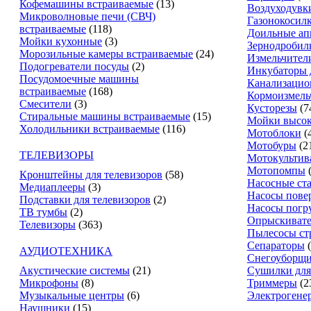
Кофемашины встраиваемые
(13)
Воздуходувк
Микроволновые печи (СВЧ)
Газонокосил
встраиваемые
(118)
Доильные ап
Мойки кухонные
(3)
Зернодробил
Морозильные камеры встраиваемые
(24)
Измельчители
Подогреватели посуды
(2)
Инкубаторы 
Посудомоечные машины
Канализацио
встраиваемые
(168)
Кормоизмель
Смесители
(3)
Кусторезы
(7
Стиральные машины встраиваемые
(15)
Мойки высок
Холодильники встраиваемые
(116)
Мотоблоки
(
Мотобуры
(2
ТЕЛЕВИЗОРЫ
Мотокультив
Мотопомпы
Кронштейны для телевизоров
(58)
Насосные ст
Медиаплееры
(3)
Насосы пове
Подставки для телевизоров
(2)
Насосы погр
ТВ тумбы
(2)
Опрыскиват
Телевизоры
(363)
Пылесосы ст
Сепараторы
АУДИОТЕХНИКА
Снегоуборщ
Акустические системы
(21)
Сушилки для
Микрофоны
(8)
Триммеры
(2
Музыкальные центры
(6)
Электрогене
Наушники
(15)