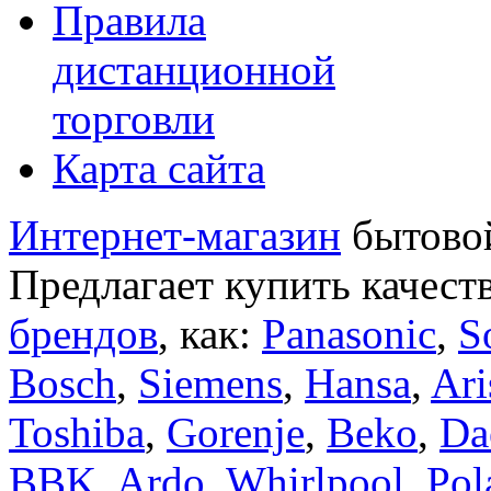
Правила
дистанционной
торговли
Карта сайта
Интернет-магазин
бытовой
Предлагает купить качест
брендов
, как:
Panasonic
,
S
Bosch
,
Siemens
,
Hansa
,
Ari
Toshiba
,
Gorenje
,
Beko
,
Da
BBK
,
Ardo
,
Whirlpool
,
Pol