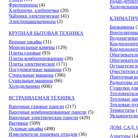
Радар-детект
Фритюрницы
(4)
Холодильник
Хлебопечи, хлебопечки
(20)
Чайники электрические
(41)
КЛИМАТИЧ
Электрошашлычницы
(2)
Биокамины
(
Вентиляторы
КРУПНАЯ БЫТОВАЯ ТЕХНИКА
Водонагрева
Винные шкафы
(31)
Кондиционе
Морозильные камеры
(129)
Кондиционе
Плиты газовые
(93)
Обогревател
Плиты комбинированные
(20)
Обогревател
Плиты электрические
(171)
Осушители в
Посудомоечные машины
(53)
Очистители 
Стиральные машины
(396)
Приточная в
Сушильные машины
(66)
Радиаторы о
Холодильники
(606)
Сушилки для
Тепловентил
ВСТРАИВАЕМАЯ ТЕХНИКА
Тепловые за
Тепловые пу
Варочные газовые панели
(217)
Термостаты
(
Варочные комбинированные панели
(5)
Увлажнители
Варочные электрические панели
(429)
Вытяжки
(509)
ДОМ, САД,
Духовые шкафы
(498)
Измельчители пищевых отходов
(36)
Аэраторы
(14