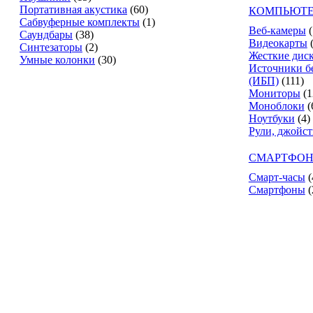
Портативная акустика
(60)
КОМПЬЮТЕ
Сабвуферные комплекты
(1)
Веб-камеры
(
Саундбары
(38)
Видеокарты
Синтезаторы
(2)
Жесткие дис
Умные колонки
(30)
Источники б
(ИБП)
(111)
Мониторы
(1
Моноблоки
(
Ноутбуки
(4)
Рули, джойс
СМАРТФОН
Смарт-часы
(
Смартфоны
(