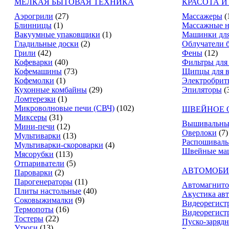
МЕЛКАЯ БЫТОВАЯ ТЕХНИКА
КРАСОТА И
Аэрогрили
(27)
Массажеры
(
Блинницы
(1)
Массажные н
Вакуумные упаковщики
(1)
Машинки для
Гладильные доски
(2)
Облучатели 
Грили
(42)
Фены
(12)
Кофеварки
(40)
Фильтры для
Кофемашины
(73)
Щипцы для в
Кофемолки
(1)
Электробрит
Кухонные комбайны
(29)
Эпиляторы
(
Ломтерезки
(1)
Микроволновые печи (СВЧ)
(102)
ШВЕЙНОЕ 
Миксеры
(31)
Вышивальны
Мини-печи
(12)
Оверлоки
(7)
Мультиварки
(13)
Распошивал
Мультиварки-скороварки
(4)
Швейные ма
Мясорубки
(113)
Отпариватели
(5)
АВТОМОБИ
Пароварки
(2)
Парогенераторы
(11)
Автомагнит
Плиты настольные
(40)
Акустика ав
Соковыжималки
(9)
Видеорегист
Термопоты
(16)
Видеорегистр
Тостеры
(22)
Пуско-зарядн
Утюги
(13)