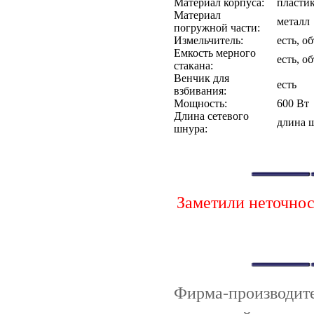
Материал корпуса:
пласти
Материал
металл
погружной части:
Измельчитель:
есть, о
Емкость мерного
есть, о
стакана:
Венчик для
есть
взбивания:
Мощность:
600 Вт
Длина сетевого
длина 
шнура:
Заметили неточно
Фирма-производи