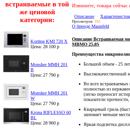
встраиваемые в той
Извините, товара сейчас 
же ценовой
Описание
Характеристи
категории:
Просмотров:
192
О бренде Maunfeld
Описание Встраиваемая ми
Korting KMI 720 X
MBMO 25.8S
Цена: 28 100 р
Преимущества микроволн
Большой объем - 25 л
Monsher MMH 201
B
Высококачественный м
Цена: 27 790 р
Во всех встраиваемых
полностью из нержавею
Monsher MMH 201
(легко переносит исти
W
показатели прочности,
Цена: 27 790 р
Кварцевый гриль (быс
Krona RIFLESSO 60
занимает меньше места
BL
Цена: 28 960 р
Яркая подсветка диспл