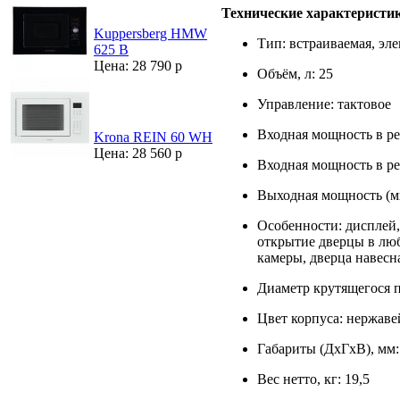
Технические характеристи
Kuppersberg HMW
Тип: встраиваемая, эл
625 B
Цена: 28 790 р
Объём, л: 25
Управление: тактовое
Входная мощность в ре
Krona REIN 60 WH
Цена: 28 560 р
Входная мощность в ре
Выходная мощность (м
Особенности: дисплей, 
открытие дверцы в люб
камеры, дверца навесн
Диаметр крутящегося п
Цвет корпуса: нержав
Габариты (ДхГхВ), мм
Вес нетто, кг: 19,5