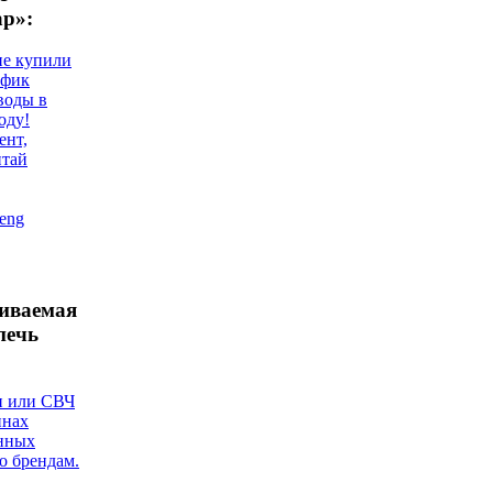
ар»:
не купили
афик
воды в
оду!
ент,
итай
eng
аиваемая
печь
и или СВЧ
инах
нных
о брендам.