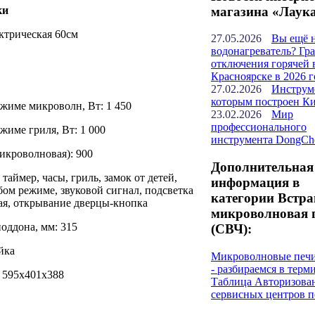
магазина «Лаук
ки
ектрическая 60см
27.05.2026
Вы ещё 
водонагреватель? Гр
отключения горячей 
Красноярске в 2026 г
27.02.2026
Инструм
которым построен К
жиме микроволн, Вт: 1 450
23.02.2026
Мир
профессионального
жиме гриля, Вт: 1 000
инструмента DongCh
икроволновая): 900
Дополнительная
таймер, часы, гриль, замок от детей,
информация в
ом режиме, звуковой сигнал, подсветка
категории Встр
ая, открывание дверцы-кнопка
микроволновая 
оддона, мм: 315
(СВЧ):
ейка
Микроволновые печ
- разбираемся в терм
: 595x401x388
Таблица Авторизова
сервисных центров п