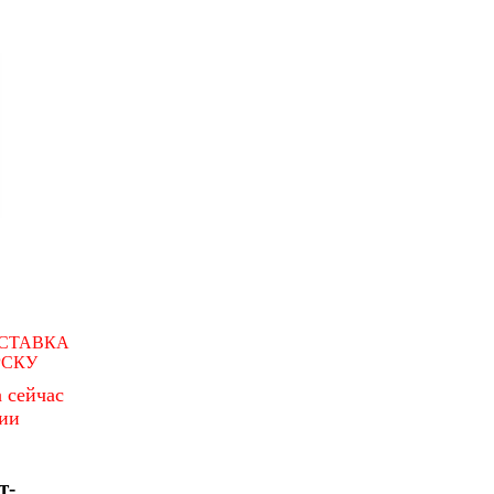
СТАВКА
РСКУ
 сейчас
чии
т-