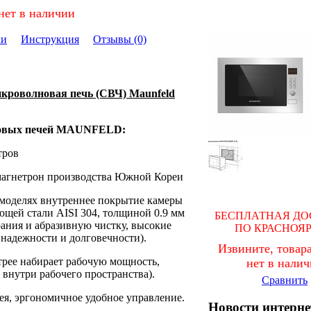
нет в наличии
ки
Инструкция
Отзывы (0)
кроволновая печь (СВЧ) Maunfeld
овых печей MAUNFELD:
итров
агнетрон производства Южной Кореи
 моделях внутреннее покрытие камеры
щей стали AISI 304, толщиной 0.9 мм
БЕСПЛАТНАЯ ДО
рания и абразивную чистку, высокие
ПО КРАСНОЯ
 надежности и долговечности).
Извините, товара
трее набирает рабочую мощность,
нет в нали
 внутри рабочего пространства).
Сравнить
ея, эргономичное удобное управление.
Новости интерне