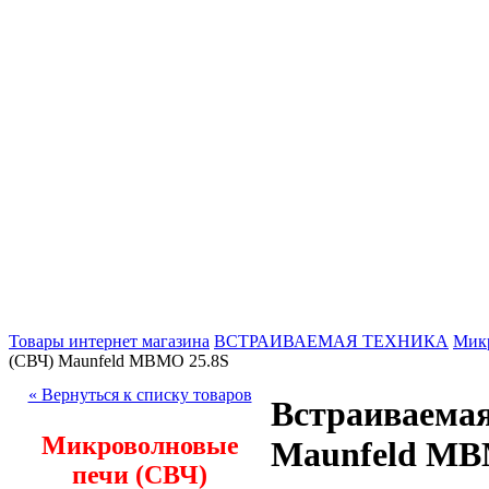
Товары интернет магазина
ВСТРАИВАЕМАЯ ТЕХНИКА
Микр
(СВЧ) Maunfeld MBMO 25.8S
« Вернуться к списку товаров
Встраиваемая
Микроволновые
Maunfeld MB
печи (СВЧ)