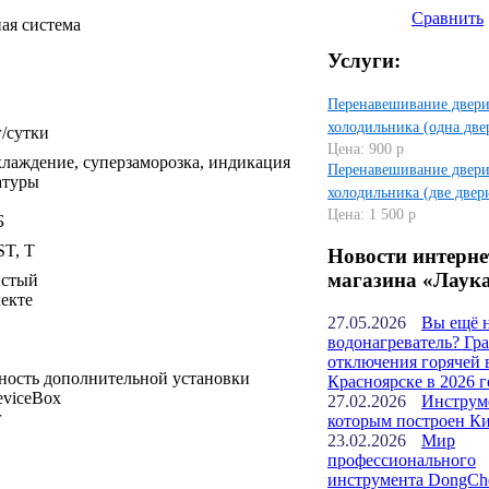
Сравнить
ая система
Услуги:
Перенавешивание двер
холодильника (одна две
г/cутки
Цена: 900 р
хлаждение, суперзаморозка, индикация
Перенавешивание двер
атуры
холодильника (две двер
Цена: 1 500 р
Б
ST, T
Новости интерне
магазина «Лаук
истый
екте
27.05.2026
Вы ещё 
водонагреватель? Гр
отключения горячей 
ность дополнительной установки
Красноярске в 2026 г
eviceBox
27.02.2026
Инструм
г
которым построен К
23.02.2026
Мир
профессионального
инструмента DongCh