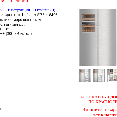
нет в наличии
ки
Инструкция
Отзывы (0)
лодильник Liebherr SBSes 8496
льник с морозильником
стый / металл
онное
++ (300 кВтч/год)
БЕСПЛАТНАЯ ДО
ПО КРАСНОЯ
t
Извините, товара
нет в нали