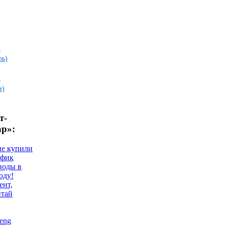
и
рь)
и
и)
т-
ар»:
не купили
афик
воды в
оду!
ент,
итай
eng