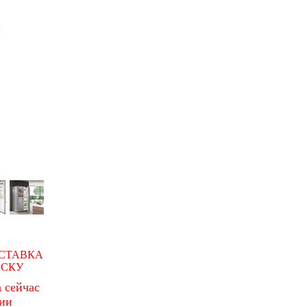
СТАВКА
РСКУ
 сейчас
чии