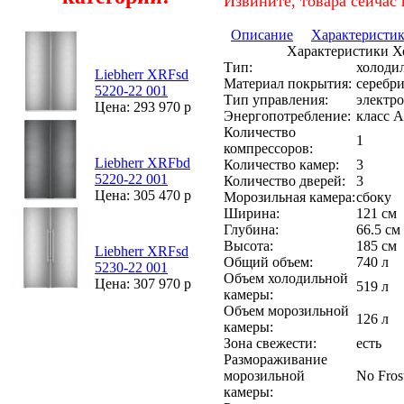
Извините, товара сейчас 
Описание
Характеристи
Характеристики Хо
Тип:
холоди
Liebherr XRFsd
Материал покрытия:
серебри
5220-22 001
Тип управления:
электр
Цена: 293 970 р
Энергопотребление:
класс A
Количество
1
компрессоров:
Liebherr XRFbd
Количество камер:
3
5220-22 001
Количество дверей:
3
Цена: 305 470 р
Морозильная камера:
сбоку
Ширина:
121 см
Глубина:
66.5 см
Высота:
185 см
Liebherr XRFsd
Общий объем:
740 л
5230-22 001
Объем холодильной
Цена: 307 970 р
519 л
камеры:
Объем морозильной
126 л
камеры:
Зона свежести:
есть
Размораживание
морозильной
No Fros
камеры: