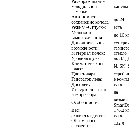
Размораживание
холодильной
капельн
камеры:
Автономное
до 24 ч
сохранение холода:
Режим «Отпуск»:
есть
Мощность
до 16 к
замораживания:
Дополнительные
суперо
возможности:
темпер
Материал полок:
стекло
Уровень шума:
до 37 д
Климатический
N, SN, 
класс:
Цвет товара:
серебр
Генератор льда:
в компл
Дисплей:
есть
Инверторный тип
да
компрессора:
возмож
Особенности:
SmartD
Вес:
176.2 к
Защита от детей:
есть
Объем зоны
132 л
свежести: