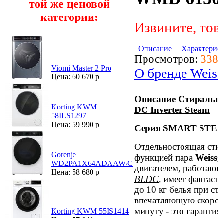
той же ценовой
категории:
Извините, то
Описание
Характери
Просмотров:
338
Viomi Master 2 Pro
О бренде Weis
Цена: 60 670 р
Описание Стираль
Korting KWM
DC Inverter Steam
58ILS1297
Цена: 59 990 р
Серия SMART ST
Отдельностоящая ст
Gorenje
функцией пара
Weiss
WD2PA1X64ADAAW/C
двигателем, работа
Цена: 58 680 р
BLDC
, имеет фантас
до 10 кг белья при с
впечатляющую скоро
минуту - это гарант
Korting KWM 55IS1414