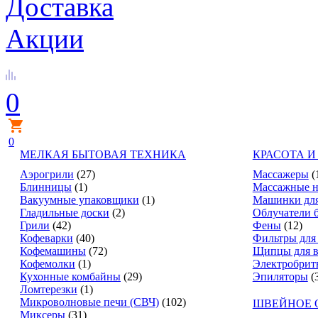
Доставка
Акции
0
0
МЕЛКАЯ БЫТОВАЯ ТЕХНИКА
КРАСОТА И
Аэрогрили
(27)
Массажеры
(
Блинницы
(1)
Массажные н
Вакуумные упаковщики
(1)
Машинки для
Гладильные доски
(2)
Облучатели 
Грили
(42)
Фены
(12)
Кофеварки
(40)
Фильтры для
Кофемашины
(72)
Щипцы для в
Кофемолки
(1)
Электробрит
Кухонные комбайны
(29)
Эпиляторы
(
Ломтерезки
(1)
Микроволновые печи (СВЧ)
(102)
ШВЕЙНОЕ 
Миксеры
(31)