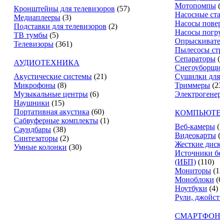
Мотопомпы
Кронштейны для телевизоров
(57)
Насосные ст
Медиаплееры
(3)
Насосы пове
Подставки для телевизоров
(2)
Насосы погр
ТВ тумбы
(5)
Опрыскиват
Телевизоры
(361)
Пылесосы ст
Сепараторы
АУДИОТЕХНИКА
Снегоуборщ
Акустические системы
(21)
Сушилки для
Микрофоны
(8)
Триммеры
(2
Музыкальные центры
(6)
Электрогене
Наушники
(15)
Портативная акустика
(60)
КОМПЬЮТЕ
Сабвуферные комплекты
(1)
Веб-камеры
(
Саундбары
(38)
Видеокарты
Синтезаторы
(2)
Жесткие дис
Умные колонки
(30)
Источники б
(ИБП)
(110)
Мониторы
(1
Моноблоки
(
Ноутбуки
(4)
Рули, джойс
СМАРТФОН