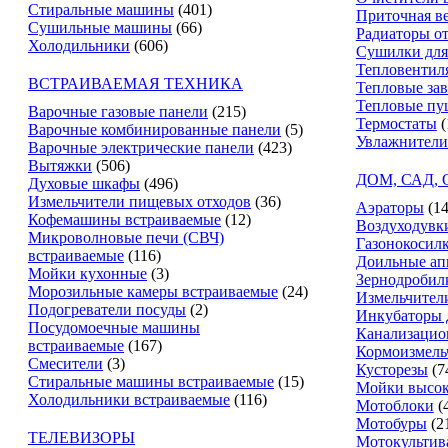
Стиральные машины
(401)
Приточная в
Сушильные машины
(66)
Радиаторы о
Холодильники
(606)
Сушилки для
Тепловентил
ВСТРАИВАЕМАЯ ТЕХНИКА
Тепловые за
Тепловые пу
Варочные газовые панели
(215)
Термостаты
(
Варочные комбинированные панели
(5)
Увлажнители
Варочные электрические панели
(423)
Вытяжки
(506)
ДОМ, САД,
Духовые шкафы
(496)
Измельчители пищевых отходов
(36)
Аэраторы
(14
Кофемашины встраиваемые
(12)
Воздуходувк
Микроволновые печи (СВЧ)
Газонокосил
встраиваемые
(116)
Доильные ап
Мойки кухонные
(3)
Зернодробил
Морозильные камеры встраиваемые
(24)
Измельчители
Подогреватели посуды
(2)
Инкубаторы 
Посудомоечные машины
Канализацио
встраиваемые
(167)
Кормоизмель
Смесители
(3)
Кусторезы
(7
Стиральные машины встраиваемые
(15)
Мойки высок
Холодильники встраиваемые
(116)
Мотоблоки
(
Мотобуры
(2
ТЕЛЕВИЗОРЫ
Мотокультив