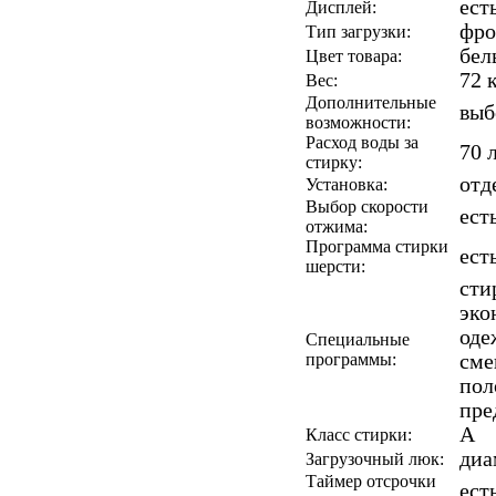
ест
Дисплей:
фро
Тип загрузки:
бел
Цвет товара:
72 
Вес:
Дополнительные
выб
возможности:
Расход воды за
70 
стирку:
отд
Установка:
Выбор скорости
ест
отжима:
Программа стирки
ест
шерсти:
сти
эко
оде
Специальные
программы:
сме
пол
пре
A
Класс стирки:
диа
Загрузочный люк:
Таймер отсрочки
есть