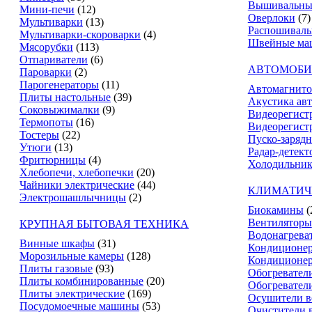
Вышивальны
Мини-печи
(12)
Оверлоки
(7)
Мультиварки
(13)
Распошивал
Мультиварки-скороварки
(4)
Швейные ма
Мясорубки
(113)
Отпариватели
(6)
АВТОМОБИ
Пароварки
(2)
Парогенераторы
(11)
Автомагнит
Плиты настольные
(39)
Акустика ав
Соковыжималки
(9)
Видеорегист
Термопоты
(16)
Видеорегистр
Тостеры
(22)
Пуско-зарядн
Утюги
(13)
Радар-детект
Фритюрницы
(4)
Холодильник
Хлебопечи, хлебопечки
(20)
Чайники электрические
(44)
КЛИМАТИЧ
Электрошашлычницы
(2)
Биокамины
(
Вентиляторы
КРУПНАЯ БЫТОВАЯ ТЕХНИКА
Водонагрева
Винные шкафы
(31)
Кондиционе
Морозильные камеры
(128)
Кондиционе
Плиты газовые
(93)
Обогревател
Плиты комбинированные
(20)
Обогревател
Плиты электрические
(169)
Осушители в
Посудомоечные машины
(53)
Очистители 