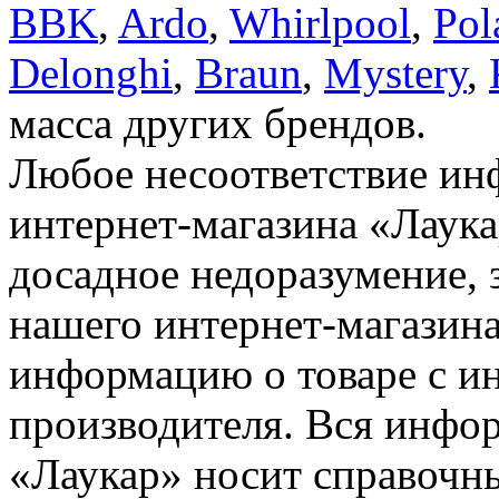
BBK
,
Ardo
,
Whirlpool
,
Pol
Delonghi
,
Braun
,
Mystery
,
масса других брендов.
Любое несоответствие инф
интернет-магазина «Лаука
досадное недоразумение, 
нашего интернет-магазина
информацию о товаре с и
производителя. Вся инфор
«Лаукар» носит справочны