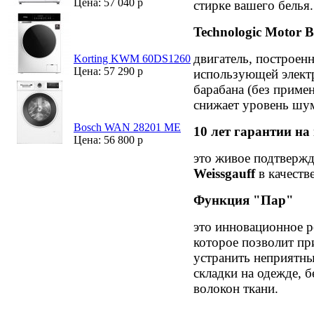
Цена: 57 040 р
стирке вашего белья.
Technologic Motor B
двигатель, построен
Korting KWM 60DS1260
Цена: 57 290 р
использующей элект
барабана (без приме
снижает уровень шум
Bosch WAN 28201 ME
10 лет гарантии на
Цена: 56 800 р
это живое подтвержд
Weissgauff
в качест
Функция "Пар"
это инновационное 
которое позволит пр
устранить неприятны
складки на одежде, 
волокон ткани.