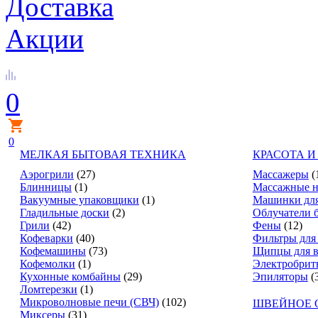
Доставка
Акции
0
0
МЕЛКАЯ БЫТОВАЯ ТЕХНИКА
КРАСОТА И
Аэрогрили
(27)
Массажеры
(
Блинницы
(1)
Массажные н
Вакуумные упаковщики
(1)
Машинки для
Гладильные доски
(2)
Облучатели 
Грили
(42)
Фены
(12)
Кофеварки
(40)
Фильтры для
Кофемашины
(73)
Щипцы для в
Кофемолки
(1)
Электробрит
Кухонные комбайны
(29)
Эпиляторы
(
Ломтерезки
(1)
Микроволновые печи (СВЧ)
(102)
ШВЕЙНОЕ 
Миксеры
(31)