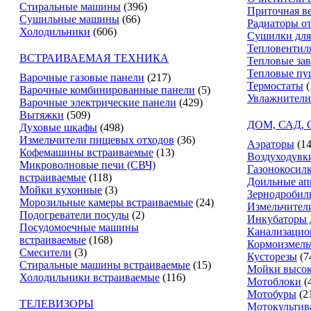
Стиральные машины
(396)
Приточная в
Сушильные машины
(66)
Радиаторы о
Холодильники
(606)
Сушилки для
Тепловентил
ВСТРАИВАЕМАЯ ТЕХНИКА
Тепловые за
Тепловые пу
Варочные газовые панели
(217)
Термостаты
(
Варочные комбинированные панели
(5)
Увлажнители
Варочные электрические панели
(429)
Вытяжки
(509)
ДОМ, САД,
Духовые шкафы
(498)
Измельчители пищевых отходов
(36)
Аэраторы
(14
Кофемашины встраиваемые
(13)
Воздуходувк
Микроволновые печи (СВЧ)
Газонокосил
встраиваемые
(118)
Доильные ап
Мойки кухонные
(3)
Зернодробил
Морозильные камеры встраиваемые
(24)
Измельчители
Подогреватели посуды
(2)
Инкубаторы 
Посудомоечные машины
Канализацио
встраиваемые
(168)
Кормоизмель
Смесители
(3)
Кусторезы
(7
Стиральные машины встраиваемые
(15)
Мойки высок
Холодильники встраиваемые
(116)
Мотоблоки
(
Мотобуры
(2
ТЕЛЕВИЗОРЫ
Мотокультив