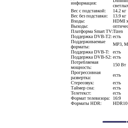
Dimming
информация:
светлых
Вес с подставкой:
14.2 кг
Вес без подставки:
13.9 кг
Входы:
HDMI x2
Выходы:
оптиче
Платформа Smart TV:
Tizen
Поддержка DVB-T2:
есть
Поддерживаемые
MP3, M
форматы:
Поддержка DVB-T:
есть
Поддержка DVB-S2:
есть
Потребляемая
150 Вт
мощность:
Прогрессивная
есть
развертка:
Стереозвук:
есть
Таймер сна:
есть
Телетекст:
есть
Формат телевизора:
16:9
Форматы HDR:
HDR10