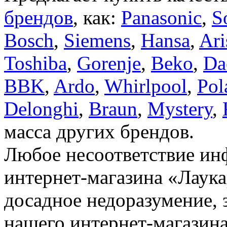
брендов
, как:
Panasonic
,
S
Bosch
,
Siemens
,
Hansa
,
Ari
Toshiba
,
Gorenje
,
Beko
,
Da
BBK
,
Ardo
,
Whirlpool
,
Pol
Delonghi
,
Braun
,
Mystery
,
масса других брендов.
Любое несоответствие инф
интернет-магазина «Лаука
досадное недоразумение, 
нашего интернет-магазина