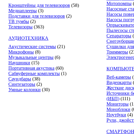
Мотопомпы
Кронштейны для телевизоров
(58)
Насосные ст
Медиаплееры
(3)
Насосы пове
Подставки для телевизоров
(2)
Насосы погр
ТВ тумбы
(2)
Опрыскиват
Телевизоры
(363)
Пылесосы ст
Сепараторы
АУДИОТЕХНИКА
Снегоуборщ
Акустические системы
(21)
Сушилки для
Микрофоны
(8)
Триммеры
(2
Музыкальные центры
(6)
Электрогене
Наушники
(15)
Портативная акустика
(60)
КОМПЬЮТЕ
Сабвуферные комплекты
(1)
Веб-камеры
(
Саундбары
(38)
Видеокарты
Синтезаторы
(2)
Жесткие дис
Умные колонки
(30)
Источники б
(ИБП)
(111)
Мониторы
(1
Моноблоки
(
Ноутбуки
(4)
Рули, джойс
СМАРТФОН