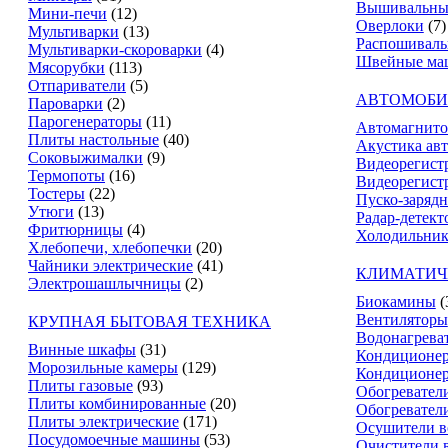
Вышивальны
Мини-печи
(12)
Оверлоки
(7)
Мультиварки
(13)
Распошивал
Мультиварки-скороварки
(4)
Швейные ма
Мясорубки
(113)
Отпариватели
(5)
АВТОМОБИ
Пароварки
(2)
Парогенераторы
(11)
Автомагнит
Плиты настольные
(40)
Акустика ав
Соковыжималки
(9)
Видеорегист
Термопоты
(16)
Видеорегистр
Тостеры
(22)
Пуско-зарядн
Утюги
(13)
Радар-детект
Фритюрницы
(4)
Холодильник
Хлебопечи, хлебопечки
(20)
Чайники электрические
(41)
КЛИМАТИЧ
Электрошашлычницы
(2)
Биокамины
(
Вентиляторы
КРУПНАЯ БЫТОВАЯ ТЕХНИКА
Водонагрева
Винные шкафы
(31)
Кондиционе
Морозильные камеры
(129)
Кондиционе
Плиты газовые
(93)
Обогревател
Плиты комбинированные
(20)
Обогревател
Плиты электрические
(171)
Осушители в
Посудомоечные машины
(53)
Очистители 