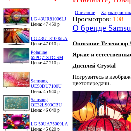
Описание
Характеристи
Просмотров:
108
LG 43UR81006LJ
Цена: 47 450 р
О бренде Sams
LG 43UT81006LA
Описание Телевизор
Цена: 47 010 р
Polarline
Яркие и естественны
65PQ71STC-SM
Цена: 47 210 р
Дисплей Crystal
Погрузитесь в изобра
Samsung
цветопередачи.
UE50DU7100U
Цена: 45 940 р
Samsung
QE32LS03CBU
Цена: 46 040 р
LG 50UA75009LA
Цена: 45 820 р