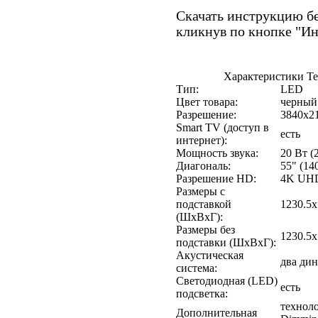
Скачать инструкцию бе
кликнув по кнопке "И
Характеристики Т
Тип:
LED
Цвет товара:
черный
Разрешение:
3840x2
Smart TV (доступ в
есть
интернет):
Мощность звука:
20 Вт (
Диагональ:
55" (14
Разрешение HD:
4K UH
Размеры с
подставкой
1230.5x
(ШxВxГ):
Размеры без
1230.5x
подставки (ШxВxГ):
Акустическая
два ди
система:
Светодиодная (LED)
есть
подсветка:
техноло
Дополнительная