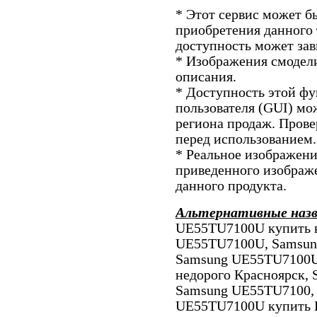
* Этот сервис может б
приобретения данного 
доступность может зав
* Изображения смодел
описания.
* Доступность этой ф
пользователя (GUI) мо
региона продаж. Прове
перед использованием.
* Реальное изображени
приведенного изображ
данного продукта.
Альтернативные наз
UE55TU7100U купить в
UE55TU7100U, Samsun
Samsung UE55TU7100U
недорого Красноярск,
Samsung UE55TU7100,
UE55TU7100U купить 