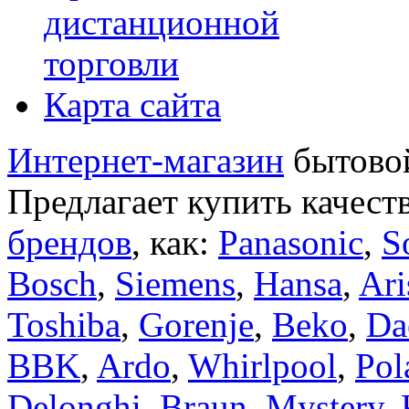
дистанционной
торговли
Карта сайта
Интернет-магазин
бытовой
Предлагает купить качест
брендов
, как:
Panasonic
,
S
Bosch
,
Siemens
,
Hansa
,
Ari
Toshiba
,
Gorenje
,
Beko
,
Da
BBK
,
Ardo
,
Whirlpool
,
Pol
Delonghi
,
Braun
,
Mystery
,