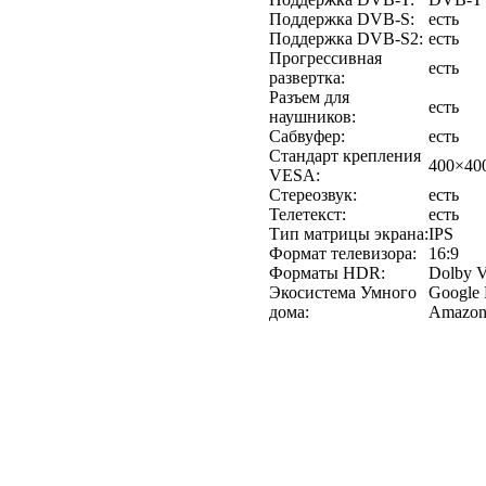
Поддержка DVB-S:
есть
Поддержка DVB-S2:
есть
Прогрессивная
есть
развертка:
Разъем для
есть
наушников:
Сабвуфер:
есть
Стандарт крепления
400×40
VESA:
Стереозвук:
есть
Телетекст:
есть
Тип матрицы экрана:
IPS
Формат телевизора:
16:9
Форматы HDR:
Dolby V
Экосистема Умного
Google 
дома:
Amazon