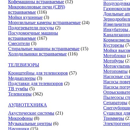
Кофемашины встраиваемые
(12)
Воздуходувк
Микроволновые печи (СВЧ)
Газонокосил
встраиваемые
(116)
Доильные ап
Мойки кухонные
(3)
Зернодробил
Морозильные камеры встраиваемые
(24)
Измельчители
Подогреватели посуды
(2)
Инкубаторы 
Посудомоечные машины
Канализацио
встраиваемые
(167)
Кормоизмель
Смесители
(3)
Кусторезы
(7
Стиральные машины встраиваемые
(15)
Мойки высок
Холодильники встраиваемые
(116)
Мотоблоки
(
Мотобуры
(2
ТЕЛЕВИЗОРЫ
Мотокультив
Мотопомпы
Кронштейны для телевизоров
(57)
Насосные ст
Медиаплееры
(3)
Насосы пове
Подставки для телевизоров
(2)
Насосы погр
ТВ тумбы
(5)
Опрыскиват
Телевизоры
(362)
Пылесосы ст
Сепараторы
АУДИОТЕХНИКА
Снегоуборщ
Акустические системы
(21)
Сушилки для
Микрофоны
(8)
Триммеры
(2
Музыкальные центры
(6)
Электрогене
Наушники
(15)