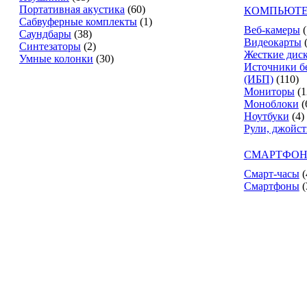
Портативная акустика
(60)
КОМПЬЮТЕ
Сабвуферные комплекты
(1)
Веб-камеры
(
Саундбары
(38)
Видеокарты
Синтезаторы
(2)
Жесткие дис
Умные колонки
(30)
Источники б
(ИБП)
(110)
Мониторы
(1
Моноблоки
(
Ноутбуки
(4)
Рули, джойс
СМАРТФОН
Смарт-часы
(
Смартфоны
(