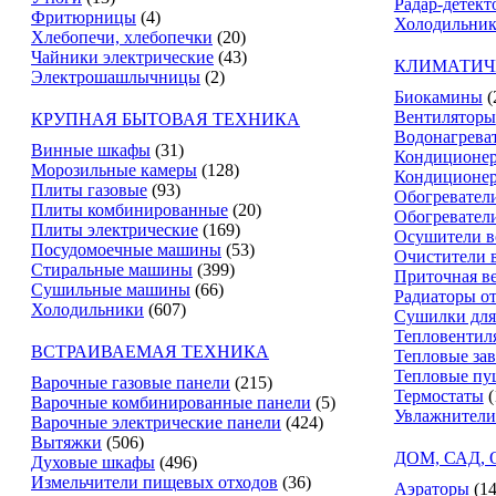
Радар-детект
Фритюрницы
(4)
Холодильник
Хлебопечи, хлебопечки
(20)
Чайники электрические
(43)
КЛИМАТИЧ
Электрошашлычницы
(2)
Биокамины
(
Вентиляторы
КРУПНАЯ БЫТОВАЯ ТЕХНИКА
Водонагрева
Винные шкафы
(31)
Кондиционе
Морозильные камеры
(128)
Кондиционе
Плиты газовые
(93)
Обогревател
Плиты комбинированные
(20)
Обогревател
Плиты электрические
(169)
Осушители в
Посудомоечные машины
(53)
Очистители 
Стиральные машины
(399)
Приточная в
Сушильные машины
(66)
Радиаторы о
Холодильники
(607)
Сушилки для
Тепловентил
ВСТРАИВАЕМАЯ ТЕХНИКА
Тепловые за
Тепловые пу
Варочные газовые панели
(215)
Термостаты
(
Варочные комбинированные панели
(5)
Увлажнители
Варочные электрические панели
(424)
Вытяжки
(506)
ДОМ, САД,
Духовые шкафы
(496)
Измельчители пищевых отходов
(36)
Аэраторы
(14