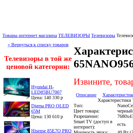
Товары интернет магазина
ТЕЛЕВИЗОРЫ
Телевизоры
Телеви
« Вернуться к списку товаров
Характерис
Телевизоры в той же
65NANO95
ценовой категории:
Извините, това
Hyundai H-
LED85BU7007
Описание
Характеристи
Цена: 140 330 р
Характеристики
Тип:
NanoCe
Digma PRO OLED
Цвет товара:
черный
65M
Разрешение:
7680x4
Цена: 130 610 р
Smart TV (доступ в
есть
интернет):
Hisense 85E7Q PRO
Мощность звука:
40 Вт (2