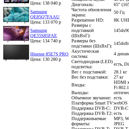
Цена: 138 040 р
Диагональ:
65" (16
Частота обновления
Samsung
50 Гц
экрана:
QE85Q7FAAU
Разрешение HD:
8K UH
Цена: 133 070 р
Размеры с
подставкой
1454x9
Samsung
(ШxВxГ):
QE55S85FAE
Размеры без
Цена: 134 740 р
1454x8
подставки (ШxВxГ):
Акустическая
4 дина
Hisense 85E7S PRO
система:
Цена: 130 280 р
Светодиодная (LED)
есть, D
подсветка:
Вес с подставкой:
28.1 кг
Вес без подставки:
27 кг
HDMI x4
Входы:
Fi 802.1
Выходы:
оптиче
Объемное звучание:
есть
Платформа Smart TV:
webOS
Поддержка DVB-C:
DVB-C
Поддержка DVB-T2:
есть
Поддерживаемые
MP3, W
форматы:
JPEG
Поддержка DVB-T:
DVB-T