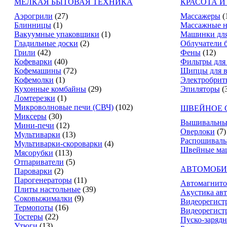
МЕЛКАЯ БЫТОВАЯ ТЕХНИКА
КРАСОТА И
Аэрогрили
(27)
Массажеры
(
Блинницы
(1)
Массажные н
Вакуумные упаковщики
(1)
Машинки для
Гладильные доски
(2)
Облучатели 
Грили
(42)
Фены
(12)
Кофеварки
(40)
Фильтры для
Кофемашины
(72)
Щипцы для в
Кофемолки
(1)
Электробрит
Кухонные комбайны
(29)
Эпиляторы
(
Ломтерезки
(1)
Микроволновые печи (СВЧ)
(102)
ШВЕЙНОЕ 
Миксеры
(30)
Вышивальны
Мини-печи
(12)
Оверлоки
(7)
Мультиварки
(13)
Распошивал
Мультиварки-скороварки
(4)
Швейные ма
Мясорубки
(113)
Отпариватели
(5)
АВТОМОБИ
Пароварки
(2)
Парогенераторы
(11)
Автомагнит
Плиты настольные
(39)
Акустика ав
Соковыжималки
(9)
Видеорегист
Термопоты
(16)
Видеорегистр
Тостеры
(22)
Пуско-зарядн
Утюги
(13)