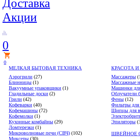
Доставка
Акции
0
0
МЕЛКАЯ БЫТОВАЯ ТЕХНИКА
КРАСОТА И
Аэрогрили
(27)
Массажеры
(
Блинницы
(1)
Массажные н
Вакуумные упаковщики
(1)
Машинки для
Гладильные доски
(2)
Облучатели 
Грили
(42)
Фены
(12)
Кофеварки
(40)
Фильтры для
Кофемашины
(72)
Щипцы для в
Кофемолки
(1)
Электробрит
Кухонные комбайны
(29)
Эпиляторы
(
Ломтерезки
(1)
Микроволновые печи (СВЧ)
(102)
ШВЕЙНОЕ 
Миксеры
(30)