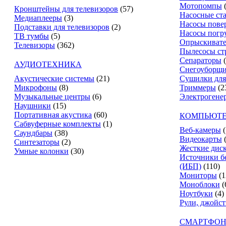
Мотопомпы
Кронштейны для телевизоров
(57)
Насосные ст
Медиаплееры
(3)
Насосы пове
Подставки для телевизоров
(2)
Насосы погр
ТВ тумбы
(5)
Опрыскиват
Телевизоры
(362)
Пылесосы ст
Сепараторы
АУДИОТЕХНИКА
Снегоуборщ
Акустические системы
(21)
Сушилки для
Микрофоны
(8)
Триммеры
(2
Музыкальные центры
(6)
Электрогене
Наушники
(15)
Портативная акустика
(60)
КОМПЬЮТЕ
Сабвуферные комплекты
(1)
Веб-камеры
(
Саундбары
(38)
Видеокарты
Синтезаторы
(2)
Жесткие дис
Умные колонки
(30)
Источники б
(ИБП)
(110)
Мониторы
(1
Моноблоки
(
Ноутбуки
(4)
Рули, джойс
СМАРТФОН