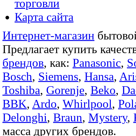
торговли
Карта сайта
Интернет-магазин
бытовой
Предлагает купить качест
брендов
, как:
Panasonic
,
S
Bosch
,
Siemens
,
Hansa
,
Ari
Toshiba
,
Gorenje
,
Beko
,
Da
BBK
,
Ardo
,
Whirlpool
,
Pol
Delonghi
,
Braun
,
Mystery
,
масса других брендов.