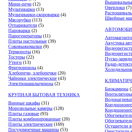
Вышивальны
Мини-печи
(12)
Оверлоки
(7)
Мультиварки
(13)
Распошивал
Мультиварки-скороварки
(4)
Швейные ма
Мясорубки
(113)
Отпариватели
(5)
АВТОМОБИ
Пароварки
(2)
Парогенераторы
(11)
Автомагнит
Плиты настольные
(39)
Акустика ав
Соковыжималки
(9)
Видеорегист
Термопоты
(16)
Видеорегистр
Тостеры
(22)
Пуско-зарядн
Утюги
(13)
Радар-детект
Фритюрницы
(4)
Холодильник
Хлебопечи, хлебопечки
(20)
Чайники электрические
(43)
КЛИМАТИЧ
Электрошашлычницы
(2)
Биокамины
(
Вентиляторы
КРУПНАЯ БЫТОВАЯ ТЕХНИКА
Водонагрева
Винные шкафы
(31)
Кондиционе
Морозильные камеры
(128)
Кондиционе
Плиты газовые
(93)
Обогревател
Плиты комбинированные
(20)
Обогревател
Плиты электрические
(169)
Осушители в
Посудомоечные машины
(53)
Очистители 