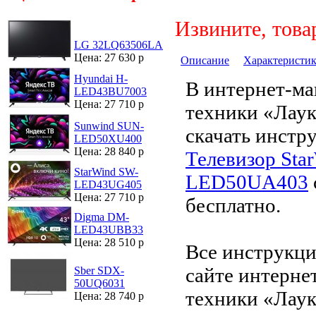
Извините, това
LG 32LQ63506LA
Цена: 27 630 р
Описание
Характеристи
Hyundai H-
В интернет-ма
LED43BU7003
Цена: 27 710 р
техники «Лау
Sunwind SUN-
скачать инстр
LED50XU400
Цена: 28 840 р
Телевизор Sta
StarWind SW-
LED50UA403
LED43UG405
Цена: 27 710 р
бесплатно.
Digma DM-
LED43UBB33
Цена: 28 510 р
Все инструкци
сайте интерне
Sber SDX-
50UQ6031
техники «Лаук
Цена: 28 740 р