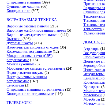
Стиральные машины
(399)
Приточная в
Сушильные машины
(66)
Радиаторы о
Холодильники
(607)
Сушилки для
Тепловентил
ВСТРАИВАЕМАЯ ТЕХНИКА
Тепловые за
Тепловые пу
Варочные газовые панели
(215)
Термостаты
(
Варочные комбинированные панели
(5)
Увлажнители
Варочные электрические панели
(424)
Вытяжки
(506)
ДОМ, САД,
Духовые шкафы
(496)
Измельчители пищевых отходов
(36)
Аэраторы
(14
Кофемашины встраиваемые
(12)
Воздуходувк
Микроволновые печи (СВЧ)
Газонокосил
встраиваемые
(116)
Доильные ап
Мойки кухонные
(3)
Зернодробил
Морозильные камеры встраиваемые
(24)
Измельчители
Подогреватели посуды
(2)
Инкубаторы 
Посудомоечные машины
Канализацио
встраиваемые
(167)
Кормоизмель
Смесители
(3)
Кусторезы
(7
Стиральные машины встраиваемые
(15)
Мойки высок
Холодильники встраиваемые
(116)
Мотоблоки
(
Мотобуры
(2
ТЕЛЕВИЗОРЫ
Мотокультив