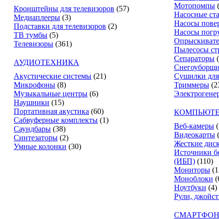
Мотопомпы
Кронштейны для телевизоров
(57)
Насосные ст
Медиаплееры
(3)
Насосы пове
Подставки для телевизоров
(2)
Насосы погр
ТВ тумбы
(5)
Опрыскиват
Телевизоры
(361)
Пылесосы ст
Сепараторы
АУДИОТЕХНИКА
Снегоуборщ
Акустические системы
(21)
Сушилки для
Микрофоны
(8)
Триммеры
(2
Музыкальные центры
(6)
Электрогене
Наушники
(15)
Портативная акустика
(60)
КОМПЬЮТЕ
Сабвуферные комплекты
(1)
Веб-камеры
(
Саундбары
(38)
Видеокарты
Синтезаторы
(2)
Жесткие дис
Умные колонки
(30)
Источники б
(ИБП)
(110)
Мониторы
(1
Моноблоки
(
Ноутбуки
(4)
Рули, джойс
СМАРТФОН