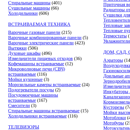
Стиральные машины
(401)
Приточная в
Сушильные машины
(66)
Радиаторы о
Холодильники
(606)
Сушилки для
Тепловентил
ВСТРАИВАЕМАЯ ТЕХНИКА
Тепловые за
Тепловые пу
Варочные газовые панели
(215)
Термостаты
(
Варочные комбинированные панели
(5)
Увлажнители
Варочные электрические панели
(423)
Вытяжки
(506)
ДОМ, САД,
Духовые шкафы
(496)
Измельчители пищевых отходов
(36)
Аэраторы
(14
Кофемашины встраиваемые
(12)
Воздуходувк
Микроволновые печи (СВЧ)
Газонокосил
встраиваемые
(116)
Доильные ап
Мойки кухонные
(3)
Зернодробил
Морозильные камеры встраиваемые
(24)
Измельчители
Подогреватели посуды
(2)
Инкубаторы 
Посудомоечные машины
Канализацио
встраиваемые
(167)
Кормоизмель
Смесители
(3)
Кусторезы
(7
Стиральные машины встраиваемые
(15)
Мойки высок
Холодильники встраиваемые
(116)
Мотоблоки
(
Мотобуры
(2
ТЕЛЕВИЗОРЫ
Мотокультив