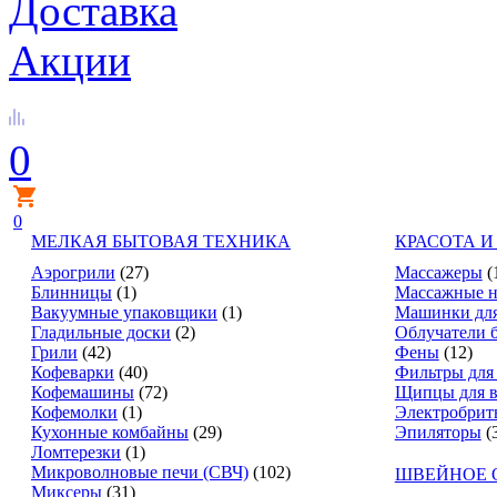
Доставка
Акции
0
0
МЕЛКАЯ БЫТОВАЯ ТЕХНИКА
КРАСОТА И
Аэрогрили
(27)
Массажеры
(
Блинницы
(1)
Массажные н
Вакуумные упаковщики
(1)
Машинки для
Гладильные доски
(2)
Облучатели 
Грили
(42)
Фены
(12)
Кофеварки
(40)
Фильтры для
Кофемашины
(72)
Щипцы для в
Кофемолки
(1)
Электробрит
Кухонные комбайны
(29)
Эпиляторы
(
Ломтерезки
(1)
Микроволновые печи (СВЧ)
(102)
ШВЕЙНОЕ 
Миксеры
(31)