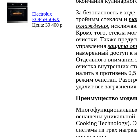
окончания кулинарного
За безопасность в ходе
Electrolux
тройным стеклом и
та
EOF5H50BX
Цена: 39 400 р
охлаждения
, исключаю
Кроме того, стекла мо
очистки. Также предус
управления
защита от
намеренный доступ к 
Отдельного внимания 
очистка внутренних ст
налить в противень 0,5
режим очистки. Разогр
удалит все загрязнени
Преимущество модели
Многофункциональные 
оснащены уникальной 
Cooking Technology). 
система из трех нагре
управления.