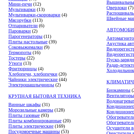
Вышивальны
Мини-печи
(12)
Оверлоки
(7)
Мультиварки
(13)
Распошивал
Мультиварки-скороварки
(4)
Швейные ма
Мясорубки
(113)
Отпариватели
(6)
АВТОМОБИ
Пароварки
(2)
Парогенераторы
(11)
Автомагнит
Плиты настольные
(39)
Акустика ав
Соковыжималки
(9)
Видеорегист
Термопоты
(16)
Видеорегистр
Тостеры
(22)
Пуско-зарядн
Утюги
(13)
Радар-детект
Фритюрницы
(4)
Холодильник
Хлебопечи, хлебопечки
(20)
Чайники электрические
(44)
КЛИМАТИЧ
Электрошашлычницы
(2)
Биокамины
(
Вентиляторы
КРУПНАЯ БЫТОВАЯ ТЕХНИКА
Водонагрева
Винные шкафы
(31)
Кондиционе
Морозильные камеры
(128)
Кондиционе
Плиты газовые
(93)
Обогревател
Плиты комбинированные
(20)
Обогревател
Плиты электрические
(169)
Осушители в
Посудомоечные машины
(53)
Очистители 