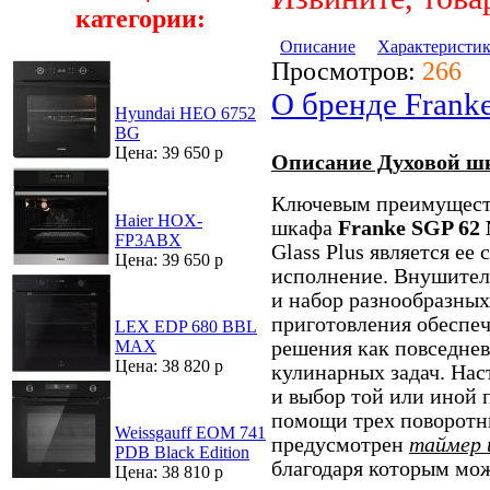
категории:
Описание
Характеристи
Просмотров:
266
О бренде Frank
Hyundai HEO 6752
BG
Цена: 39 650 р
Описание Духовой шк
Ключевым преимуществ
Haier HOX-
шкафа
Franke SGP 62
FP3ABX
Glass Plus является ее
Цена: 39 650 р
исполнение. Внушител
и набор разнообразны
приготовления обеспеч
LEX EDP 680 BBL
решения как повседнев
MAX
Цена: 38 820 р
кулинарных задач. На
и выбор той или иной
помощи трех поворотн
Weissgauff EOM 741
предусмотрен
таймер 
PDB Black Edition
благодаря которым мож
Цена: 38 810 р