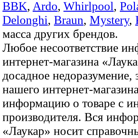
BBK
,
Ardo
,
Whirlpool
,
Pol
Delonghi
,
Braun
,
Mystery
,
масса других брендов.
Любое несоответствие инф
интернет-магазина «Лаука
досадное недоразумение, 
нашего интернет-магазина
информацию о товаре с и
производителя. Вся инфор
«Лаукар» носит справочны