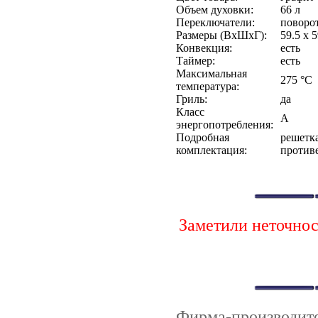
Объем духовки:
66 л
Переключатели:
поворо
Размеры (ВхШхГ):
59.5 x 5
Конвекция:
есть
Таймер:
есть
Максимальная
275 °С
температура:
Гриль:
да
Класс
A
энергопотребления:
Подробная
решетка
комплектация:
против
Заметили неточно
Фирма-производи