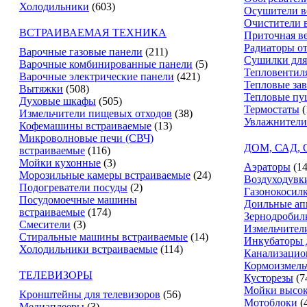
Холодильники
(603)
Осушители в
Очистители 
ВСТРАИВАЕМАЯ ТЕХНИКА
Приточная в
Радиаторы о
Варочные газовые панели
(211)
Сушилки для
Варочные комбинированные панели
(5)
Тепловентил
Варочные электрические панели
(421)
Тепловые за
Вытяжки
(508)
Тепловые пу
Духовые шкафы
(505)
Термостаты
(
Измельчители пищевых отходов
(38)
Увлажнители
Кофемашины встраиваемые
(13)
Микроволновые печи (СВЧ)
ДОМ, САД,
встраиваемые
(116)
Мойки кухонные
(3)
Аэраторы
(14
Морозильные камеры встраиваемые
(24)
Воздуходувк
Подогреватели посуды
(2)
Газонокосил
Посудомоечные машины
Доильные ап
встраиваемые
(174)
Зернодробил
Смесители
(3)
Измельчители
Стиральные машины встраиваемые
(14)
Инкубаторы 
Холодильники встраиваемые
(114)
Канализацио
Кормоизмель
ТЕЛЕВИЗОРЫ
Кусторезы
(7
Мойки высок
Кронштейны для телевизоров
(56)
Мотоблоки
(
Медиаплееры
(3)