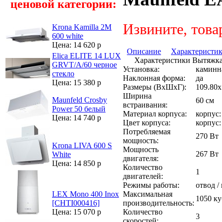
ценовой категории:
Извините, това
Krona Kamilla 2M
600 white
Цена: 14 620 р
Описание
Характеристи
Elica ELITE 14 LUX
Характеристики Вытяжка
GRVT/A/60 черное
Установка:
каминн
стекло
Наклонная форма:
да
Цена: 15 380 р
Размеры (ВхШхГ):
109.80х
Ширина
Maunfeld Crosby
60 см
встраивания:
Power 50 белый
Материал корпуса:
корпус:
Цена: 14 740 р
Цвет корпуса:
корпус:
Потребляемая
270 Вт
мощность:
Krona LIVA 600 S
Мощность
267 Вт
White
двигателя:
Цена: 14 850 р
Количество
1
двигателей:
Режимы работы:
отвод /
Максимальная
LEX Mono 400 Inox
1050 ку
производительность:
[CHTI000416]
Количество
Цена: 15 070 р
3
скоростей: