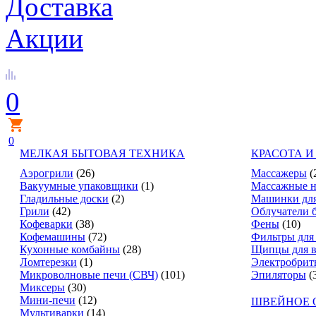
Доставка
Акции
0
0
МЕЛКАЯ БЫТОВАЯ ТЕХНИКА
КРАСОТА И
Аэрогрили
(26)
Массажеры
(
Вакуумные упаковщики
(1)
Массажные н
Гладильные доски
(2)
Машинки для
Грили
(42)
Облучатели 
Кофеварки
(38)
Фены
(10)
Кофемашины
(72)
Фильтры для
Кухонные комбайны
(28)
Щипцы для в
Ломтерезки
(1)
Электробрит
Микроволновые печи (СВЧ)
(101)
Эпиляторы
(
Миксеры
(30)
Мини-печи
(12)
ШВЕЙНОЕ 
Мультиварки
(14)