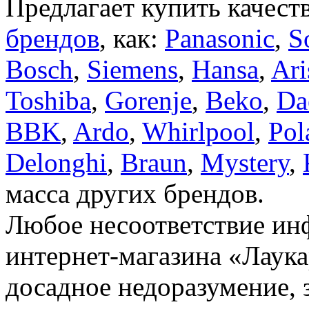
Предлагает купить качест
брендов
, как:
Panasonic
,
S
Bosch
,
Siemens
,
Hansa
,
Ari
Toshiba
,
Gorenje
,
Beko
,
Da
BBK
,
Ardo
,
Whirlpool
,
Pol
Delonghi
,
Braun
,
Mystery
,
масса других брендов.
Любое несоответствие инф
интернет-магазина «Лаука
досадное недоразумение, 