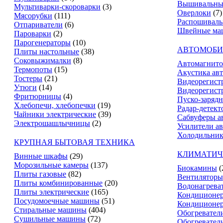
Вышивальны
Мультиварки-скороварки
(3)
Оверлоки
(7)
Мясорубки
(111)
Распошивал
Отпариватели
(6)
Швейные ма
Пароварки
(2)
Парогенераторы
(10)
АВТОМОБИ
Плиты настольные
(38)
Соковыжималки
(8)
Автомагнит
Термопоты
(15)
Акустика ав
Тостеры
(21)
Видеорегист
Утюги
(14)
Видеорегистр
Фритюрницы
(4)
Пуско-зарядн
Хлебопечи, хлебопечки
(19)
Радар-детект
Чайники электрические
(39)
Сабвуферы а
Электрошашлычницы
(2)
Усилители а
Холодильник
КРУПНАЯ БЫТОВАЯ ТЕХНИКА
КЛИМАТИЧ
Винные шкафы
(29)
Морозильные камеры
(137)
Биокамины
(
Плиты газовые
(82)
Вентиляторы
Плиты комбинированные
(20)
Водонагрева
Плиты электрические
(165)
Кондиционе
Посудомоечные машины
(51)
Кондиционе
Стиральные машины
(404)
Обогревател
Сушильные машины
(72)
Обогревател