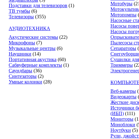
Мотобуры
(2
Подставки для телевизоров
(1)
Мотокультив
ТВ тумбы
(6)
Мотопомпы
Телевизоры
(355)
Насосные ст
Насосы пове
АУДИОТЕХНИКА
Насосы погр
Акустические системы
(22)
Опрыскиват
Микрофоны
(7)
Пылесосы ст
Музыкальные центры
(6)
Сепараторы
Наушники
(14)
Снегоуборщ
Портативная акустика
(60)
Сушилки для
Сабвуферные комплекты
(1)
Триммеры
(2
Саундбары
(36)
Электрогене
Синтезаторы
(2)
Умные колонки
(28)
КОМПЬЮТЕ
Веб-камеры
(
Видеокарты
Жесткие дис
Источники б
(ИБП)
(111)
Мониторы
(1
Моноблоки
(
Ноутбуки
(5)
Рули, джойс