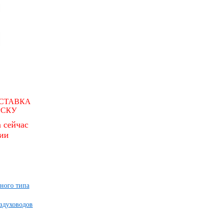
СТАВКА
РСКУ
 сейчас
чии
ного типа
здуховодов