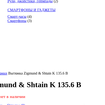
Рули, джойстики, геймпады
(2)
СМАРТФОНЫ И ГАДЖЕТЫ
Смарт-часы
(4)
Смартфоны
(3)
яжки
Вытяжка Zigmund & Shtain K 135.6 B
und & Shtain K 135.6 B
нет в наличии