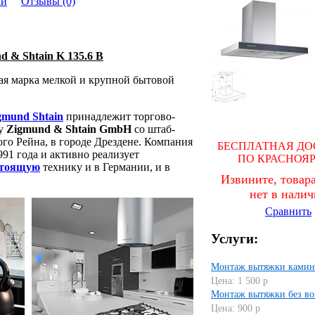
ки
Отзывы (0)
 & Shtain K 135.6 B
я марка мелкой и крупной бытовой
gmund Shtain
принадлежит торгово-
гу
Zigmund & Shtain GmbH
со штаб-
го Рейна, в городе Дрездене. Компания
БЕСПЛАТНАЯ ДО
91 года и активно реализует
ПО КРАСНОЯ
стоящую
технику и в Германии, и в
Извините, товара
нет в нали
Сравнить
Услуги:
Монтаж вытяжки камин
Цена: 1 500 р
Монтаж вытяжки без во
Цена: 900 р