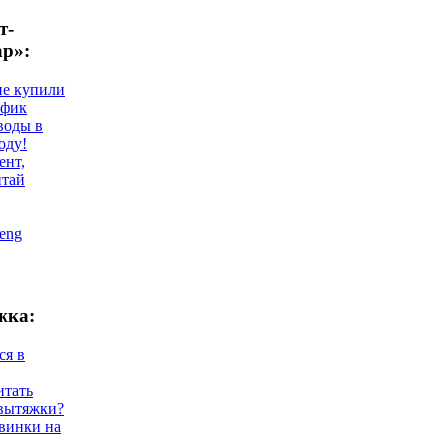
т-
ар»:
не купили
афик
воды в
оду!
ент,
итай
eng
жка:
ся в
итать
 вытяжки?
винки на