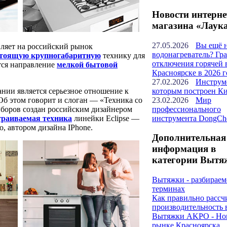
Новости интерне
магазина «Лаук
27.05.2026
Вы ещё 
вляет на российский рынок
водонагреватель? Гр
стоящую крупногабаритную
технику для
отключения горячей 
ется направление
мелкой бытовой
Красноярске в 2026 г
27.02.2026
Инструм
которым построен К
нии является серьезное отношение к
23.02.2026
Мир
б этом говорит и слоган — «Техника со
профессионального
боров создан российским дизайнером
инструмента DongCh
траиваемая техника
линейки Eclipse —
, автором дизайна IPhone.
Дополнительная
информация в
категории Вытя
Вытяжки - разбираем
терминах
Как правильно рассч
производительность
Вытяжки AKPO - Но
рынке Красноярска