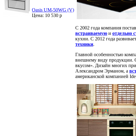
Oasis UM-50WG (V)
Цена: 10 530 р
С 2002 года компания поста
встраиваемую
и
отдельно 
кухни. С 2012 года развива
техники
.
Главной особенностью компа
внешнему виду продукции. О
вкусом». Дизайн многих при
Александром Эрманом, а
вс
американской компанией Ideo