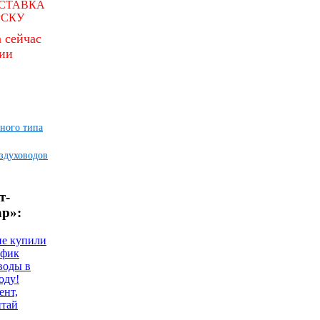
СТАВКА
РСКУ
 сейчас
чии
ного типа
здуховодов
т-
ар»:
не купили
афик
воды в
оду!
ент,
итай