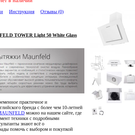
нет в наличии
ки
Инструкция
Отзывы (0)
ELD TOWER Light 50 White Glass
ременное практичное и
лийского бренда с более чем 10-летней
 MAUNFELD
можно на нашем сайте, где
имент техники с подробными
ультанты знают всё о
рады помочь с выбором и покупкой