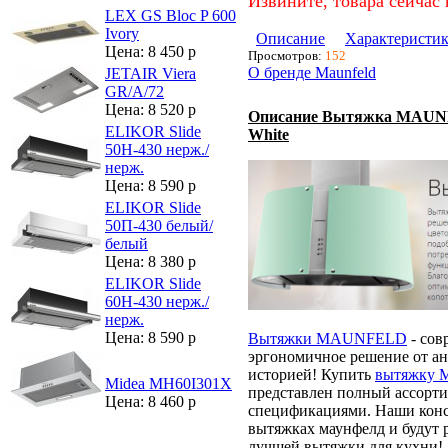
Извините, товара сейчас 
LEX GS Bloc P 600
Ivory
Описание
Характеристи
Цена: 8 450 р
Просмотров:
152
О бренде Maunfeld
JETAIR Viera
GR/A/72
Цена: 8 520 р
Описание Вытяжка MAUNF
ELIKOR Slide
White
50Н-430 нерж./
нерж.
Цена: 8 590 р
ELIKOR Slide
50П-430 белый/
белый
Цена: 8 380 р
ELIKOR Slide
60Н-430 нерж./
нерж.
Цена: 8 590 р
Вытяжки MAUNFELD
- сов
эргономичное решение от анг
историей! Купить
вытяжку
Midea MH60I301X
представлен полный ассорт
Цена: 8 460 р
спецификациями. Наши конс
вытяжках маунфелд и будут 
лучшей вытяжки для кухни!