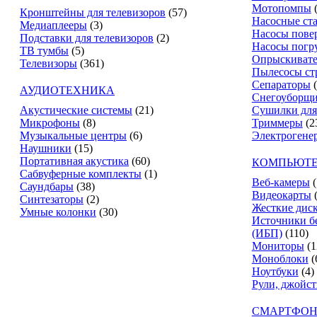
Мотопомпы
Кронштейны для телевизоров
(57)
Насосные ст
Медиаплееры
(3)
Насосы пове
Подставки для телевизоров
(2)
Насосы погр
ТВ тумбы
(5)
Опрыскиват
Телевизоры
(361)
Пылесосы ст
Сепараторы
АУДИОТЕХНИКА
Снегоуборщ
Акустические системы
(21)
Сушилки для
Микрофоны
(8)
Триммеры
(2
Музыкальные центры
(6)
Электрогене
Наушники
(15)
Портативная акустика
(60)
КОМПЬЮТЕ
Сабвуферные комплекты
(1)
Веб-камеры
(
Саундбары
(38)
Видеокарты
Синтезаторы
(2)
Жесткие дис
Умные колонки
(30)
Источники б
(ИБП)
(110)
Мониторы
(1
Моноблоки
(
Ноутбуки
(4)
Рули, джойс
СМАРТФОН