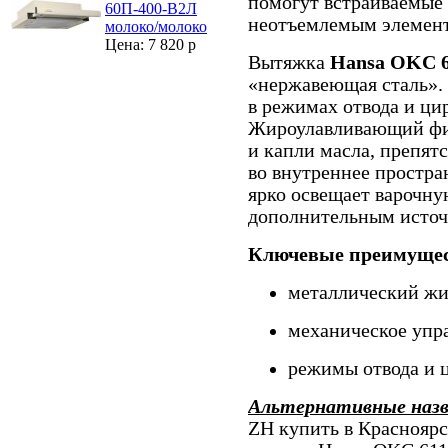
помогут встраиваемые 
60П-400-В2Л
неотъемлемым элемент
молоко/молоко
Цена: 7 820 р
Вытяжка
Hansa OKC 
«нержавеющая сталь».
в режимах отвода и ци
Жироулавливающий фи
и капли масла, препят
во внутреннее простра
ярко освещает варочну
дополнительным источ
Ключевые преимущес
металлический ж
механическое упр
режимы отвода и 
Альтернативные наз
ZH купить в Красноярс