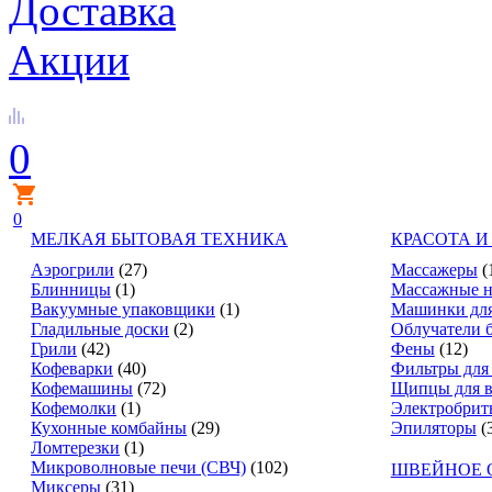
Доставка
Акции
0
0
МЕЛКАЯ БЫТОВАЯ ТЕХНИКА
КРАСОТА И
Аэрогрили
(27)
Массажеры
(
Блинницы
(1)
Массажные н
Вакуумные упаковщики
(1)
Машинки для
Гладильные доски
(2)
Облучатели 
Грили
(42)
Фены
(12)
Кофеварки
(40)
Фильтры для
Кофемашины
(72)
Щипцы для в
Кофемолки
(1)
Электробрит
Кухонные комбайны
(29)
Эпиляторы
(
Ломтерезки
(1)
Микроволновые печи (СВЧ)
(102)
ШВЕЙНОЕ 
Миксеры
(31)