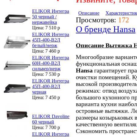
ELIKOR Интегра
Описание
Характеристи
50 черный /
Просмотров:
172
нержавейка
О бренде Hansa
Цена: 7 510 р
ELIKOR Интегра
45П-400-В2Л
Описание Вытяжка H
белый/нерж
Цена: 7 460 р
Многообразие варианто
ELIKOR Интегра
функциональная оснащ
60Н-400-В2Л
сильвер/нерж
Hansa
гарантирует пр
Цена: 7 530 р
очистки помещений. К
ELIKOR Интегра
высокой производитель
45П-400-В2Л
режимах: отвод воздух
черная
большого кухонного п
Цена: 7 450 р
варианта кухни наибол
островные вытяжки. Л
ELIKOR Davoline
размеры козырьковых 
60 черный
качественную вентиля
Цена: 7 700 р
Сэкономить пространст
ELIKOR Интегра