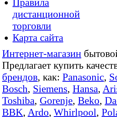
Правила
дистанционной
торговли
Карта сайта
Интернет-магазин
бытовой
Предлагает купить качест
брендов
, как:
Panasonic
,
S
Bosch
,
Siemens
,
Hansa
,
Ari
Toshiba
,
Gorenje
,
Beko
,
Da
BBK
,
Ardo
,
Whirlpool
,
Pol