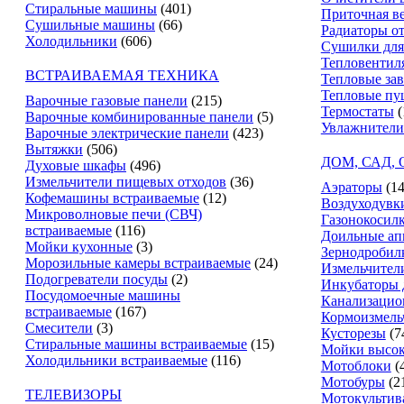
Стиральные машины
(401)
Приточная в
Сушильные машины
(66)
Радиаторы о
Холодильники
(606)
Сушилки для
Тепловентил
ВСТРАИВАЕМАЯ ТЕХНИКА
Тепловые за
Тепловые пу
Варочные газовые панели
(215)
Термостаты
(
Варочные комбинированные панели
(5)
Увлажнители
Варочные электрические панели
(423)
Вытяжки
(506)
ДОМ, САД,
Духовые шкафы
(496)
Измельчители пищевых отходов
(36)
Аэраторы
(14
Кофемашины встраиваемые
(12)
Воздуходувк
Микроволновые печи (СВЧ)
Газонокосил
встраиваемые
(116)
Доильные ап
Мойки кухонные
(3)
Зернодробил
Морозильные камеры встраиваемые
(24)
Измельчители
Подогреватели посуды
(2)
Инкубаторы 
Посудомоечные машины
Канализацио
встраиваемые
(167)
Кормоизмель
Смесители
(3)
Кусторезы
(7
Стиральные машины встраиваемые
(15)
Мойки высок
Холодильники встраиваемые
(116)
Мотоблоки
(
Мотобуры
(2
ТЕЛЕВИЗОРЫ
Мотокультив