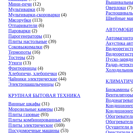
Вышивальны
Мини-печи
(12)
Оверлоки
(7)
Мультиварки
(13)
Распошивал
Мультиварки-скороварки
(4)
Швейные ма
Мясорубки
(113)
Отпариватели
(6)
АВТОМОБИ
Пароварки
(2)
Парогенераторы
(11)
Автомагнит
Плиты настольные
(39)
Акустика ав
Соковыжималки
(9)
Видеорегист
Термопоты
(16)
Видеорегистр
Тостеры
(22)
Пуско-зарядн
Утюги
(13)
Радар-детект
Фритюрницы
(4)
Холодильник
Хлебопечи, хлебопечки
(20)
Чайники электрические
(44)
КЛИМАТИЧ
Электрошашлычницы
(2)
Биокамины
(
Вентиляторы
КРУПНАЯ БЫТОВАЯ ТЕХНИКА
Водонагрева
Винные шкафы
(31)
Кондиционе
Морозильные камеры
(128)
Кондиционе
Плиты газовые
(93)
Обогревател
Плиты комбинированные
(20)
Обогревател
Плиты электрические
(169)
Осушители в
Посудомоечные машины
(53)
Очистители 