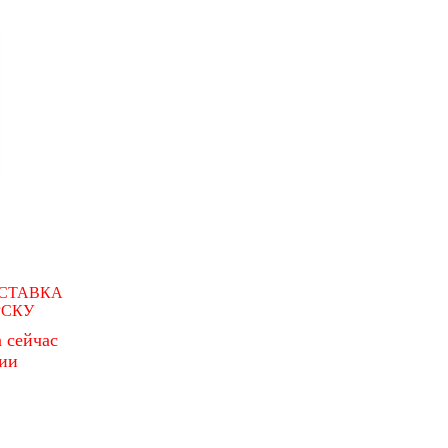
СТАВКА
РСКУ
 сейчас
чии