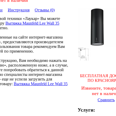
нет в наличии
ки
Инструкция
Отзывы (0)
овой техники «Лаукар» Вы можете
ару
Вытяжка Maunfeld Lee Wall 35
атно.
ленные на сайте интернет-магазина
, предоставляются производителем
пользования товара рекомендуем Вам
ей по применению.
нструкцию, Вам необходимо нажать на
ию», расположенную ниже, а в случае,
те попробовать обратиться к данной
но специалисты интернет-магазина
БЕСПЛАТНАЯ ДО
 еще не успели загрузить для
ПО КРАСНОЯ
товару:
Вытяжка Maunfeld Lee Wall 35
Извините, товара
нет в нали
Сравнить
Услуги: