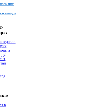
ного типа
здуховодов
т-
ар»:
не купили
афик
воды в
оду!
ент,
итай
eng
жка:
ся в