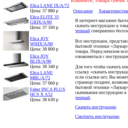
Извините, товара сейчас 
Elica LANE IX/A/72
Цена: 37 880 р
Описание
Характеристи
Elica ELITE 35
В интернет-магазине быт
GRIX/A/90
скачать инструкцию к тов
Цена: 37 160 р
черный
совершенно беспл
Elica JOY
Все инструкции, представ
WHIX/A/90
бытовой техники «Лаукар»
Цена: 38 800 р
товара. Перед началом ис
Elica JOY
ознакомиться с инструкци
BLIX/A/90
Цена: 38 340 р
Для того чтобы скачать и
ссылку «скачать инструкц
Elica LANE
если ссылки нет, Вы може
MBL/A/72
странице позднее, возмож
Цена: 37 060 р
бытовой техники «Лаукар»
Faber INCA PLUS
скачивания инструкцию к 
HCS X A52
черный
.
Цена: 38 630 р
Скачать инструкцию
Смотреть инструкцию