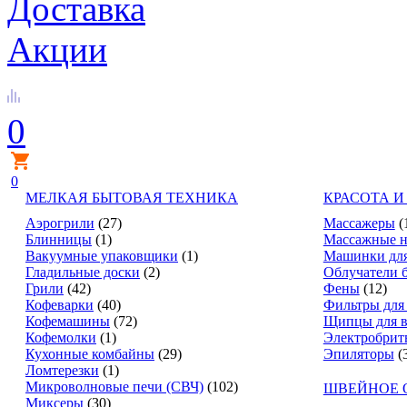
Доставка
Акции
0
0
МЕЛКАЯ БЫТОВАЯ ТЕХНИКА
КРАСОТА И
Аэрогрили
(27)
Массажеры
(
Блинницы
(1)
Массажные н
Вакуумные упаковщики
(1)
Машинки для
Гладильные доски
(2)
Облучатели 
Грили
(42)
Фены
(12)
Кофеварки
(40)
Фильтры для
Кофемашины
(72)
Щипцы для в
Кофемолки
(1)
Электробрит
Кухонные комбайны
(29)
Эпиляторы
(
Ломтерезки
(1)
Микроволновые печи (СВЧ)
(102)
ШВЕЙНОЕ 
Миксеры
(30)