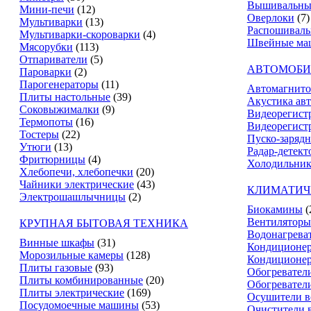
Вышивальны
Мини-печи
(12)
Оверлоки
(7)
Мультиварки
(13)
Распошивал
Мультиварки-скороварки
(4)
Швейные ма
Мясорубки
(113)
Отпариватели
(5)
АВТОМОБИ
Пароварки
(2)
Парогенераторы
(11)
Автомагнит
Плиты настольные
(39)
Акустика ав
Соковыжималки
(9)
Видеорегист
Термопоты
(16)
Видеорегистр
Тостеры
(22)
Пуско-зарядн
Утюги
(13)
Радар-детект
Фритюрницы
(4)
Холодильник
Хлебопечи, хлебопечки
(20)
Чайники электрические
(43)
КЛИМАТИЧ
Электрошашлычницы
(2)
Биокамины
(
Вентиляторы
КРУПНАЯ БЫТОВАЯ ТЕХНИКА
Водонагрева
Винные шкафы
(31)
Кондиционе
Морозильные камеры
(128)
Кондиционе
Плиты газовые
(93)
Обогревател
Плиты комбинированные
(20)
Обогревател
Плиты электрические
(169)
Осушители в
Посудомоечные машины
(53)
Очистители 