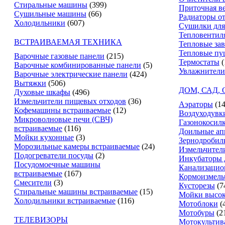
Стиральные машины
(399)
Приточная в
Сушильные машины
(66)
Радиаторы о
Холодильники
(607)
Сушилки для
Тепловентил
ВСТРАИВАЕМАЯ ТЕХНИКА
Тепловые за
Тепловые пу
Варочные газовые панели
(215)
Термостаты
(
Варочные комбинированные панели
(5)
Увлажнители
Варочные электрические панели
(424)
Вытяжки
(506)
ДОМ, САД,
Духовые шкафы
(496)
Измельчители пищевых отходов
(36)
Аэраторы
(14
Кофемашины встраиваемые
(12)
Воздуходувк
Микроволновые печи (СВЧ)
Газонокосил
встраиваемые
(116)
Доильные ап
Мойки кухонные
(3)
Зернодробил
Морозильные камеры встраиваемые
(24)
Измельчители
Подогреватели посуды
(2)
Инкубаторы 
Посудомоечные машины
Канализацио
встраиваемые
(167)
Кормоизмель
Смесители
(3)
Кусторезы
(7
Стиральные машины встраиваемые
(15)
Мойки высок
Холодильники встраиваемые
(116)
Мотоблоки
(
Мотобуры
(2
ТЕЛЕВИЗОРЫ
Мотокультив