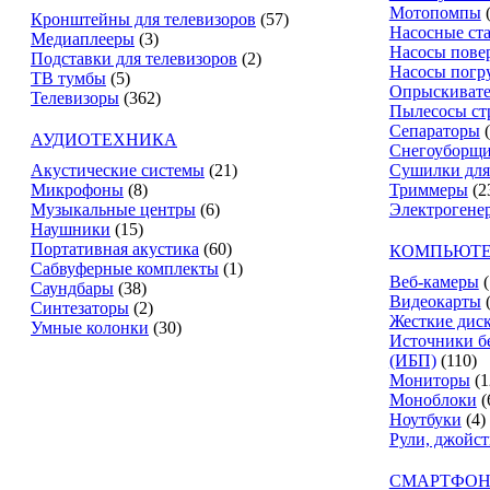
Мотопомпы
Кронштейны для телевизоров
(57)
Насосные ст
Медиаплееры
(3)
Насосы пове
Подставки для телевизоров
(2)
Насосы погр
ТВ тумбы
(5)
Опрыскиват
Телевизоры
(362)
Пылесосы ст
Сепараторы
АУДИОТЕХНИКА
Снегоуборщ
Акустические системы
(21)
Сушилки для
Микрофоны
(8)
Триммеры
(2
Музыкальные центры
(6)
Электрогене
Наушники
(15)
Портативная акустика
(60)
КОМПЬЮТЕ
Сабвуферные комплекты
(1)
Веб-камеры
(
Саундбары
(38)
Видеокарты
Синтезаторы
(2)
Жесткие дис
Умные колонки
(30)
Источники б
(ИБП)
(110)
Мониторы
(1
Моноблоки
(
Ноутбуки
(4)
Рули, джойс
СМАРТФОН