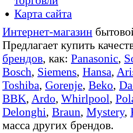
торговли
Карта сайта
Интернет-магазин
бытовой
Предлагает купить качест
брендов
, как:
Panasonic
,
S
Bosch
,
Siemens
,
Hansa
,
Ari
Toshiba
,
Gorenje
,
Beko
,
Da
BBK
,
Ardo
,
Whirlpool
,
Pol
Delonghi
,
Braun
,
Mystery
,
масса других брендов.