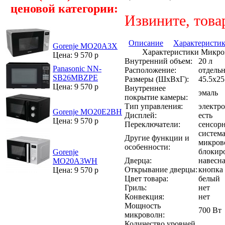
ценовой категории:
Извините, това
Описание
Характеристи
Gorenje MO20A3X
Характеристики Микро
Цена: 9 570 р
Внутренний объем:
20 л
Panasonic NN-
Расположение:
отдельн
SB26MBZPE
Размеры (ШхВхГ):
45.5x25
Цена: 9 570 р
Внутреннее
эмаль
покрытие камеры:
Тип управления:
электр
Gorenje MO20E2BH
Дисплей:
есть
Цена: 9 570 р
Переключатели:
сенсор
систем
Другие функции и
микрово
особенности:
блокиро
Gorenje
Дверца:
навесн
MO20A3WH
Открывание дверцы:
кнопка
Цена: 9 570 р
Цвет товара:
белый
Гриль:
нет
Конвекция:
нет
Мощность
700 Вт
микроволн:
Количество уровней