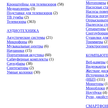
Мотопомпы
Кронштейны для телевизоров
(58)
Насосные ст
Медиаплееры
(3)
Насосы пове
Подставки для телевизоров
(2)
Насосы погр
ТВ тумбы
(2)
Опрыскиват
Телевизоры
(363)
Пылесосы ст
Сепараторы
АУДИОТЕХНИКА
Снегоуборщ
Акустические системы
(21)
Сушилки для
Микрофоны
(8)
Триммеры
(2
Музыкальные центры
(6)
Электрогене
Наушники
(15)
Портативная акустика
(60)
КОМПЬЮТЕ
Сабвуферные комплекты
(1)
Веб-камеры
(
Саундбары
(38)
Видеокарты
Синтезаторы
(2)
Жесткие дис
Умные колонки
(30)
Источники б
(ИБП)
(111)
Мониторы
(1
Моноблоки
(
Ноутбуки
(4)
Рули, джойс
СМАРТФОН