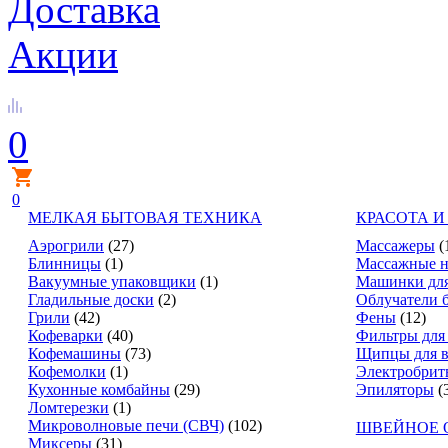
Доставка
Акции
0
0
МЕЛКАЯ БЫТОВАЯ ТЕХНИКА
КРАСОТА И
Аэрогрили
(27)
Массажеры
(
Блинницы
(1)
Массажные н
Вакуумные упаковщики
(1)
Машинки для
Гладильные доски
(2)
Облучатели 
Грили
(42)
Фены
(12)
Кофеварки
(40)
Фильтры для
Кофемашины
(73)
Щипцы для в
Кофемолки
(1)
Электробрит
Кухонные комбайны
(29)
Эпиляторы
(
Ломтерезки
(1)
Микроволновые печи (СВЧ)
(102)
ШВЕЙНОЕ 
Миксеры
(31)