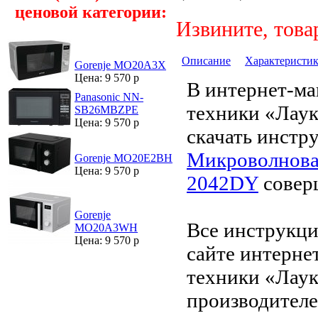
ценовой категории:
Извините, това
Описание
Характеристи
Gorenje MO20A3X
Цена: 9 570 р
В интернет-ма
Panasonic NN-
техники «Лау
SB26MBZPE
Цена: 9 570 р
скачать инстр
Микроволнова
Gorenje MO20E2BH
Цена: 9 570 р
2042DY
совер
Gorenje
Все инструкци
MO20A3WH
Цена: 9 570 р
сайте интерне
техники «Лаук
производителе