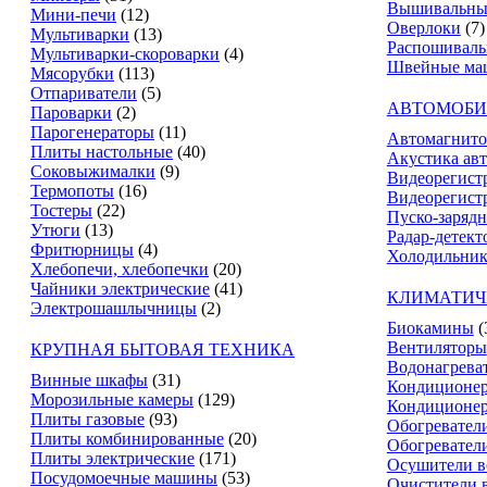
Вышивальны
Мини-печи
(12)
Оверлоки
(7)
Мультиварки
(13)
Распошивал
Мультиварки-скороварки
(4)
Швейные ма
Мясорубки
(113)
Отпариватели
(5)
АВТОМОБИ
Пароварки
(2)
Парогенераторы
(11)
Автомагнит
Плиты настольные
(40)
Акустика ав
Соковыжималки
(9)
Видеорегист
Термопоты
(16)
Видеорегистр
Тостеры
(22)
Пуско-зарядн
Утюги
(13)
Радар-детект
Фритюрницы
(4)
Холодильник
Хлебопечи, хлебопечки
(20)
Чайники электрические
(41)
КЛИМАТИЧ
Электрошашлычницы
(2)
Биокамины
(
Вентиляторы
КРУПНАЯ БЫТОВАЯ ТЕХНИКА
Водонагрева
Винные шкафы
(31)
Кондиционе
Морозильные камеры
(129)
Кондиционе
Плиты газовые
(93)
Обогревател
Плиты комбинированные
(20)
Обогревател
Плиты электрические
(171)
Осушители в
Посудомоечные машины
(53)
Очистители 