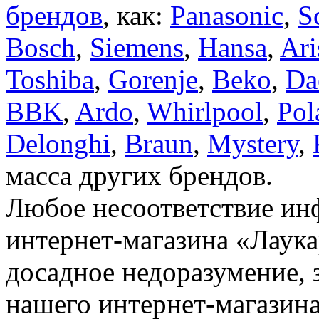
брендов
, как:
Panasonic
,
S
Bosch
,
Siemens
,
Hansa
,
Ari
Toshiba
,
Gorenje
,
Beko
,
Da
BBK
,
Ardo
,
Whirlpool
,
Pol
Delonghi
,
Braun
,
Mystery
,
масса других брендов.
Любое несоответствие инф
интернет-магазина «Лаука
досадное недоразумение, 
нашего интернет-магазина