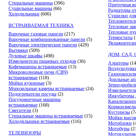
Стиральные машины
(396)
Приточная в
Сушильные машины
(66)
Радиаторы о
Холодильники
(606)
Сушилки для
Тепловентил
ВСТРАИВАЕМАЯ ТЕХНИКА
Тепловые за
Тепловые пу
Варочные газовые панели
(217)
Термостаты
(
Варочные комбинированные панели
(5)
Увлажнители
Варочные электрические панели
(429)
Вытяжки
(509)
ДОМ, САД,
Духовые шкафы
(498)
Измельчители пищевых отходов
(36)
Аэраторы
(14
Кофемашины встраиваемые
(13)
Воздуходувк
Микроволновые печи (СВЧ)
Газонокосил
встраиваемые
(118)
Доильные ап
Мойки кухонные
(3)
Зернодробил
Морозильные камеры встраиваемые
(24)
Измельчители
Подогреватели посуды
(2)
Инкубаторы 
Посудомоечные машины
Канализацио
встраиваемые
(168)
Кормоизмель
Смесители
(3)
Кусторезы
(7
Стиральные машины встраиваемые
(15)
Мойки высок
Холодильники встраиваемые
(116)
Мотоблоки
(
Мотобуры
(2
ТЕЛЕВИЗОРЫ
Мотокультив