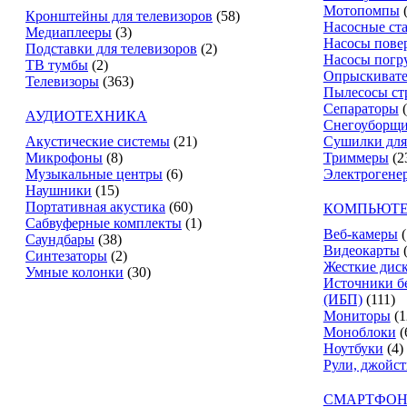
Мотопомпы
Кронштейны для телевизоров
(58)
Насосные ст
Медиаплееры
(3)
Насосы пове
Подставки для телевизоров
(2)
Насосы погр
ТВ тумбы
(2)
Опрыскиват
Телевизоры
(363)
Пылесосы ст
Сепараторы
АУДИОТЕХНИКА
Снегоуборщ
Акустические системы
(21)
Сушилки для
Микрофоны
(8)
Триммеры
(2
Музыкальные центры
(6)
Электрогене
Наушники
(15)
Портативная акустика
(60)
КОМПЬЮТЕ
Сабвуферные комплекты
(1)
Веб-камеры
(
Саундбары
(38)
Видеокарты
Синтезаторы
(2)
Жесткие дис
Умные колонки
(30)
Источники б
(ИБП)
(111)
Мониторы
(1
Моноблоки
(
Ноутбуки
(4)
Рули, джойс
СМАРТФОН