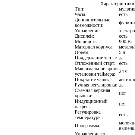
Характеристики
Тип:
мульти
Часы:
есть
Дополнительные
функци
возможности:
Управление:
электр
Дисплей:
есть
Мощность:
900 Вт
Материал корпуса:
металл/
Объем:
5 л
Поддержание тепла:
да
Отложенный старт:
есть
Максимальное время
24 ч
установки таймера:
Покрытие чаши:
антипр
Ручная регулировка:
да
Съемная верхняя
нет
крышка:
Индукционный
нет
нагрев:
Регулировка
есть
температуры:
молочна
Программы:
выпечка
Управление со