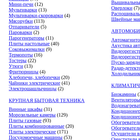
Вышивальны
Мини-печи
(12)
Оверлоки
(7)
Мультиварки
(13)
Распошивал
Мультиварки-скороварки
(4)
Швейные ма
Мясорубки
(113)
Отпариватели
(5)
АВТОМОБИ
Пароварки
(2)
Парогенераторы
(11)
Автомагнит
Плиты настольные
(40)
Акустика ав
Соковыжималки
(9)
Видеорегист
Термопоты
(16)
Видеорегистр
Тостеры
(22)
Пуско-зарядн
Утюги
(13)
Радар-детект
Фритюрницы
(4)
Холодильник
Хлебопечи, хлебопечки
(20)
Чайники электрические
(41)
КЛИМАТИЧ
Электрошашлычницы
(2)
Биокамины
(
Вентиляторы
КРУПНАЯ БЫТОВАЯ ТЕХНИКА
Водонагрева
Винные шкафы
(31)
Кондиционе
Морозильные камеры
(129)
Кондиционе
Плиты газовые
(93)
Обогревател
Плиты комбинированные
(20)
Обогревател
Плиты электрические
(171)
Осушители в
Посудомоечные машины
(53)
Очистители 