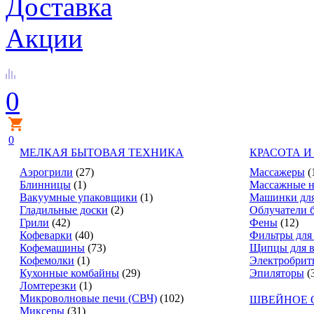
Доставка
Акции
0
0
МЕЛКАЯ БЫТОВАЯ ТЕХНИКА
КРАСОТА И
Аэрогрили
(27)
Массажеры
(
Блинницы
(1)
Массажные н
Вакуумные упаковщики
(1)
Машинки для
Гладильные доски
(2)
Облучатели 
Грили
(42)
Фены
(12)
Кофеварки
(40)
Фильтры для
Кофемашины
(73)
Щипцы для в
Кофемолки
(1)
Электробрит
Кухонные комбайны
(29)
Эпиляторы
(
Ломтерезки
(1)
Микроволновые печи (СВЧ)
(102)
ШВЕЙНОЕ 
Миксеры
(31)