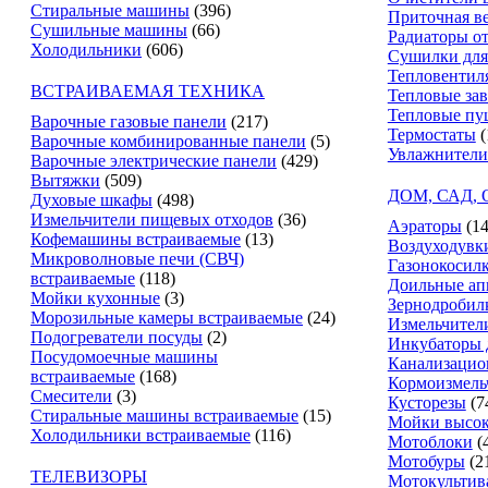
Стиральные машины
(396)
Приточная в
Сушильные машины
(66)
Радиаторы о
Холодильники
(606)
Сушилки для
Тепловентил
ВСТРАИВАЕМАЯ ТЕХНИКА
Тепловые за
Тепловые пу
Варочные газовые панели
(217)
Термостаты
(
Варочные комбинированные панели
(5)
Увлажнители
Варочные электрические панели
(429)
Вытяжки
(509)
ДОМ, САД,
Духовые шкафы
(498)
Измельчители пищевых отходов
(36)
Аэраторы
(14
Кофемашины встраиваемые
(13)
Воздуходувк
Микроволновые печи (СВЧ)
Газонокосил
встраиваемые
(118)
Доильные ап
Мойки кухонные
(3)
Зернодробил
Морозильные камеры встраиваемые
(24)
Измельчители
Подогреватели посуды
(2)
Инкубаторы 
Посудомоечные машины
Канализацио
встраиваемые
(168)
Кормоизмель
Смесители
(3)
Кусторезы
(7
Стиральные машины встраиваемые
(15)
Мойки высок
Холодильники встраиваемые
(116)
Мотоблоки
(
Мотобуры
(2
ТЕЛЕВИЗОРЫ
Мотокультив