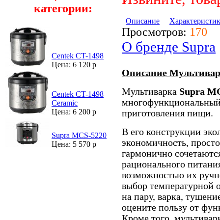
категории:
Описание
Характеристи
Просмотров:
170
О бренде Supra
Centek CT-1498
Цена: 6 120 р
Описание Мультивар
Мультиварка
Supra M
Centek CT-1498
многофункциональный 
Ceramic
Цена: 6 200 р
приготовления пищи.
В его конструкции эко
Supra MCS-5220
экономичность, просто
Цена: 5 570 р
гармонично сочетаются
рационального питания
возможностью их ручн
выбор температурной 
на пару, варка, тушени
оцените пользу от фу
Кроме того, мультивар