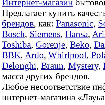
Интернет-магазин
бытовой
Предлагает купить качест
брендов
, как:
Panasonic
,
S
Bosch
,
Siemens
,
Hansa
,
Ari
Toshiba
,
Gorenje
,
Beko
,
Da
BBK
,
Ardo
,
Whirlpool
,
Pol
Delonghi
,
Braun
,
Mystery
,
масса других брендов.
Любое несоответствие инф
интернет-магазина «Лаука