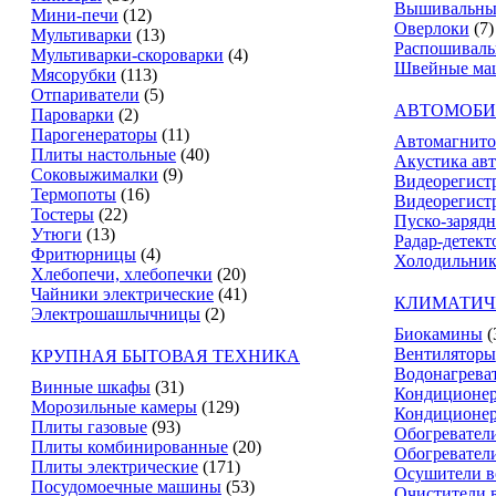
Вышивальны
Мини-печи
(12)
Оверлоки
(7)
Мультиварки
(13)
Распошивал
Мультиварки-скороварки
(4)
Швейные ма
Мясорубки
(113)
Отпариватели
(5)
АВТОМОБИ
Пароварки
(2)
Парогенераторы
(11)
Автомагнит
Плиты настольные
(40)
Акустика ав
Соковыжималки
(9)
Видеорегист
Термопоты
(16)
Видеорегистр
Тостеры
(22)
Пуско-зарядн
Утюги
(13)
Радар-детект
Фритюрницы
(4)
Холодильник
Хлебопечи, хлебопечки
(20)
Чайники электрические
(41)
КЛИМАТИЧ
Электрошашлычницы
(2)
Биокамины
(
Вентиляторы
КРУПНАЯ БЫТОВАЯ ТЕХНИКА
Водонагрева
Винные шкафы
(31)
Кондиционе
Морозильные камеры
(129)
Кондиционе
Плиты газовые
(93)
Обогревател
Плиты комбинированные
(20)
Обогревател
Плиты электрические
(171)
Осушители в
Посудомоечные машины
(53)
Очистители 