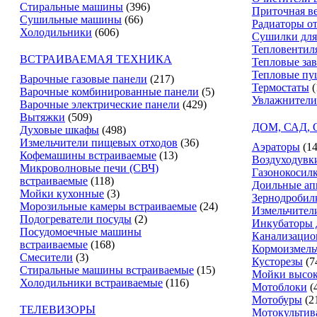
Стиральные машины
(396)
Приточная в
Сушильные машины
(66)
Радиаторы о
Холодильники
(606)
Сушилки для
Тепловентил
ВСТРАИВАЕМАЯ ТЕХНИКА
Тепловые за
Тепловые пу
Варочные газовые панели
(217)
Термостаты
(
Варочные комбинированные панели
(5)
Увлажнители
Варочные электрические панели
(429)
Вытяжки
(509)
ДОМ, САД,
Духовые шкафы
(498)
Измельчители пищевых отходов
(36)
Аэраторы
(14
Кофемашины встраиваемые
(13)
Воздуходувк
Микроволновые печи (СВЧ)
Газонокосил
встраиваемые
(118)
Доильные ап
Мойки кухонные
(3)
Зернодробил
Морозильные камеры встраиваемые
(24)
Измельчители
Подогреватели посуды
(2)
Инкубаторы 
Посудомоечные машины
Канализацио
встраиваемые
(168)
Кормоизмель
Смесители
(3)
Кусторезы
(7
Стиральные машины встраиваемые
(15)
Мойки высок
Холодильники встраиваемые
(116)
Мотоблоки
(
Мотобуры
(2
ТЕЛЕВИЗОРЫ
Мотокультив