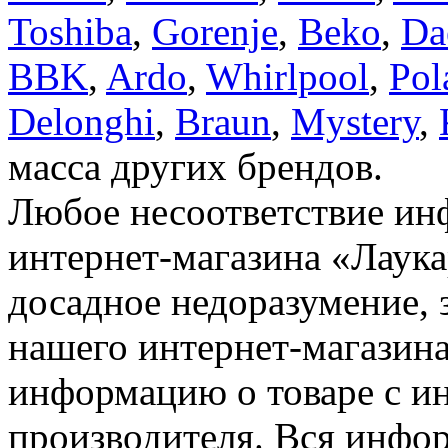
Toshiba
,
Gorenje
,
Beko
,
Da
BBK
,
Ardo
,
Whirlpool
,
Pol
Delonghi
,
Braun
,
Mystery
,
масса других брендов.
Любое несоответствие инф
интернет-магазина «Лаука
досадное недоразумение, 
нашего интернет-магазина
информацию о товаре с и
производителя. Вся инфор