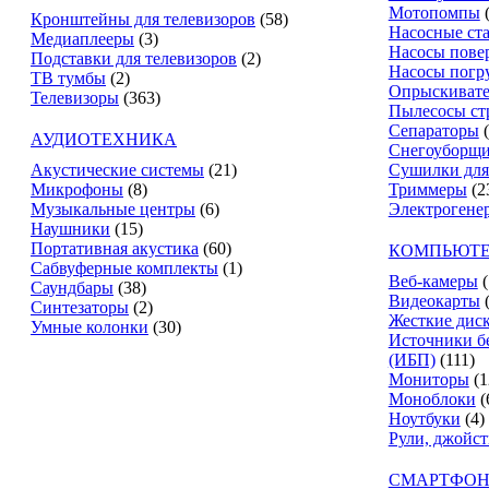
Мотопомпы
Кронштейны для телевизоров
(58)
Насосные ст
Медиаплееры
(3)
Насосы пове
Подставки для телевизоров
(2)
Насосы погр
ТВ тумбы
(2)
Опрыскиват
Телевизоры
(363)
Пылесосы ст
Сепараторы
АУДИОТЕХНИКА
Снегоуборщ
Акустические системы
(21)
Сушилки для
Микрофоны
(8)
Триммеры
(2
Музыкальные центры
(6)
Электрогене
Наушники
(15)
Портативная акустика
(60)
КОМПЬЮТЕ
Сабвуферные комплекты
(1)
Веб-камеры
(
Саундбары
(38)
Видеокарты
Синтезаторы
(2)
Жесткие дис
Умные колонки
(30)
Источники б
(ИБП)
(111)
Мониторы
(1
Моноблоки
(
Ноутбуки
(4)
Рули, джойс
СМАРТФОН