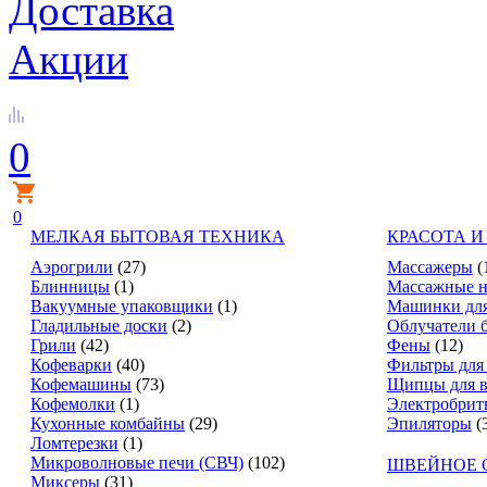
Доставка
Акции
0
0
МЕЛКАЯ БЫТОВАЯ ТЕХНИКА
КРАСОТА И
Аэрогрили
(27)
Массажеры
(
Блинницы
(1)
Массажные н
Вакуумные упаковщики
(1)
Машинки для
Гладильные доски
(2)
Облучатели 
Грили
(42)
Фены
(12)
Кофеварки
(40)
Фильтры для
Кофемашины
(73)
Щипцы для в
Кофемолки
(1)
Электробрит
Кухонные комбайны
(29)
Эпиляторы
(
Ломтерезки
(1)
Микроволновые печи (СВЧ)
(102)
ШВЕЙНОЕ 
Миксеры
(31)