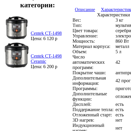
категории:
Описание
Характеристи
Характеристики
Вес:
3 кг
Тип:
мульти
Цвет товара:
серебр
Centek CT-1498
Управление:
электр
Цена: 6 120 р
Мощность:
860 Вт
Материал корпуса:
металл
Объем:
5 л
Centek CT-1498
Число
Ceramic
автоматических
42
Цена: 6 200 р
программ:
Покрытие чаши:
антипр
Дополнительная
42 про
информация:
Программы:
пригот
Дополнительные
отложе
функции:
Дисплей:
есть
Поддержание тепла:
есть
Отложенный старт:
есть
3D нагрев:
нет
Индукционный
нет
нагрев: