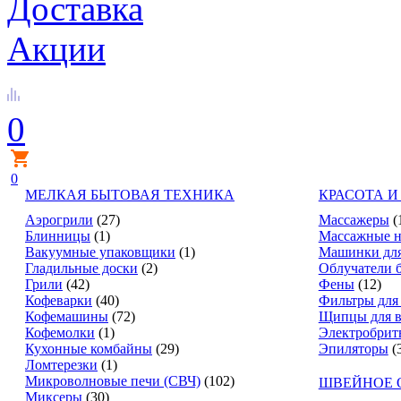
Доставка
Акции
0
0
МЕЛКАЯ БЫТОВАЯ ТЕХНИКА
КРАСОТА И
Аэрогрили
(27)
Массажеры
(
Блинницы
(1)
Массажные н
Вакуумные упаковщики
(1)
Машинки для
Гладильные доски
(2)
Облучатели 
Грили
(42)
Фены
(12)
Кофеварки
(40)
Фильтры для
Кофемашины
(72)
Щипцы для в
Кофемолки
(1)
Электробрит
Кухонные комбайны
(29)
Эпиляторы
(
Ломтерезки
(1)
Микроволновые печи (СВЧ)
(102)
ШВЕЙНОЕ 
Миксеры
(30)