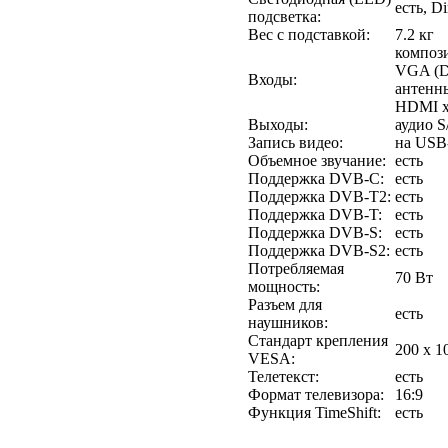
есть, D
подсветка:
Вес с подставкой:
7.2 кг
компози
VGA (D
Входы:
антенны
HDMI х3
Выходы:
аудио S
Запись видео:
на USB
Объемное звучание:
есть
Поддержка DVB-C:
есть
Поддержка DVB-T2:
есть
Поддержка DVB-T:
есть
Поддержка DVB-S:
есть
Поддержка DVB-S2:
есть
Потребляемая
70 Вт
мощность:
Разъем для
есть
наушников:
Стандарт крепления
200 x 1
VESA:
Телетекст:
есть
Формат телевизора:
16:9
Функция TimeShift:
есть