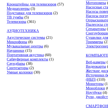
Мотопомпы
Кронштейны для телевизоров
(57)
Насосные ст
Медиаплееры
(3)
Насосы пове
Подставки для телевизоров
(2)
Насосы погр
ТВ тумбы
(5)
Опрыскиват
Телевизоры
(361)
Пылесосы ст
Сепараторы
АУДИОТЕХНИКА
Снегоуборщ
Акустические системы
(21)
Сушилки для
Микрофоны
(8)
Триммеры
(2
Музыкальные центры
(6)
Электрогене
Наушники
(15)
Портативная акустика
(60)
КОМПЬЮТЕ
Сабвуферные комплекты
(1)
Веб-камеры
(
Саундбары
(38)
Видеокарты
Синтезаторы
(2)
Жесткие дис
Умные колонки
(30)
Источники б
(ИБП)
(110)
Мониторы
(1
Моноблоки
(
Ноутбуки
(4)
Рули, джойс
СМАРТФОН