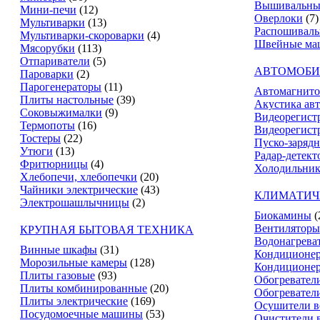
Вышивальны
Мини-печи
(12)
Оверлоки
(7)
Мультиварки
(13)
Распошивал
Мультиварки-скороварки
(4)
Швейные ма
Мясорубки
(113)
Отпариватели
(5)
АВТОМОБИ
Пароварки
(2)
Парогенераторы
(11)
Автомагнит
Плиты настольные
(39)
Акустика ав
Соковыжималки
(9)
Видеорегист
Термопоты
(16)
Видеорегистр
Тостеры
(22)
Пуско-зарядн
Утюги
(13)
Радар-детект
Фритюрницы
(4)
Холодильник
Хлебопечи, хлебопечки
(20)
Чайники электрические
(43)
КЛИМАТИЧ
Электрошашлычницы
(2)
Биокамины
(
Вентиляторы
КРУПНАЯ БЫТОВАЯ ТЕХНИКА
Водонагрева
Винные шкафы
(31)
Кондиционе
Морозильные камеры
(128)
Кондиционе
Плиты газовые
(93)
Обогревател
Плиты комбинированные
(20)
Обогревател
Плиты электрические
(169)
Осушители в
Посудомоечные машины
(53)
Очистители 