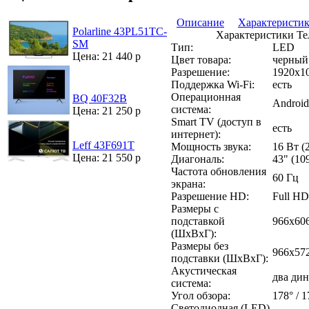
Описание
Характеристи
Polarline 43PL51TC-
Характеристики Те
SM
Тип:
LED
Цена: 21 440 р
Цвет товара:
черный
Разрешение:
1920x1
Поддержка Wi-Fi:
есть
Операционная
BQ 40F32B
Androi
система:
Цена: 21 250 р
Smart TV (доступ в
есть
интернет):
Leff 43F691T
Мощность звука:
16 Вт (2
Цена: 21 550 р
Диагональ:
43" (10
Частота обновления
60 Гц
экрана:
Разрешение HD:
Full HD
Размеры с
подставкой
966х60
(ШxВxГ):
Размеры без
966х57
подставки (ШxВxГ):
Акустическая
два ди
система:
Угол обзора:
178° / 1
Светодиодная (LED)