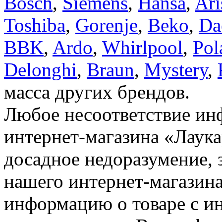
Bosch
,
Siemens
,
Hansa
,
Ari
Toshiba
,
Gorenje
,
Beko
,
Da
BBK
,
Ardo
,
Whirlpool
,
Pol
Delonghi
,
Braun
,
Mystery
,
масса других брендов.
Любое несоответствие инф
интернет-магазина «Лаука
досадное недоразумение, 
нашего интернет-магазина
информацию о товаре с и