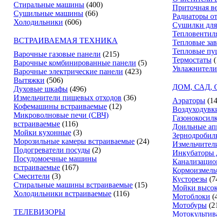
Стиральные машины
(400)
Приточная в
Сушильные машины
(66)
Радиаторы о
Холодильники
(606)
Сушилки для
Тепловентил
ВСТРАИВАЕМАЯ ТЕХНИКА
Тепловые за
Тепловые пу
Варочные газовые панели
(215)
Термостаты
(
Варочные комбинированные панели
(5)
Увлажнители
Варочные электрические панели
(423)
Вытяжки
(506)
ДОМ, САД,
Духовые шкафы
(496)
Измельчители пищевых отходов
(36)
Аэраторы
(14
Кофемашины встраиваемые
(12)
Воздуходувк
Микроволновые печи (СВЧ)
Газонокосил
встраиваемые
(116)
Доильные ап
Мойки кухонные
(3)
Зернодробил
Морозильные камеры встраиваемые
(24)
Измельчители
Подогреватели посуды
(2)
Инкубаторы 
Посудомоечные машины
Канализацио
встраиваемые
(167)
Кормоизмель
Смесители
(3)
Кусторезы
(7
Стиральные машины встраиваемые
(15)
Мойки высок
Холодильники встраиваемые
(116)
Мотоблоки
(
Мотобуры
(2
ТЕЛЕВИЗОРЫ
Мотокультив