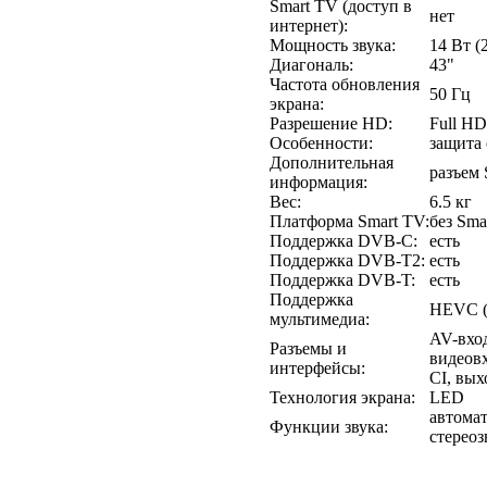
Smart TV (доступ в
нет
интернет):
Мощность звука:
14 Вт (2
Диагональ:
43"
Частота обновления
50 Гц
экрана:
Разрешение HD:
Full HD
Особенности:
защита 
Дополнительная
разъем
информация:
Вес:
6.5 кг
Платформа Smart TV:
без Sma
Поддержка DVB-C:
есть
Поддержка DVB-T2:
есть
Поддержка DVB-T:
есть
Поддержка
HEVC (
мультимедиа:
AV-вхо
Разъемы и
видеовх
интерфейсы:
CI, вых
Технология экрана:
LED
автома
Функции звука:
стереоз