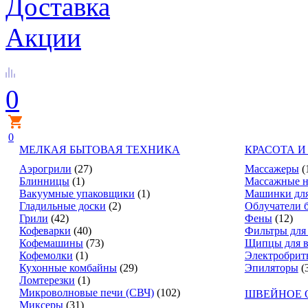
Доставка
Акции
0
0
МЕЛКАЯ БЫТОВАЯ ТЕХНИКА
КРАСОТА И
Аэрогрили
(27)
Массажеры
(
Блинницы
(1)
Массажные н
Вакуумные упаковщики
(1)
Машинки для
Гладильные доски
(2)
Облучатели 
Грили
(42)
Фены
(12)
Кофеварки
(40)
Фильтры для
Кофемашины
(73)
Щипцы для в
Кофемолки
(1)
Электробрит
Кухонные комбайны
(29)
Эпиляторы
(
Ломтерезки
(1)
Микроволновые печи (СВЧ)
(102)
ШВЕЙНОЕ 
Миксеры
(31)