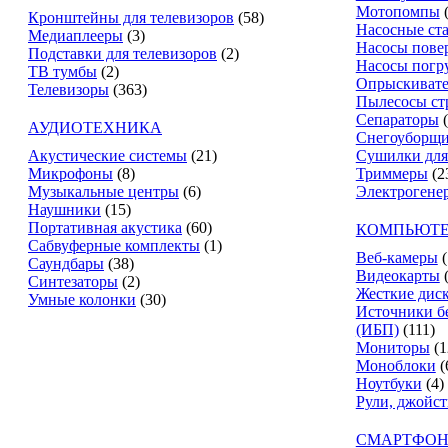
Мотопомпы
Кронштейны для телевизоров
(58)
Насосные ст
Медиаплееры
(3)
Насосы пове
Подставки для телевизоров
(2)
Насосы погр
ТВ тумбы
(2)
Опрыскиват
Телевизоры
(363)
Пылесосы ст
Сепараторы
АУДИОТЕХНИКА
Снегоуборщ
Акустические системы
(21)
Сушилки для
Микрофоны
(8)
Триммеры
(2
Музыкальные центры
(6)
Электрогене
Наушники
(15)
Портативная акустика
(60)
КОМПЬЮТЕ
Сабвуферные комплекты
(1)
Веб-камеры
(
Саундбары
(38)
Видеокарты
Синтезаторы
(2)
Жесткие дис
Умные колонки
(30)
Источники б
(ИБП)
(111)
Мониторы
(1
Моноблоки
(
Ноутбуки
(4)
Рули, джойс
СМАРТФОН