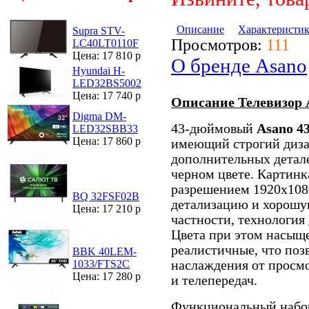
Описание
Характеристи
Supra STV-
Просмотров:
111
LC40LT0110F
Цена: 17 810 р
О бренде Asano
Hyundai H-
LED32BS5002
Цена: 17 740 р
Описание Телевизор 
Digma DM-
43-дюймовый
Asano 4
LED32SBB33
Цена: 17 860 р
имеющий строгий диза
дополнительных детал
черном цвете. Картинк
разрешением 1920x108
BQ 32FSF02B
детализацию и хорошую
Цена: 17 210 р
частности, технология
Цвета при этом насыщ
реалистичные, что по
BBK 40LEM-
наслаждения от просм
1033/FTS2C
Цена: 17 280 р
и телепередач.
Функциональный наб