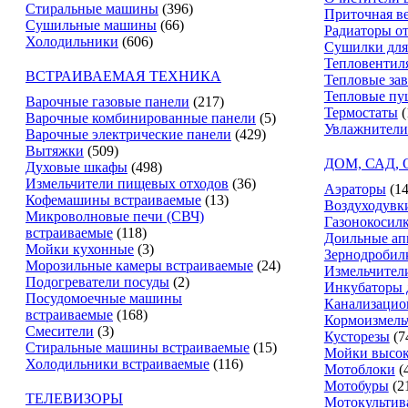
Стиральные машины
(396)
Приточная в
Сушильные машины
(66)
Радиаторы о
Холодильники
(606)
Сушилки для
Тепловентил
ВСТРАИВАЕМАЯ ТЕХНИКА
Тепловые за
Тепловые пу
Варочные газовые панели
(217)
Термостаты
(
Варочные комбинированные панели
(5)
Увлажнители
Варочные электрические панели
(429)
Вытяжки
(509)
ДОМ, САД,
Духовые шкафы
(498)
Измельчители пищевых отходов
(36)
Аэраторы
(14
Кофемашины встраиваемые
(13)
Воздуходувк
Микроволновые печи (СВЧ)
Газонокосил
встраиваемые
(118)
Доильные ап
Мойки кухонные
(3)
Зернодробил
Морозильные камеры встраиваемые
(24)
Измельчители
Подогреватели посуды
(2)
Инкубаторы 
Посудомоечные машины
Канализацио
встраиваемые
(168)
Кормоизмель
Смесители
(3)
Кусторезы
(7
Стиральные машины встраиваемые
(15)
Мойки высок
Холодильники встраиваемые
(116)
Мотоблоки
(
Мотобуры
(2
ТЕЛЕВИЗОРЫ
Мотокультив