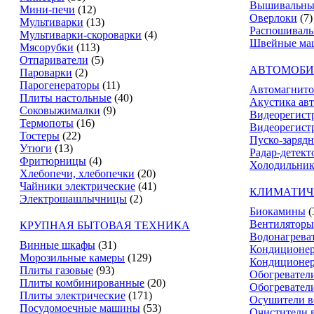
Вышивальны
Мини-печи
(12)
Оверлоки
(7)
Мультиварки
(13)
Распошивал
Мультиварки-скороварки
(4)
Швейные ма
Мясорубки
(113)
Отпариватели
(5)
АВТОМОБИ
Пароварки
(2)
Парогенераторы
(11)
Автомагнит
Плиты настольные
(40)
Акустика ав
Соковыжималки
(9)
Видеорегист
Термопоты
(16)
Видеорегистр
Тостеры
(22)
Пуско-зарядн
Утюги
(13)
Радар-детект
Фритюрницы
(4)
Холодильник
Хлебопечи, хлебопечки
(20)
Чайники электрические
(41)
КЛИМАТИЧ
Электрошашлычницы
(2)
Биокамины
(
Вентиляторы
КРУПНАЯ БЫТОВАЯ ТЕХНИКА
Водонагрева
Винные шкафы
(31)
Кондиционе
Морозильные камеры
(129)
Кондиционе
Плиты газовые
(93)
Обогревател
Плиты комбинированные
(20)
Обогревател
Плиты электрические
(171)
Осушители в
Посудомоечные машины
(53)
Очистители 