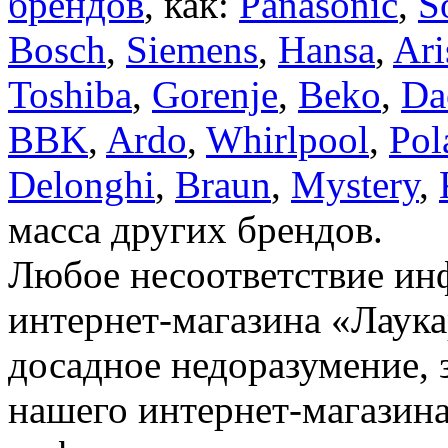
брендов
, как:
Panasonic
,
S
Bosch
,
Siemens
,
Hansa
,
Ari
Toshiba
,
Gorenje
,
Beko
,
Da
BBK
,
Ardo
,
Whirlpool
,
Pol
Delonghi
,
Braun
,
Mystery
,
масса других брендов.
Любое несоответствие инф
интернет-магазина «Лаука
досадное недоразумение, 
нашего интернет-магазина