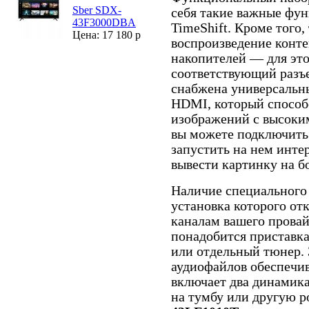
Sber SDX-
себя такие важные фу
43F3000DBA
TimeShift. Кроме того,
Цена: 17 180 р
воспроизведение контен
накопителей — для это
соответствующий разъ
снабжена универсаль
HDMI, который способ
изображений с высоки
вы можете подключить 
запустить на нем инте
вывести картинку на б
Наличие специального
установка которого от
каналам вашего провай
понадобится приставк
или отдельный тюнер. 
аудиофайлов обеспечив
включает два динамика
на тумбу или другую 