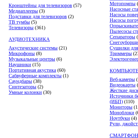
Мотопомпы
Кронштейны для телевизоров
(57)
Насосные ст
Медиаплееры
(3)
Насосы пове
Подставки для телевизоров
(2)
Насосы погр
ТВ тумбы
(5)
Опрыскиват
Телевизоры
(361)
Пылесосы ст
Сепараторы
АУДИОТЕХНИКА
Снегоуборщ
Акустические системы
(21)
Сушилки для
Микрофоны
(8)
Триммеры
(2
Музыкальные центры
(6)
Электрогене
Наушники
(15)
Портативная акустика
(60)
КОМПЬЮТЕ
Сабвуферные комплекты
(1)
Веб-камеры
(
Саундбары
(38)
Видеокарты
Синтезаторы
(2)
Жесткие дис
Умные колонки
(30)
Источники б
(ИБП)
(110)
Мониторы
(1
Моноблоки
(
Ноутбуки
(4)
Рули, джойс
СМАРТФОН