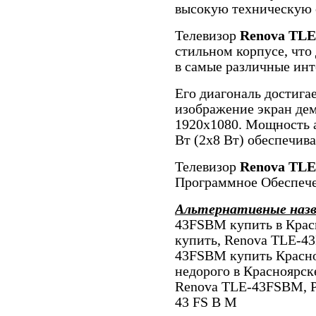
высокую техническую
Телевизор
Renova TL
стильном корпусе, что
в самые различные ин
Его диагональ достига
изображение экран де
1920x1080. Мощность а
Вт (2х8 Вт) обеспечив
Телевизор
Renova TL
Программное Обеспеч
Альтернативные наз
43FSBM купить в Крас
купить, Renova TLE-4
43FSBM купить Красн
недорого в Красноярс
Renova TLE-43FSBM, 
43 FS B M