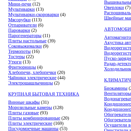
Вышивальны
Мини-печи
(12)
Оверлоки
(7)
Мультиварки
(13)
Распошивал
Мультиварки-скороварки
(4)
Швейные ма
Мясорубки
(113)
Отпариватели
(6)
АВТОМОБИ
Пароварки
(2)
Парогенераторы
(11)
Автомагнит
Плиты настольные
(39)
Акустика ав
Соковыжималки
(9)
Видеорегист
Термопоты
(16)
Видеорегистр
Тостеры
(22)
Пуско-зарядн
Утюги
(13)
Радар-детект
Фритюрницы
(4)
Холодильник
Хлебопечи, хлебопечки
(20)
Чайники электрические
(44)
КЛИМАТИЧ
Электрошашлычницы
(2)
Биокамины
(
Вентиляторы
КРУПНАЯ БЫТОВАЯ ТЕХНИКА
Водонагрева
Винные шкафы
(31)
Кондиционе
Морозильные камеры
(128)
Кондиционе
Плиты газовые
(93)
Обогревател
Плиты комбинированные
(20)
Обогревател
Плиты электрические
(169)
Осушители в
Посудомоечные машины
(53)
Очистители 