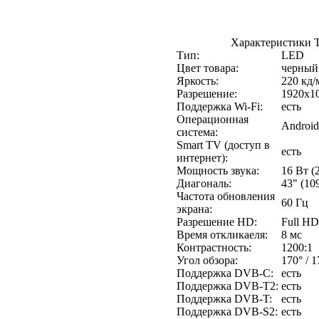
Характеристики 
Тип:
LED
Цвет товара:
черный
Яркость:
220 кд/
Разрешение:
1920x1
Поддержка Wi-Fi:
есть
Операционная
Androi
система:
Smart TV (доступ в
есть
интернет):
Мощность звука:
16 Вт (2
Диагональ:
43" (10
Частота обновления
60 Гц
экрана:
Разрешение HD:
Full HD
Время откликаеля:
8 мс
Контрастность:
1200:1
Угол обзора:
170° / 1
Поддержка DVB-C:
есть
Поддержка DVB-T2:
есть
Поддержка DVB-T:
есть
Поддержка DVB-S2:
есть