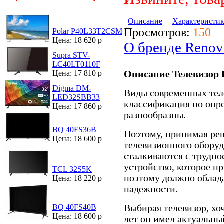
Описание
Характеристи
Просмотров:
150
Polar P40L33T2CSM
Цена: 18 620 р
О бренде Renov
Supra STV-
LC40LT0110F
Описание Телевизор
Цена: 17 810 р
Digma DM-
Виды современных теле
LED32SBB33
классификация по опр
Цена: 17 860 р
разнообразны.
BQ 40FS36B
Поэтому, принимая ре
Цена: 18 600 р
телевизионного оборуд
сталкиваются с трудно
устройство, которое пр
TCL 32S5K
поэтому должно облад
Цена: 18 220 р
надежности.
Выбирая телевизор, хоч
BQ 40FS40B
Цена: 18 600 р
лет он имел актуальн