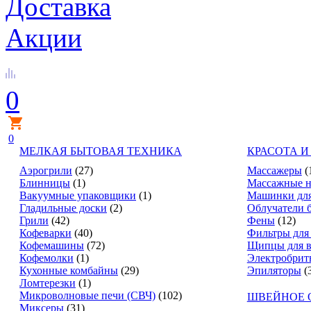
Доставка
Акции
0
0
МЕЛКАЯ БЫТОВАЯ ТЕХНИКА
КРАСОТА И
Аэрогрили
(27)
Массажеры
(
Блинницы
(1)
Массажные н
Вакуумные упаковщики
(1)
Машинки для
Гладильные доски
(2)
Облучатели 
Грили
(42)
Фены
(12)
Кофеварки
(40)
Фильтры для
Кофемашины
(72)
Щипцы для в
Кофемолки
(1)
Электробрит
Кухонные комбайны
(29)
Эпиляторы
(
Ломтерезки
(1)
Микроволновые печи (СВЧ)
(102)
ШВЕЙНОЕ 
Миксеры
(31)