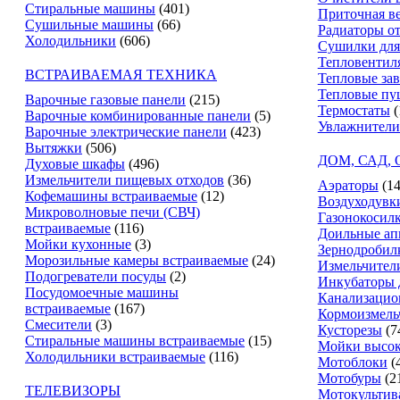
Стиральные машины
(401)
Приточная в
Сушильные машины
(66)
Радиаторы о
Холодильники
(606)
Сушилки для
Тепловентил
ВСТРАИВАЕМАЯ ТЕХНИКА
Тепловые за
Тепловые пу
Варочные газовые панели
(215)
Термостаты
(
Варочные комбинированные панели
(5)
Увлажнители
Варочные электрические панели
(423)
Вытяжки
(506)
ДОМ, САД,
Духовые шкафы
(496)
Измельчители пищевых отходов
(36)
Аэраторы
(14
Кофемашины встраиваемые
(12)
Воздуходувк
Микроволновые печи (СВЧ)
Газонокосил
встраиваемые
(116)
Доильные ап
Мойки кухонные
(3)
Зернодробил
Морозильные камеры встраиваемые
(24)
Измельчители
Подогреватели посуды
(2)
Инкубаторы 
Посудомоечные машины
Канализацио
встраиваемые
(167)
Кормоизмель
Смесители
(3)
Кусторезы
(7
Стиральные машины встраиваемые
(15)
Мойки высок
Холодильники встраиваемые
(116)
Мотоблоки
(
Мотобуры
(2
ТЕЛЕВИЗОРЫ
Мотокультив