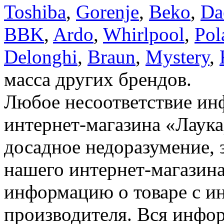
Toshiba
,
Gorenje
,
Beko
,
Da
BBK
,
Ardo
,
Whirlpool
,
Pol
Delonghi
,
Braun
,
Mystery
,
масса других брендов.
Любое несоответствие инф
интернет-магазина «Лаука
досадное недоразумение, 
нашего интернет-магазина
информацию о товаре с и
производителя. Вся инфор