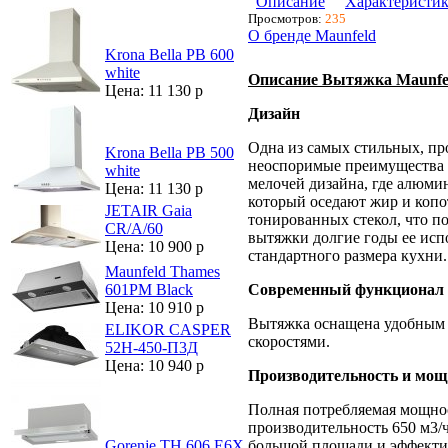
Описание
Характеристи
Просмотров:
235
О бренде Maunfeld
Krona Bella PB 600
white
Описание Вытяжка Maunfel
Цена: 11 130 р
Дизайн
Одна из самых стильных, пр
Krona Bella PB 500
неоспоримые преимущества 
white
мелочей дизайна, где алюм
Цена: 11 130 р
который оседают жир и копо
JETAIR Gaia
тонированных стекол, что п
CR/A/60
вытяжки долгие годы ее исп
Цена: 10 900 р
стандартного размера кухни.
Maunfeld Thames
Современный функционал
601PM Black
Цена: 10 910 р
Вытяжка оснащена удобным
ELIKOR CASPER
скоростями.
52Н-450-П3Д
Цена: 10 940 р
Производительность и мощ
Полная потребляемая мощнос
производительность 650 м3/ч
большой площади и эффекти
Gorenje TH 606 E6X