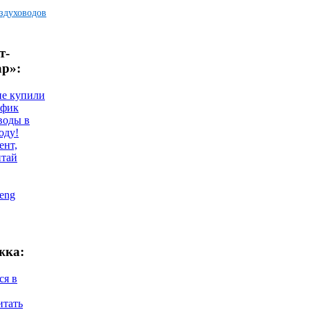
здуховодов
т-
ар»:
не купили
афик
воды в
оду!
ент,
итай
eng
жка:
ся в
итать