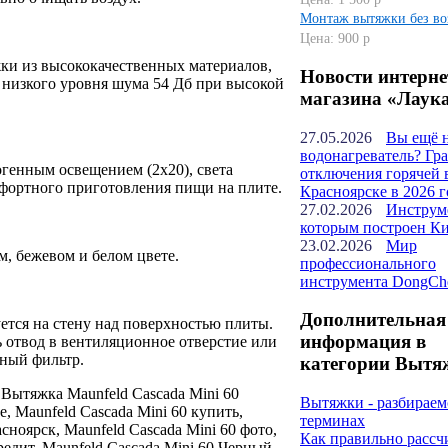
Монтаж вытяжки без во
Цена: 900 р
и из высококачественных материалов,
Новости интерне
 низкого уровня шума 54 Дб при высокой
магазина «Лаук
27.05.2026
Вы ещё 
водонагреватель? Гр
генным освещением (2х20), света
отключения горячей 
мфортного приготовления пищи на плите.
Красноярске в 2026 г
27.02.2026
Инструм
которым построен К
23.02.2026
Мир
м, бежевом и белом цвете.
профессионального
инструмента DongCh
Дополнительная
тся на стену над поверхностью плиты.
информация в
 отвод в вентиляционное отверстие или
ный фильтр.
категории Вытя
: Вытяжка Maunfeld Cascada Mini 60
Вытяжки - разбираем
, Maunfeld Cascada Mini 60 купить,
терминах
сноярск, Maunfeld Cascada Mini 60 фото,
Как правильно рассч
редит, Maunfeld Cascada Mini 60 Черный,