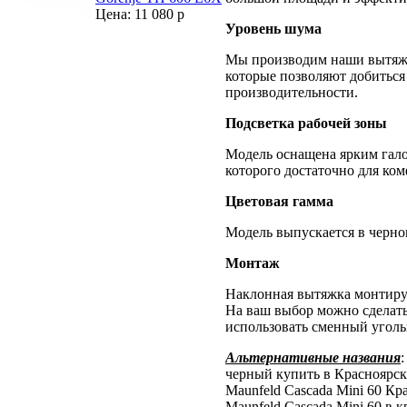
Цена: 11 080 р
Уровень шума
Мы производим наши вытяжк
которые позволяют добиться
производительности.
Подсветка рабочей зоны
Модель оснащена ярким гало
которого достаточно для ко
Цветовая гамма
Модель выпускается в черно
Монтаж
Наклонная вытяжка монтируе
На ваш выбор можно сделать
использовать сменный уголь
Альтернативные названия
черный купить в Красноярске
Maunfeld Cascada Mini 60 Кра
Maunfeld Cascada Mini 60 в к