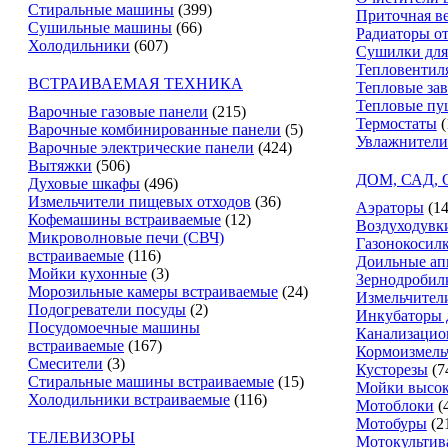
Стиральные машины
(399)
Приточная в
Сушильные машины
(66)
Радиаторы о
Холодильники
(607)
Сушилки для
Тепловентил
ВСТРАИВАЕМАЯ ТЕХНИКА
Тепловые за
Тепловые пу
Варочные газовые панели
(215)
Термостаты
(
Варочные комбинированные панели
(5)
Увлажнители
Варочные электрические панели
(424)
Вытяжки
(506)
ДОМ, САД,
Духовые шкафы
(496)
Измельчители пищевых отходов
(36)
Аэраторы
(14
Кофемашины встраиваемые
(12)
Воздуходувк
Микроволновые печи (СВЧ)
Газонокосил
встраиваемые
(116)
Доильные ап
Мойки кухонные
(3)
Зернодробил
Морозильные камеры встраиваемые
(24)
Измельчители
Подогреватели посуды
(2)
Инкубаторы 
Посудомоечные машины
Канализацио
встраиваемые
(167)
Кормоизмель
Смесители
(3)
Кусторезы
(7
Стиральные машины встраиваемые
(15)
Мойки высок
Холодильники встраиваемые
(116)
Мотоблоки
(
Мотобуры
(2
ТЕЛЕВИЗОРЫ
Мотокультив