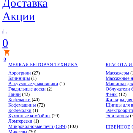
Доставка
Акции
0
0
МЕЛКАЯ БЫТОВАЯ ТЕХНИКА
КРАСОТА И
Аэрогрили
(27)
Массажеры
(
Блинницы
(1)
Массажные н
Вакуумные упаковщики
(1)
Машинки для
Гладильные доски
(2)
Облучатели 
Грили
(42)
Фены
(12)
Кофеварки
(40)
Фильтры для
Кофемашины
(72)
Щипцы для в
Кофемолки
(1)
Электробрит
Кухонные комбайны
(29)
Эпиляторы
(
Ломтерезки
(1)
Микроволновые печи (СВЧ)
(102)
ШВЕЙНОЕ 
Миксеры
(30)