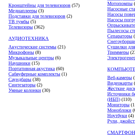
Мотопомпы
Кронштейны для телевизоров
(57)
Насосные ст
Медиаплееры
(3)
Насосы пове
Подставки для телевизоров
(2)
Насосы погр
ТВ тумбы
(5)
Опрыскиват
Телевизоры
(362)
Пылесосы ст
Сепараторы
АУДИОТЕХНИКА
Снегоуборщ
Акустические системы
(21)
Сушилки для
Микрофоны
(8)
Триммеры
(2
Музыкальные центры
(6)
Электрогене
Наушники
(15)
Портативная акустика
(60)
КОМПЬЮТЕ
Сабвуферные комплекты
(1)
Веб-камеры
(
Саундбары
(38)
Видеокарты
Синтезаторы
(2)
Жесткие дис
Умные колонки
(30)
Источники б
(ИБП)
(110)
Мониторы
(1
Моноблоки
(
Ноутбуки
(4)
Рули, джойс
СМАРТФОН