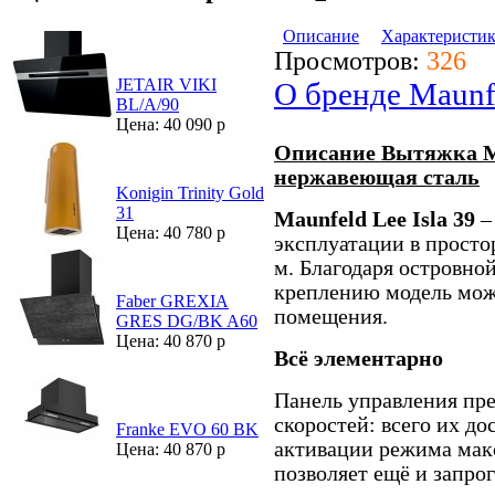
Описание
Характеристи
Просмотров:
326
JETAIR VIKI
О бренде Maunf
BL/A/90
Цена: 40 090 р
Описание Вытяжка Ma
нержавеющая сталь
Konigin Trinity Gold
31
Maunfeld Lee Isla 39
–
Цена: 40 780 р
эксплуатации в просто
м. Благодаря островно
креплению модель можн
Faber GREXIA
помещения.
GRES DG/BK A60
Цена: 40 870 р
Всё элементарно
Панель управления пре
скоростей: всего их д
Franke EVO 60 BK
активации режима мак
Цена: 40 870 р
позволяет ещё и запр