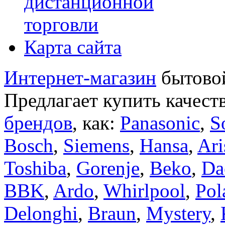
дистанционной
торговли
Карта сайта
Интернет-магазин
бытовой
Предлагает купить качест
брендов
, как:
Panasonic
,
S
Bosch
,
Siemens
,
Hansa
,
Ari
Toshiba
,
Gorenje
,
Beko
,
Da
BBK
,
Ardo
,
Whirlpool
,
Pol
Delonghi
,
Braun
,
Mystery
,