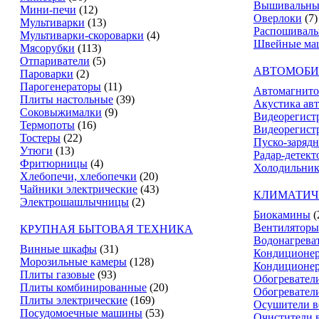
Вышивальны
Мини-печи
(12)
Оверлоки
(7)
Мультиварки
(13)
Распошивал
Мультиварки-скороварки
(4)
Швейные ма
Мясорубки
(113)
Отпариватели
(5)
АВТОМОБИ
Пароварки
(2)
Парогенераторы
(11)
Автомагнит
Плиты настольные
(39)
Акустика ав
Соковыжималки
(9)
Видеорегист
Термопоты
(16)
Видеорегистр
Тостеры
(22)
Пуско-зарядн
Утюги
(13)
Радар-детект
Фритюрницы
(4)
Холодильник
Хлебопечи, хлебопечки
(20)
Чайники электрические
(43)
КЛИМАТИЧ
Электрошашлычницы
(2)
Биокамины
(
Вентиляторы
КРУПНАЯ БЫТОВАЯ ТЕХНИКА
Водонагрева
Винные шкафы
(31)
Кондиционе
Морозильные камеры
(128)
Кондиционе
Плиты газовые
(93)
Обогревател
Плиты комбинированные
(20)
Обогревател
Плиты электрические
(169)
Осушители в
Посудомоечные машины
(53)
Очистители 